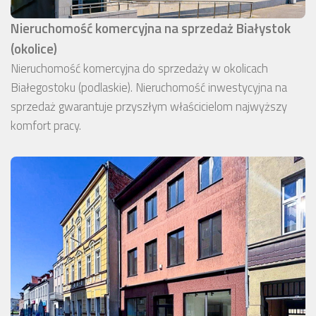
Nieruchomość komercyjna na sprzedaż Białystok
(okolice)
Nieruchomość komercyjna do sprzedaży w okolicach
Białegostoku (podlaskie). Nieruchomość inwestycyjna na
sprzedaż gwarantuje przyszłym właścicielom najwyższy
komfort pracy.