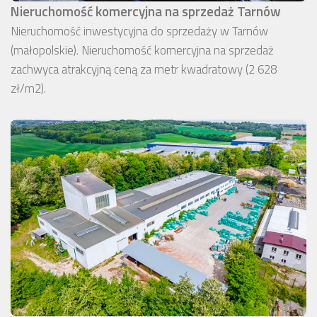
Nieruchomość komercyjna na sprzedaż Tarnów
Nieruchomość inwestycyjna do sprzedaży w Tarnów
(małopolskie). Nieruchomość komercyjna na sprzedaż
zachwyca atrakcyjną ceną za metr kwadratowy (2 628
zł/m2).