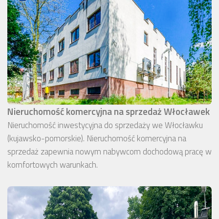
Nieruchomość komercyjna na sprzedaż Włocławek
Nieruchomość inwestycyjna do sprzedaży we Włocławku
(kujawsko-pomorskie). Nieruchomość komercyjna na
sprzedaż zapewnia nowym nabywcom dochodową pracę w
komfortowych warunkach.