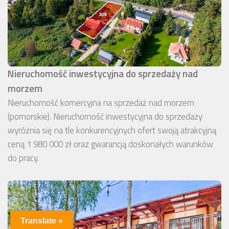
Nieruchomość inwestycyjna do sprzedaży nad
morzem
Nieruchomość komercyjna na sprzedaż nad morzem
(pomorskie). Nieruchomość inwestycyjna do sprzedaży
wyróżnia się na tle konkurencyjnych ofert swoją atrakcyjną
ceną 1 980 000 zł oraz gwarancją doskonałych warunków
do pracy.
Translate »