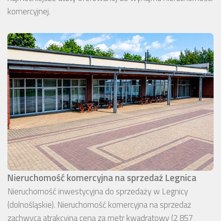
komercyjnej.
Nieruchomość komercyjna na sprzedaż Legnica
Nieruchomość inwestycyjna do sprzedaży w Legnicy
(dolnośląskie). Nieruchomość komercyjna na sprzedaż
zachwyca atrakcyjną ceną za metr kwadratowy (2 857