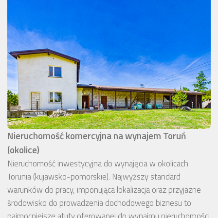
Nieruchomość komercyjna na wynajem Toruń
(okolice)
Nieruchomość inwestycyjna do wynajęcia w okolicach
Torunia (kujawsko-pomorskie). Najwyższy standard
warunków do pracy, imponująca lokalizacja oraz przyjazne
środowisko do prowadzenia dochodowego biznesu to
najmocniejsze atuty oferowanej do wynajmu nieruchomości