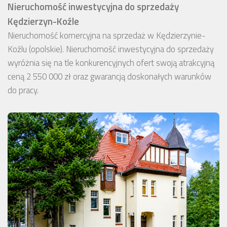
Nieruchomość inwestycyjna do sprzedaży
Kędzierzyn-Koźle
Nieruchomość komercyjna na sprzedaż w Kędzierzynie-
Koźlu (opolskie). Nieruchomość inwestycyjna do sprzedaży
wyróżnia się na tle konkurencyjnych ofert swoją atrakcyjną
ceną 2 550 000 zł oraz gwarancją doskonałych warunków
do pracy.