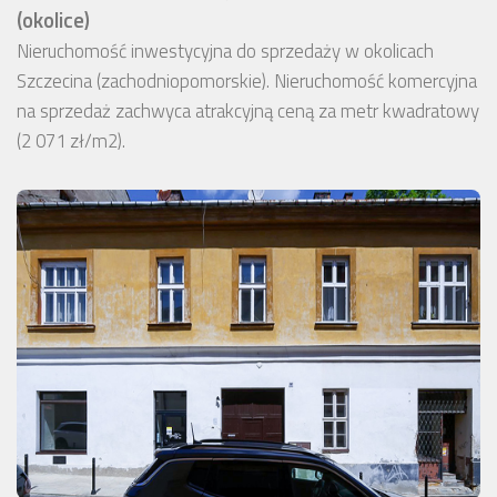
(okolice)
Nieruchomość inwestycyjna do sprzedaży w okolicach
Szczecina (zachodniopomorskie). Nieruchomość komercyjna
na sprzedaż zachwyca atrakcyjną ceną za metr kwadratowy
(2 071 zł/m2).