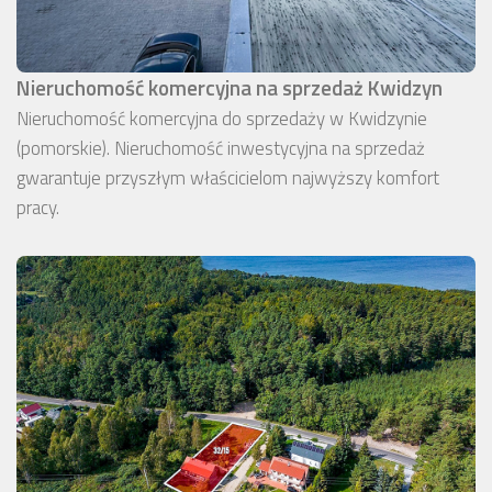
Nieruchomość komercyjna na sprzedaż Kwidzyn
Nieruchomość komercyjna do sprzedaży w Kwidzynie
(pomorskie). Nieruchomość inwestycyjna na sprzedaż
gwarantuje przyszłym właścicielom najwyższy komfort
pracy.