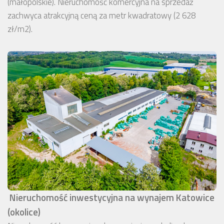
(małopolskie). Nieruchomość komercyjna na sprzedaż
zachwyca atrakcyjną ceną za metr kwadratowy (2 628
zł/m2).
Nieruchomość inwestycyjna na wynajem Katowice
(okolice)