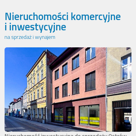
Nieruchomości komercyjne
i inwestycyjne
na sprzedaż i wynajem
Nieruchomość inwestycyjna do sprzedaży Ostrów