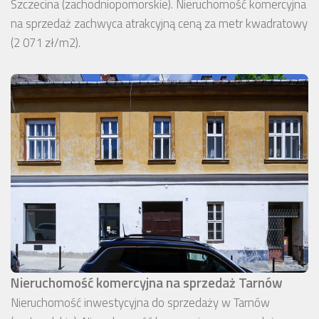
Szczecina (zachodniopomorskie). Nieruchomość komercyjna
na sprzedaż zachwyca atrakcyjną ceną za metr kwadratowy
(2 071 zł/m2).
Nieruchomość komercyjna na sprzedaż Tarnów
Nieruchomość inwestycyjna do sprzedaży w Tarnów