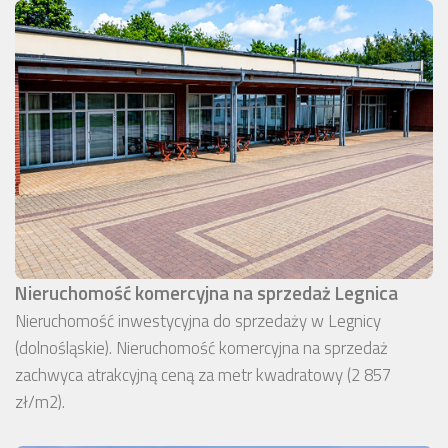
Nieruchomość komercyjna na sprzedaż Legnica
Nieruchomość inwestycyjna do sprzedaży w Legnicy
(dolnośląskie). Nieruchomość komercyjna na sprzedaż
zachwyca atrakcyjną ceną za metr kwadratowy (2 857
zł/m2).