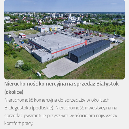
Nieruchomość komercyjna na sprzedaż Białystok
(okolice)
Nieruchomość komercyjna do sprzedaży w okolicach
Białegostoku (podlaskie). Nieruchomość inwestycyjna na
sprzedaż gwarantuje przyszłym właścicielom najwyższy
komfort pracy.