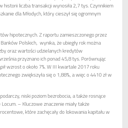
historii liczba transakcji wynosiła 2,7 tys. Czynnikiem
zkanie dla Młodych, który cieszył się ogromnym
ytów hipotecznych. Z raportu zamieszczonego przez
anków Polskich, wynika, że ubiegły rok można
zby oraz wartości udzielanych kredytów
 września przyznano ich ponad 45,8 tys. Porównując
ł wzrost o około 7%. W III kwartale 2017 roku
otecznego zwiększyła się o 1,88%, a więc o 4410 zł w
podarczy, niski poziom bezrobocia, a także rosnące
le Locum. – Kluczowe znaczenie miały także
procentowe, które zachęcały do lokowania kapitału w