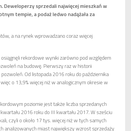
. Deweloperzy sprzedali najwięcej mieszkań w
otnym tempie, a podaż ledwo nadążała za
ntów, a na rynek wprowadzano coraz więcej
y osiągnęli rekordowe wyniki zarówno pod względem
ozwoleń na budowę. Pierwszy raz w historii
. pozwoleń. Od listopada 2016 roku do października
 więc o 13,9% więcej niż w analogicznym okresie w
kordowym poziomie jest także liczba sprzedanych
V kwartału 2016 roku do III kwartału 2017. W sześciu
li, czyli o około 17 tys. więcej niż w tych samych
ch analizowanych miast największy wzrost sprzedaży