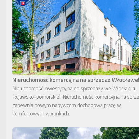
Nieruchomość komercyjna na sprzedaż Włocławe
Nieruchomość inwestycyjna do sprzedaży we Włocławku
(kujawsko-pomorskie). Nieruchomość komercyjna na sprz
zapewnia nowym nabywcom dochodową pracę w
komfortowych warunkach.