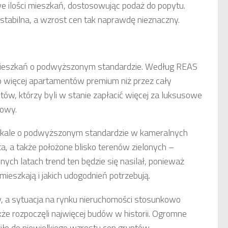
 ilości mieszkań, dostosowując podaż do popytu.
 stabilna, a wzrost cen tak naprawdę nieznaczny.
mieszkań o podwyższonym standardzie. Według REAS
o więcej apartamentów premium niż przez cały
ntów, którzy byli w stanie zapłacić więcej za luksusowe
dowy.
lokale o podwyższonym standardzie w kameralnych
, a także położone blisko terenów zielonych –
ych latach trend ten będzie się nasilał, ponieważ
mieszkają i jakich udogodnień potrzebują.
, a sytuacja na rynku nieruchomości stosunkowo
akże rozpoczęli najwięcej budów w historii. Ogromne
ło do niewielkiego wzrostu cen gruntów