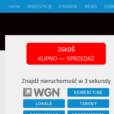
Home
INWESTYCJE
FINANSE
NEWS
DOB
Skip to content
ZGŁOŚ
KUPNO — SPRZEDAŻ
Znajdź nieruchomość w 3 sekundy
KOMERCYJNE
LOKALE
TERENY