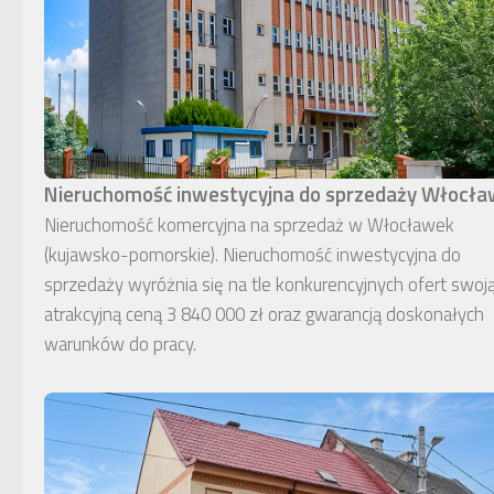
Nieruchomość inwestycyjna do sprzedaży Włocł
Nieruchomość komercyjna na sprzedaż w Włocławek
(kujawsko-pomorskie). Nieruchomość inwestycyjna do
sprzedaży wyróżnia się na tle konkurencyjnych ofert swoj
atrakcyjną ceną 3 840 000 zł oraz gwarancją doskonałych
warunków do pracy.