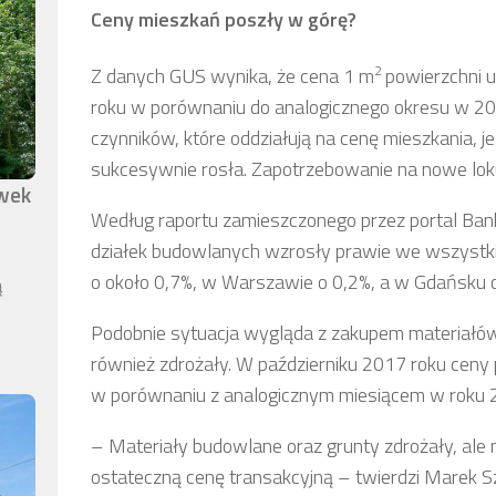
Ceny mieszkań poszły w górę?
2
Z danych GUS wynika, że cena 1 m
powierzchni u
roku w porównaniu do analogicznego okresu w 201
czynników, które oddziałują na cenę mieszkania, je
sukcesywnie rosła. Zapotrzebowanie na nowe lokum
awek
Według raportu zamieszczonego przez portal Banki
działek budowlanych wzrosły prawie we wszystk
o około 0,7%, w Warszawie o 0,2%, a w Gdańsku o
ą
Podobnie sytuacja wygląda z zakupem materiałów 
również zdrożały. W październiku 2017 roku ceny
w porównaniu z analogicznym miesiącem w roku 
– Materiały budowlane oraz grunty zdrożały, ale 
ostateczną cenę transakcyjną – twierdzi Marek 