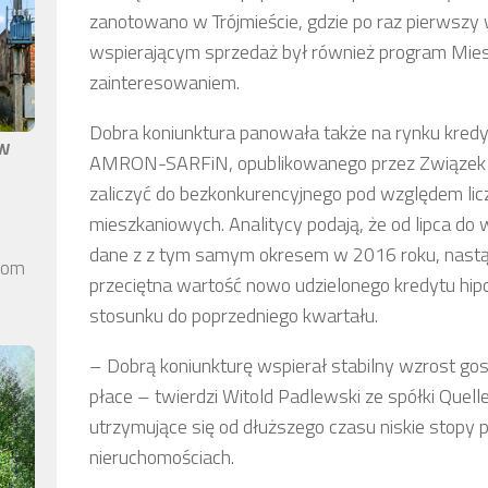
zanotowano w Trójmieście, gdzie po raz pierwszy w 
wspierającym sprzedaż był również program Mies
zainteresowaniem.
Dobra koniunktura panowała także na rynku kred
aw
AMRON-SARFiN, opublikowanego przez Związek B
zaliczyć do bezkonkurencyjnego pod względem lic
mieszkaniowych. Analitycy podają, że od lipca do
dane z z tym samym okresem w 2016 roku, nastąpi
elom
przeciętna wartość nowo udzielonego kredytu hip
stosunku do poprzedniego kwartału.
– Dobrą koniunkturę wspierał stabilny wzrost gos
płace – twierdzi Witold Padlewski ze spółki Quel
utrzymujące się od dłuższego czasu niskie stopy 
nieruchomościach.