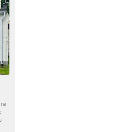
 na
o
o