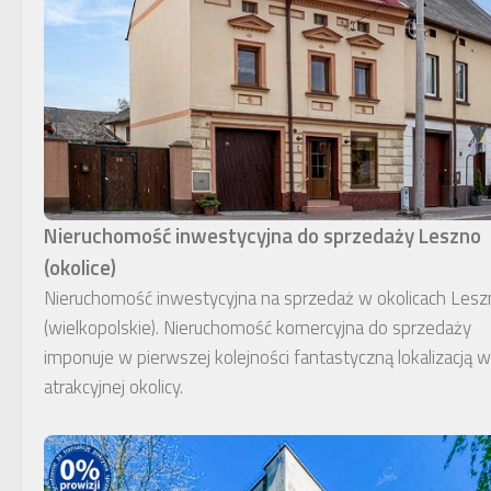
Nieruchomość inwestycyjna do sprzedaży Leszno
(okolice)
Nieruchomość inwestycyjna na sprzedaż w okolicach Lesz
(wielkopolskie). Nieruchomość komercyjna do sprzedaży
imponuje w pierwszej kolejności fantastyczną lokalizacją w
atrakcyjnej okolicy.