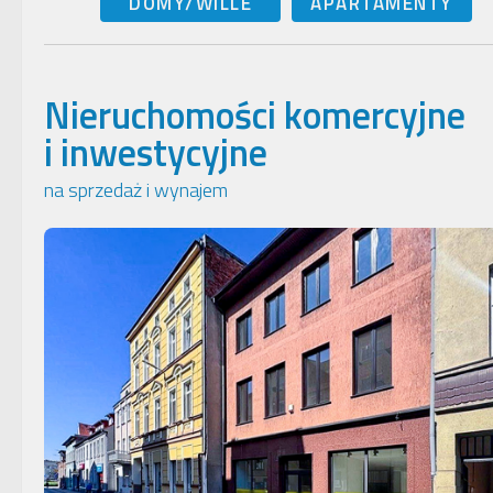
DOMY/WILLE
APARTAMENTY
Nieruchomości komercyjne
i inwestycyjne
na sprzedaż i wynajem