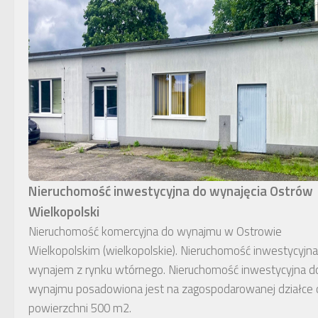
Nieruchomość inwestycyjna do wynajęcia Ostrów
Wielkopolski
Nieruchomość komercyjna do wynajmu w Ostrowie
Wielkopolskim (wielkopolskie). Nieruchomość inwestycyjna
wynajem z rynku wtórnego. Nieruchomość inwestycyjna d
wynajmu posadowiona jest na zagospodarowanej działce 
powierzchni 500 m2.