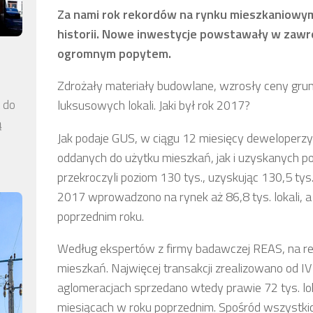
Za nami rok rekordów na rynku mieszkaniowym
historii. Nowe inwestycje powstawały w zawr
ogromnym popytem.
Zdrożały materiały budowlane, wzrosły ceny gru
a do
luksusowych lokali. Jaki był rok 2017?
ą
Jak podaje GUS, w ciągu 12 miesięcy deweloperz
oddanych do użytku mieszkań, jak i uzyskanych p
przekroczyli poziom 130 tys., uzyskując 130,5 tys
2017 wprowadzono na rynek aż 86,8 tys. lokali, a
poprzednim roku.
Według ekspertów z firmy badawczej REAS, na re
mieszkań. Najwięcej transakcji zrealizowano od I
aglomeracjach sprzedano wtedy prawie 72 tys. loka
miesiącach w roku poprzednim. Spośród wszystki