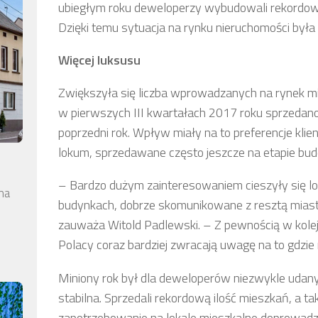
ubiegłym roku deweloperzy wybudowali rekordowe
Dzięki temu sytuacja na rynku nieruchomości była
Więcej luksusu
Zwiększyła się liczba wprowadzanych na rynek 
w pierwszych III kwartałach 2017 roku sprzedan
poprzedni rok. Wpływ miały na to preferencje klie
lokum, sprzedawane często jeszcze na etapie bu
– Bardzo dużym zainteresowaniem cieszyły się 
na
budynkach, dobrze skomunikowane z resztą miasta
zauważa Witold Padlewski. – Z pewnością w kolejn
Polacy coraz bardziej zwracają uwagę na to gdzie 
Miniony rok był dla deweloperów niezwykle udany
stabilna. Sprzedali rekordową ilość mieszkań, a t
zapotrzebowanie na lokale mieszkalne doprowadzi