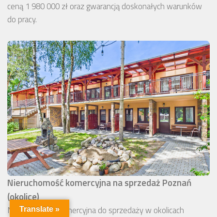
ceną 1 980 000 zł oraz gwarancją doskonałych warunków
do pracy.
Nieruchomość komercyjna na sprzedaż Poznań
(okolice)
Nieruchomość komercyjna do sprzedaży w okolicach
Translate »