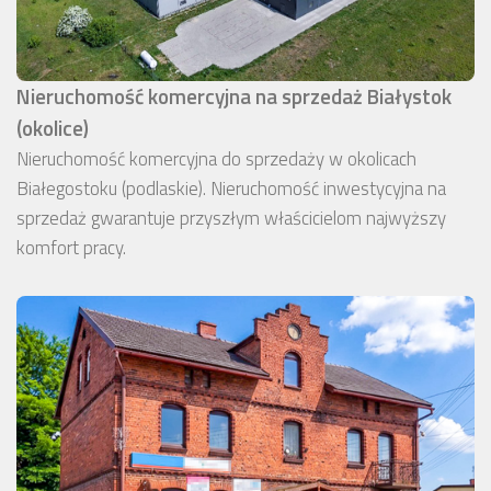
Nieruchomość komercyjna na sprzedaż Białystok
(okolice)
Nieruchomość komercyjna do sprzedaży w okolicach
Białegostoku (podlaskie). Nieruchomość inwestycyjna na
sprzedaż gwarantuje przyszłym właścicielom najwyższy
komfort pracy.