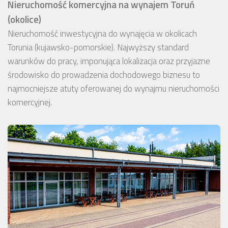
Nieruchomość komercyjna na wynajem Toruń
(okolice)
Nieruchomość inwestycyjna do wynajęcia w okolicach
Torunia (kujawsko-pomorskie). Najwyższy standard
warunków do pracy, imponująca lokalizacja oraz przyjazne
środowisko do prowadzenia dochodowego biznesu to
najmocniejsze atuty oferowanej do wynajmu nieruchomości
komercyjnej.