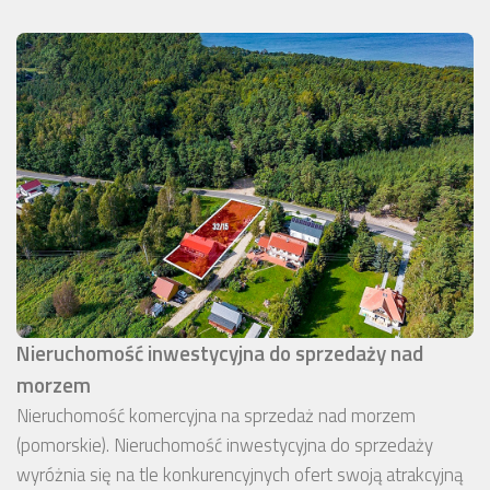
Nieruchomość inwestycyjna do sprzedaży nad
morzem
Nieruchomość komercyjna na sprzedaż nad morzem
(pomorskie). Nieruchomość inwestycyjna do sprzedaży
wyróżnia się na tle konkurencyjnych ofert swoją atrakcyjną