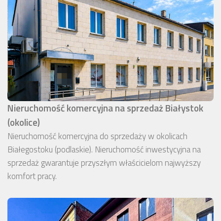
Nieruchomość komercyjna na sprzedaż Białystok
(okolice)
Nieruchomość komercyjna do sprzedaży w okolicach
Białegostoku (podlaskie). Nieruchomość inwestycyjna na
sprzedaż gwarantuje przyszłym właścicielom najwyższy
komfort pracy.