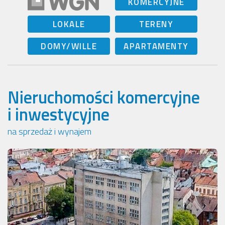
KOMERCYJNE
LOKALE
TERENY
DOMY/WILLE
APARTAMENTY
Nieruchomości komercyjne
i inwestycyjne
na sprzedaż i wynajem