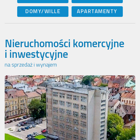
DOMY/WILLE
APARTAMENTY
Nieruchomości komercyjne
i inwestycyjne
na sprzedaż i wynajem