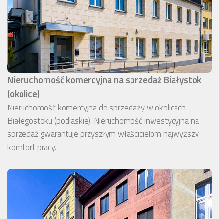
Nieruchomość komercyjna na sprzedaż Białystok
(okolice)
Nieruchomość komercyjna do sprzedaży w okolicach
Białegostoku (podlaskie). Nieruchomość inwestycyjna na
sprzedaż gwarantuje przyszłym właścicielom najwyższy
komfort pracy.