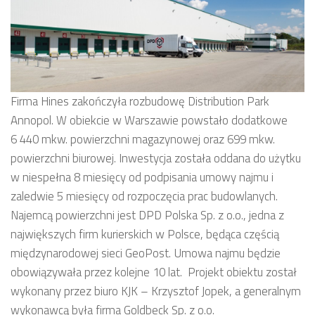
Firma Hines zakończyła rozbudowę Distribution Park
Annopol. W obiekcie w Warszawie powstało dodatkowe
6 440 mkw. powierzchni magazynowej oraz 699 mkw.
powierzchni biurowej. Inwestycja została oddana do użytku
w niespełna 8 miesięcy od podpisania umowy najmu i
zaledwie 5 miesięcy od rozpoczęcia prac budowlanych.
Najemcą powierzchni jest DPD Polska Sp. z o.o., jedna z
największych firm kurierskich w Polsce, będąca częścią
międzynarodowej sieci GeoPost. Umowa najmu będzie
obowiązywała przez kolejne 10 lat. Projekt obiektu został
wykonany przez biuro KJK – Krzysztof Jopek, a generalnym
wykonawcą była firma Goldbeck Sp. z o.o.