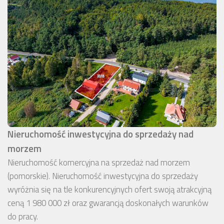
Nieruchomość inwestycyjna do sprzedaży nad
morzem
Nieruchomość komercyjna na sprzedaż nad morzem
(pomorskie). Nieruchomość inwestycyjna do sprzedaży
wyróżnia się na tle konkurencyjnych ofert swoją atrakcyjną
ceną 1 980 000 zł oraz gwarancją doskonałych warunków
do pracy.