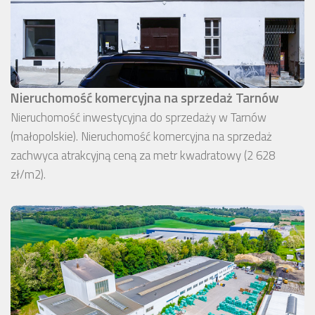
Nieruchomość komercyjna na sprzedaż Tarnów
Nieruchomość inwestycyjna do sprzedaży w Tarnów
(małopolskie). Nieruchomość komercyjna na sprzedaż
zachwyca atrakcyjną ceną za metr kwadratowy (2 628
zł/m2).