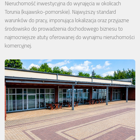
Nieruchomość inwestycyjna do wynajęcia w okolicach
Torunia (kujawsko-pomorskie). Najwyższy standard
warunków do pracy, imponująca lokalizacja oraz przyjazne
środowisko do prowadzenia dochodowego biznesu to
najmocniejsze atuty oferowanej do wynajmu nieruchomości
komercyjnej.