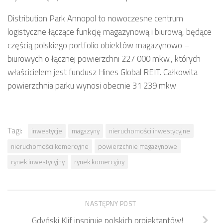
Distribution Park Annopol to nowoczesne centrum
logistyczne łączące funkcję magazynową i biurową, będące
częścią polskiego portfolio obiektów magazynowo –
biurowych o łącznej powierzchni 227 000 mkw., których
właścicielem jest fundusz Hines Global REIT. Całkowita
powierzchnia parku wynosi obecnie 31 239 mkw
Tagi:
inwestycje
magazyny
nieruchomości inwestycyjne
nieruchomości komercyjne
powierzchnie magazynowe
rynek inwestycyjny
rynek komercyjny
NASTĘPNY POST
Gdyński Klif inspiruje polskich projektantów!