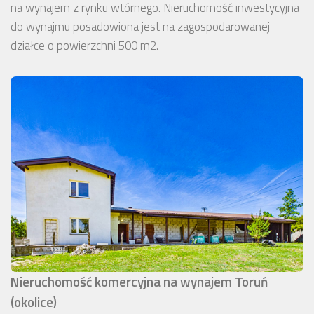
na wynajem z rynku wtórnego. Nieruchomość inwestycyjna
do wynajmu posadowiona jest na zagospodarowanej
działce o powierzchni 500 m2.
Nieruchomość komercyjna na wynajem Toruń
(okolice)