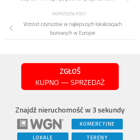
POPRZEDNI POST
Wzrost czynszów w najlepszych lokalizacjach
biurowych w Europie
ZGŁOŚ
KUPNO — SPRZEDAŻ
Znajdź nieruchomość w 3 sekundy
KOMERCYJNE
LOKALE
TERENY