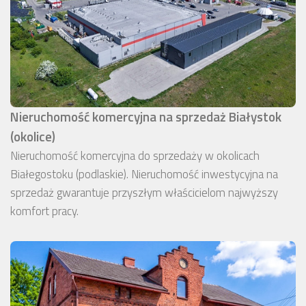
Nieruchomość komercyjna na sprzedaż Białystok
(okolice)
Nieruchomość komercyjna do sprzedaży w okolicach
Białegostoku (podlaskie). Nieruchomość inwestycyjna na
sprzedaż gwarantuje przyszłym właścicielom najwyższy
komfort pracy.