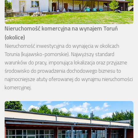
Nieruchomość komercyjna na wynajem Toruń
(okolice)
Nieruchomość inwestycyjna do wynajęcia w okolicach
Torunia (kujawsko-pomorskie). Najwyższy standard
warunków do pracy, imponująca lokalizacja oraz przyjazne
środowisko do prowadzenia dochodowego biznesu to
najmocniejsze atuty oferowanej do wynajmu nieruchomości
komercyjnej.