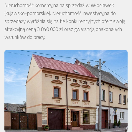
Nieruchomość komercyjna na sprzedaż w Włocławek
(kujawsko-pomorskie). Nieruchomość inwestycyjna do
sprzedaży wyróżnia się na tle konkurencyjnych ofert swoją
atrakcyjną ceną 3 840 000 zł oraz gwarancją doskonałych
warunków do pracy.