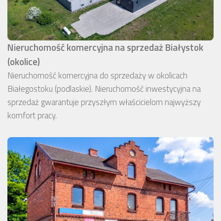
Nieruchomość komercyjna na sprzedaż Białystok
(okolice)
Nieruchomość komercyjna do sprzedaży w okolicach
Białegostoku (podlaskie). Nieruchomość inwestycyjna na
sprzedaż gwarantuje przyszłym właścicielom najwyższy
komfort pracy.