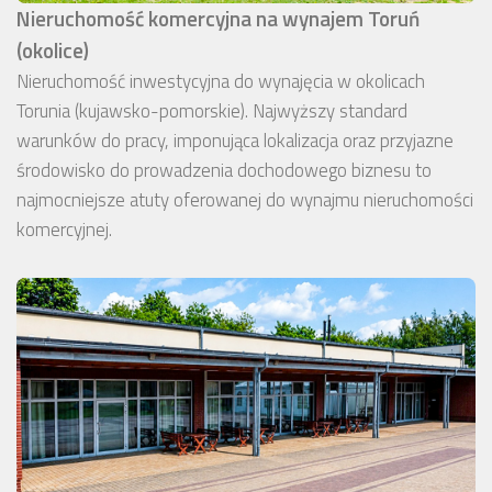
Nieruchomość komercyjna na wynajem Toruń
(okolice)
Nieruchomość inwestycyjna do wynajęcia w okolicach
Torunia (kujawsko-pomorskie). Najwyższy standard
warunków do pracy, imponująca lokalizacja oraz przyjazne
środowisko do prowadzenia dochodowego biznesu to
najmocniejsze atuty oferowanej do wynajmu nieruchomości
komercyjnej.