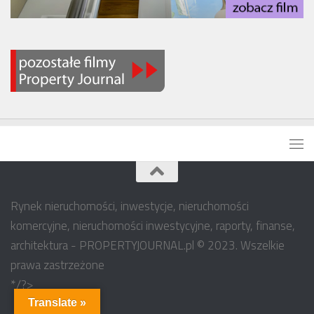
Rynek nieruchomości, inwestycje, nieruchomości
komercyjne, nieruchomości inwestycyjne, raporty, finanse,
architektura - PROPERTYJOURNAL.pl © 2023. Wszelkie
prawa zastrzeżone
*/?>
Translate »