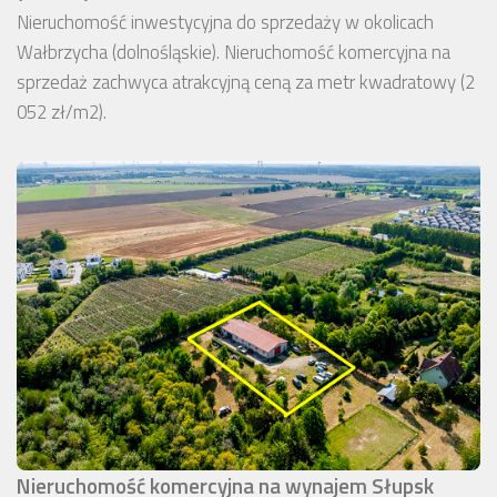
Nieruchomość inwestycyjna do sprzedaży w okolicach
Wałbrzycha (dolnośląskie). Nieruchomość komercyjna na
sprzedaż zachwyca atrakcyjną ceną za metr kwadratowy (2
052 zł/m2).
Nieruchomość komercyjna na wynajem Słupsk