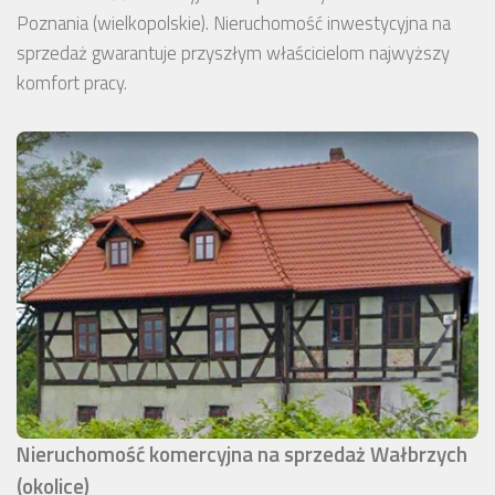
Poznania (wielkopolskie). Nieruchomość inwestycyjna na
sprzedaż gwarantuje przyszłym właścicielom najwyższy
komfort pracy.
Nieruchomość komercyjna na sprzedaż Wałbrzych
(okolice)