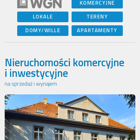
KOMERCYJNE
LOKALE
TERENY
DOMY/WILLE
APARTAMENTY
Nieruchomości komercyjne
i inwestycyjne
na sprzedaż i wynajem