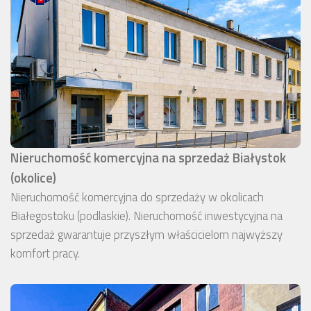
Nieruchomość komercyjna na sprzedaż Białystok
(okolice)
Nieruchomość komercyjna do sprzedaży w okolicach
Białegostoku (podlaskie). Nieruchomość inwestycyjna na
sprzedaż gwarantuje przyszłym właścicielom najwyższy
komfort pracy.