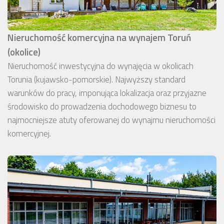
Nieruchomość komercyjna na wynajem Toruń
(okolice)
Nieruchomość inwestycyjna do wynajęcia w okolicach
Torunia (kujawsko-pomorskie). Najwyższy standard
warunków do pracy, imponująca lokalizacja oraz przyjazne
środowisko do prowadzenia dochodowego biznesu to
najmocniejsze atuty oferowanej do wynajmu nieruchomości
komercyjnej.