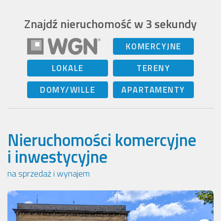
Znajdź nieruchomość w 3 sekundy
KOMERCYJNE
LOKALE
TERENY
DOMY/WILLE
APARTAMENTY
Nieruchomości komercyjne
i inwestycyjne
na sprzedaż i wynajem