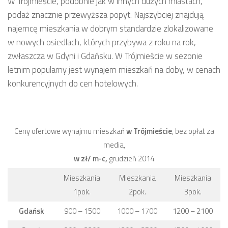
W Trójmieście, podobnie jak w innych dużych miastach,
podaż znacznie przewyższa popyt. Najszybciej znajdują
najemcę mieszkania w dobrym standardzie zlokalizowane
w nowych osiedlach, których przybywa z roku na rok,
zwłaszcza w Gdyni i Gdańsku. W Trójmieście w sezonie
letnim popularny jest wynajem mieszkań na doby, w cenach
konkurencyjnych do cen hotelowych.
Ceny ofertowe wynajmu mieszkań
w Trójmieście
, bez opłat za
media,
w zł/ m-c,
grudzień 2014
Mieszkania
Mieszkania
Mieszkania
1pok.
2pok.
3pok.
Gdańsk
900 – 1500
1000 – 1700
1200 – 2100