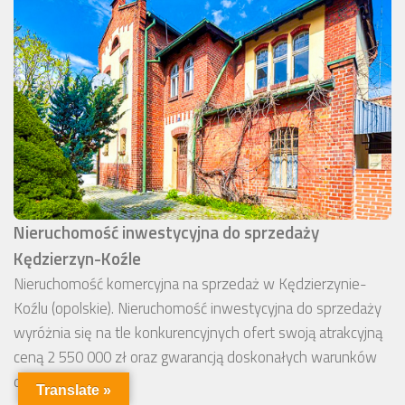
Nieruchomość inwestycyjna do sprzedaży
Kędzierzyn-Koźle
Nieruchomość komercyjna na sprzedaż w Kędzierzynie-
Koźlu (opolskie). Nieruchomość inwestycyjna do sprzedaży
wyróżnia się na tle konkurencyjnych ofert swoją atrakcyjną
ceną 2 550 000 zł oraz gwarancją doskonałych warunków
do pracy.
Translate »