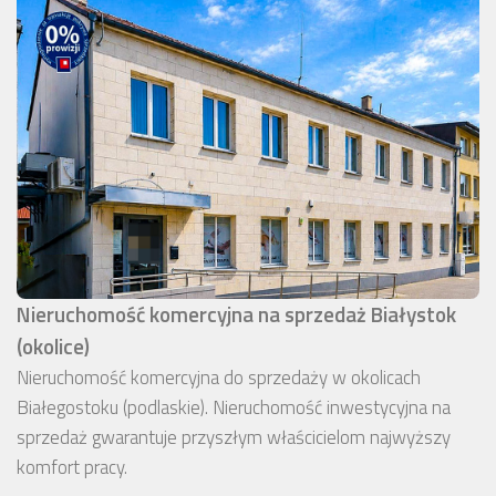
Nieruchomość komercyjna na sprzedaż Białystok
(okolice)
Nieruchomość komercyjna do sprzedaży w okolicach
Białegostoku (podlaskie). Nieruchomość inwestycyjna na
sprzedaż gwarantuje przyszłym właścicielom najwyższy
komfort pracy.