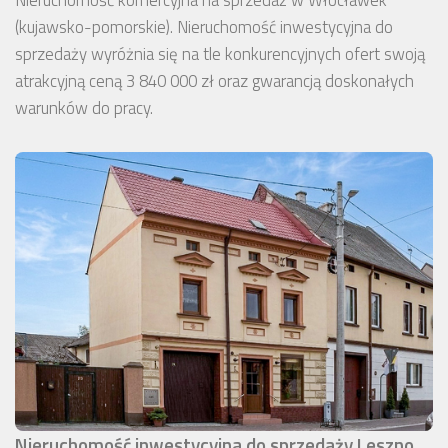
Nieruchomość komercyjna na sprzedaż w Włocławek
(kujawsko-pomorskie). Nieruchomość inwestycyjna do
sprzedaży wyróżnia się na tle konkurencyjnych ofert swoją
atrakcyjną ceną 3 840 000 zł oraz gwarancją doskonałych
warunków do pracy.
Nieruchomość inwestycyjna do sprzedaży Leszno