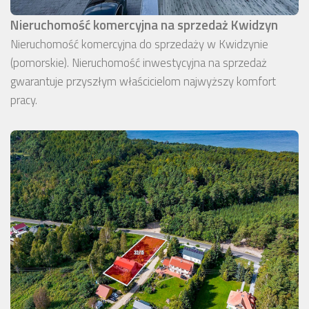
Nieruchomość komercyjna na sprzedaż Kwidzyn
Nieruchomość komercyjna do sprzedaży w Kwidzynie
(pomorskie). Nieruchomość inwestycyjna na sprzedaż
gwarantuje przyszłym właścicielom najwyższy komfort
pracy.