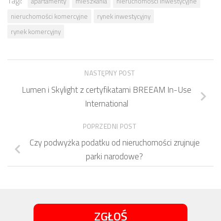
Tagi:
apartamenty
mieszkania
nieruchomości inwestycyjne
nieruchomości komercyjne
rynek inwestycyjny
rynek komercyjny
NASTĘPNY POST
Lumen i Skylight z certyfikatami BREEAM In-Use
International
POPRZEDNI POST
Czy podwyżka podatku od nieruchomości zrujnuje
parki narodowe?
ZGŁOŚ