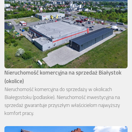
Nieruchomość komercyjna na sprzedaż Białystok
(okolice)
Nieruchomość komercyjna do sprzedaży w okolicach
Białegostoku (podlaskie). Nieruchomość inwestycyjna na
sprzedaż gwarantuje przyszłym właścicielom najwyższy
komfort pracy.