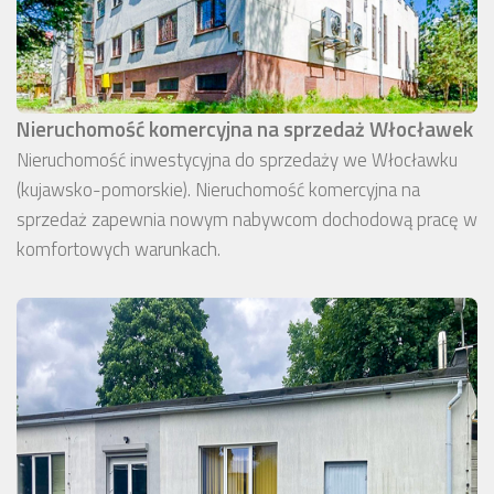
Nieruchomość komercyjna na sprzedaż Włocławek
Nieruchomość inwestycyjna do sprzedaży we Włocławku
(kujawsko-pomorskie). Nieruchomość komercyjna na
sprzedaż zapewnia nowym nabywcom dochodową pracę w
komfortowych warunkach.