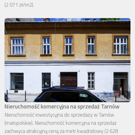
(2 071 zł/m2).
Nieruchomość komercyjna na sprzedaż Tarnów
Nieruchomość inwestycyjna do sprzedaży w Tarnów
(małopolskie). Nieruchomość komercyjna na sprzedaż
zachwyca atrakcyjną ceną za metr kwadratowy (2 628