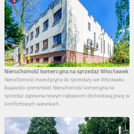
Nieruchomość komercyjna na sprzedaż Włocławek
Nieruchomość inwestycyjna do sprzedaży we Włocławku
(kujawsko-pomorskie). Nieruchomość komercyjna na
sprzedaż zapewnia nowym nabywcom dochodową pracę w
komfortowych warunkach.