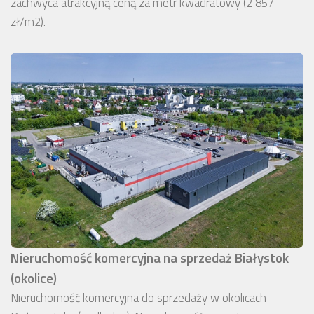
zachwyca atrakcyjną ceną za metr kwadratowy (2 857
zł/m2).
Nieruchomość komercyjna na sprzedaż Białystok
(okolice)
Nieruchomość komercyjna do sprzedaży w okolicach