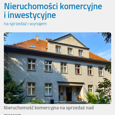
Nieruchomości komercyjne
i inwestycyjne
na sprzedaż i wynajem
Nieruchomość komercyjna na sprzedaż nad
morzem