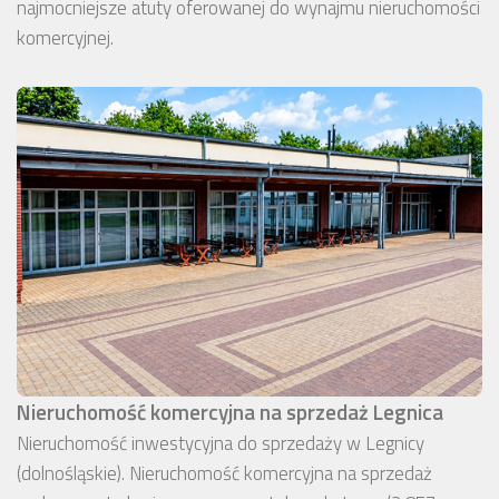
najmocniejsze atuty oferowanej do wynajmu nieruchomości
komercyjnej.
Nieruchomość komercyjna na sprzedaż Legnica
Nieruchomość inwestycyjna do sprzedaży w Legnicy
(dolnośląskie). Nieruchomość komercyjna na sprzedaż