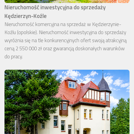
Nieruchomość inwestycyjna do sprzedaży
Kędzierzyn-Koźle
Nieruchomość komercyjna na sprzedaż w Kędzierzynie-
Koźlu (opolskie). Nieruchomość inwestycyjna do sprzedaży
wyróżnia się na tle konkurencyjnych ofert swoją atrakcyjną
ceną 2 550 000 zł oraz gwarancją doskonałych warunków
do pracy.