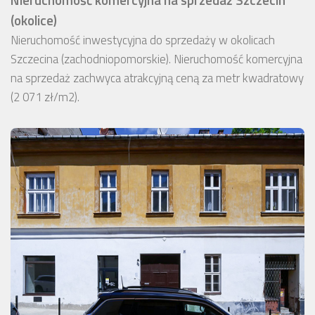
(okolice)
Nieruchomość inwestycyjna do sprzedaży w okolicach
Szczecina (zachodniopomorskie). Nieruchomość komercyjna
na sprzedaż zachwyca atrakcyjną ceną za metr kwadratowy
(2 071 zł/m2).