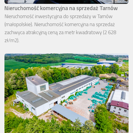
Nieruchomość komercyjna na sprzedaż Tarnów
Nieruchomość inwestycyjna do sprzedaży w Tarnów
(małopolskie). Nieruchomość komercyjna na sprzedaż
zachwyca atrakcyjną ceną za metr kwadratowy (2 628
zł/m2).