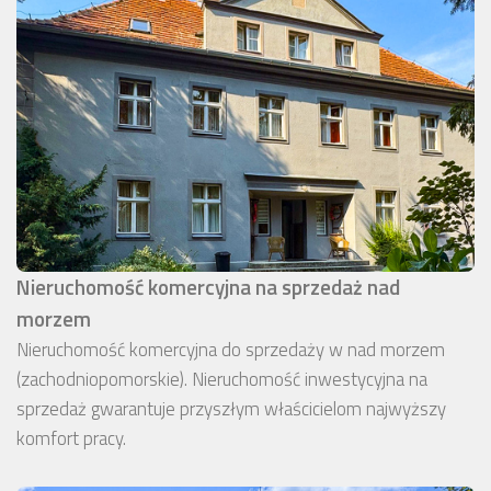
Nieruchomość komercyjna na sprzedaż nad
morzem
Nieruchomość komercyjna do sprzedaży w nad morzem
(zachodniopomorskie). Nieruchomość inwestycyjna na
sprzedaż gwarantuje przyszłym właścicielom najwyższy
komfort pracy.