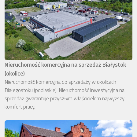
Nieruchomość komercyjna na sprzedaż Białystok
(okolice)
Nieruchomość komercyjna do sprzedaży w okolicach
Białegostoku (podlaskie). Nieruchomość inwestycyjna na
sprzedaż gwarantuje przyszłym właścicielom najwyższy
komfort pracy.