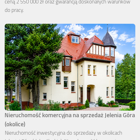
ceną 2 550 000 zł oraz gwarancją doskonałych warunków
do pracy.
Nieruchomość komercyjna na sprzedaż Jelenia Góra
(okolice)
Nieruchomość inwestycyjna do sprzedaży w okolicach