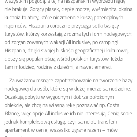
wszystkim pogodą, a tej na hiszpańskim wybrzeżu nigdy
nie brakuje. Gorący piasek, ciepłe morze, wyśmienita lokalna
kuchnia to atuty, które niezmiennie kuszą potencjalnych
najemców. Hiszpania corocznie przyciąga setki tysięcy
turystów, którzy korzystają z rozmaitych form noclegowych:
od zorganizowanych wakacji All inclusive, po campingi.
Hiszpania, dzięki swojej bliskości geograficznej i kulturowej,
cieszy się popularnością wśród polskich turystów. Jeździ
tam młodzież, rodziny z dziećmi, a nawet emeryci.
– Zauważamy rosnące zapotrzebowanie na tworzenie bazy
noclegowej dla osób, które są w dużej mierze samodzielne.
Oczekują pobytu w wygodnym i dobrze położonym
obiekcie, ale chcą na własną rękę poznawać np. Costa
Blancę, więc opcje All inclusive ich nie interesują. Cenią sobie
jednak kompleksową usługę, czyli samolot, transfer i
apartament w cenie, wszystko zgrane razem – mówi