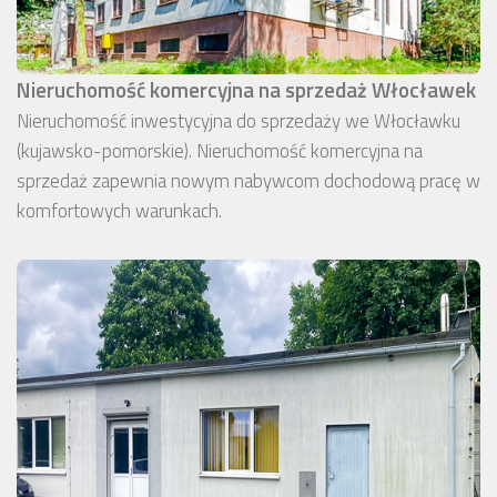
Nieruchomość komercyjna na sprzedaż Włocławek
Nieruchomość inwestycyjna do sprzedaży we Włocławku
(kujawsko-pomorskie). Nieruchomość komercyjna na
sprzedaż zapewnia nowym nabywcom dochodową pracę w
komfortowych warunkach.