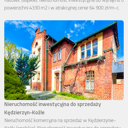
Katowic (śląskie). Nieruchomość inwestycyjna do wynajmu o
powierzchni 4330 m2 i w atrakcyjnej cenie 64 900 zł/m-c.
Nieruchomość inwestycyjna do sprzedaży
Kędzierzyn-Koźle
Nieruchomość komercyjna na sprzedaż w Kędzierzynie-
Koźlu (opolskie). Nieruchomość inwestycyjna do sprzedaży