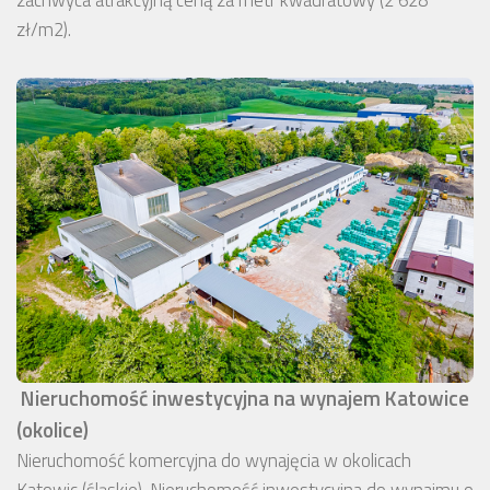
zachwyca atrakcyjną ceną za metr kwadratowy (2 628
zł/m2).
Nieruchomość inwestycyjna na wynajem Katowice
(okolice)
Nieruchomość komercyjna do wynajęcia w okolicach