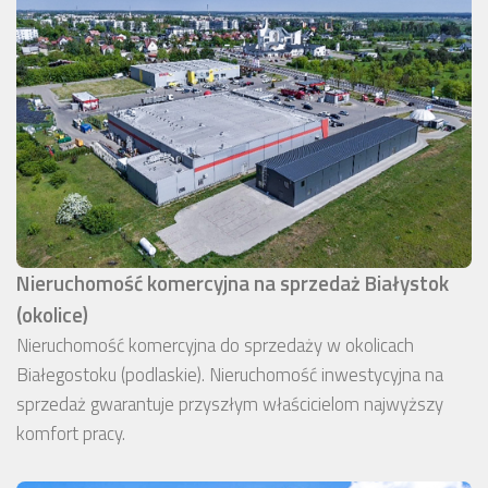
Nieruchomość komercyjna na sprzedaż Białystok
(okolice)
Nieruchomość komercyjna do sprzedaży w okolicach
Białegostoku (podlaskie). Nieruchomość inwestycyjna na
sprzedaż gwarantuje przyszłym właścicielom najwyższy
komfort pracy.