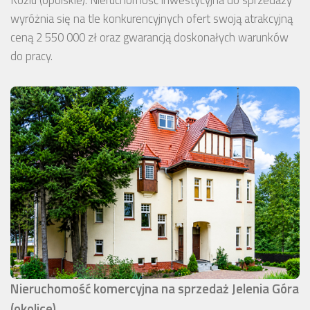
wyróżnia się na tle konkurencyjnych ofert swoją atrakcyjną
ceną 2 550 000 zł oraz gwarancją doskonałych warunków
do pracy.
Nieruchomość komercyjna na sprzedaż Jelenia Góra
(okolice)