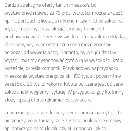
Bardzo atrakcyjne oferty tanich mieszkań, bo
wystawionych nawet za 75 proc. wartości, można znaleźć
np. na portalach z licytacjami komorniczymi. Choć zakup na
licytacji może być dużą okazją cenową, to nie jest
pozbawiony wad. Przede wszystkim oferty zakupu składają
różni nabywcy, więc ostateczna cena może znacznie
odbiegać od wywoławczej. Ponadto, by wziąć udział w
licytacji, musimy dysponować gotówką w wysokości, którą
wcześniej określa komornik. Przykładowo, w przypadku
mieszkania wystawionego za ok. 150 tys. zł, powinniśmy
wnieść ok. 25 tys. zł rękojmi. Kwota odliczana jest od ceny
zakupu, jeśli wygramy licytację. W przypadku, gdy ktoś inny
złoży lepszą ofertę rękojmia jest zwracana.
Co ważne, jeśli nawet kupimy nieruchomość na licytacji, to
nie znaczy, że automatycznie zostaną anulowane umowy
np. dotyczące najmu lokalu czy służebności. Takich