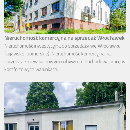
Nieruchomość komercyjna na sprzedaż Włocławek
Nieruchomość inwestycyjna do sprzedaży we Włocławku
(kujawsko-pomorskie). Nieruchomość komercyjna na
sprzedaż zapewnia nowym nabywcom dochodową pracę w
komfortowych warunkach.