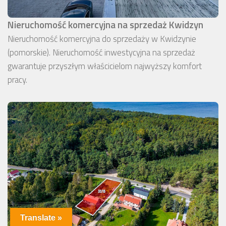
Nieruchomość komercyjna na sprzedaż Kwidzyn
Nieruchomość komercyjna do sprzedaży w Kwidzynie
(pomorskie). Nieruchomość inwestycyjna na sprzedaż
gwarantuje przyszłym właścicielom najwyższy komfort
pracy.
Translate »