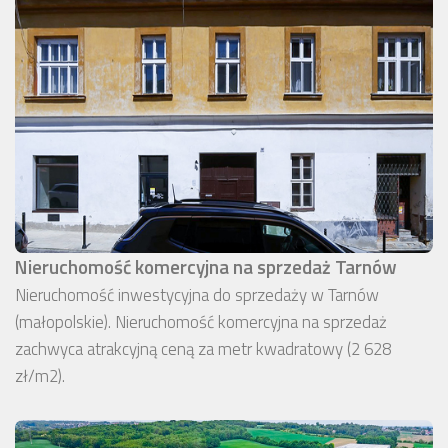
Nieruchomość komercyjna na sprzedaż Tarnów
Nieruchomość inwestycyjna do sprzedaży w Tarnów
(małopolskie). Nieruchomość komercyjna na sprzedaż
zachwyca atrakcyjną ceną za metr kwadratowy (2 628
zł/m2).