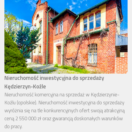
Nieruchomość inwestycyjna do sprzedaży
Kędzierzyn-Koźle
Nieruchomość komercyjna na sprzedaż w Kędzierzynie-
Koźlu (opolskie). Nieruchomość inwestycyjna do sprzedaży
wyróżnia się na tle konkurencyjnych ofert swoją atrakcyjną
ceną 2 550 000 zł oraz gwarancją doskonałych warunków
do pracy.