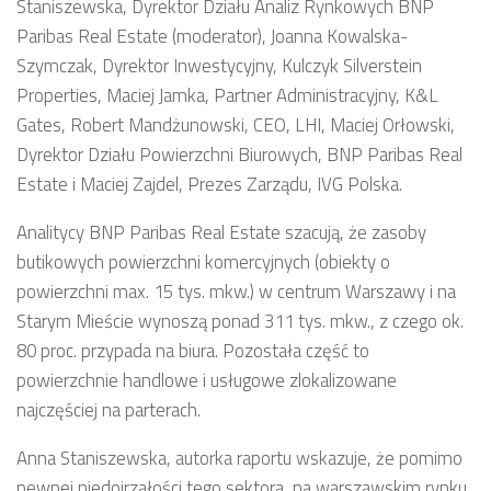
Staniszewska, Dyrektor Działu Analiz Rynkowych BNP
Paribas Real Estate (moderator), Joanna Kowalska-
Szymczak, Dyrektor Inwestycyjny, Kulczyk Silverstein
Properties, Maciej Jamka, Partner Administracyjny, K&L
Gates, Robert Mandżunowski, CEO, LHI, Maciej Orłowski,
Dyrektor Działu Powierzchni Biurowych, BNP Paribas Real
Estate i Maciej Zajdel, Prezes Zarządu, IVG Polska.
Analitycy BNP Paribas Real Estate szacują, że zasoby
butikowych powierzchni komercyjnych (obiekty o
powierzchni max. 15 tys. mkw.) w centrum Warszawy i na
Starym Mieście wynoszą ponad 311 tys. mkw., z czego ok.
80 proc. przypada na biura. Pozostała część to
powierzchnie handlowe i usługowe zlokalizowane
najczęściej na parterach.
Anna Staniszewska, autorka raportu wskazuje, że pomimo
pewnej niedojrzałości tego sektora, na warszawskim rynku