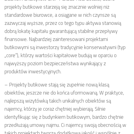
projekty butikowe starzeją się znacznie wolniej niż
standardowe biurowce, a osiągane w nich czynsze są
zazwyczaj wyższe, przez co tego typu aktywa stanowią
dobrą lokatę kapitału gwarantującą stabilne przepływy
finansowe. Najbardziej zainteresowani projektami
butikowymi są inwestorzy tradycyjnie konserwatywni (typ
„core”), którzy wartości kapitałowe budują w oparciu o
najwyższy poziom bezpieczeństwa wynikający z
produktów inwestycyjnych.
– Projekty butikowe stają się zupełnie nową klasą
obiektów, jeszcze nie do końca uformowaną. W praktyce,
najlepszą wizytówką takich unikalnych obiektów są
najemcy, którzy je coraz chętniej wybierają. Silnie
identyfikując się z budynkiem butikowym, bardzo chętnie
przedłużają umowy najmu. Ci najemcy swoją obecnością w
takich projektach tworzą dodatkową jakość i wspólnie z