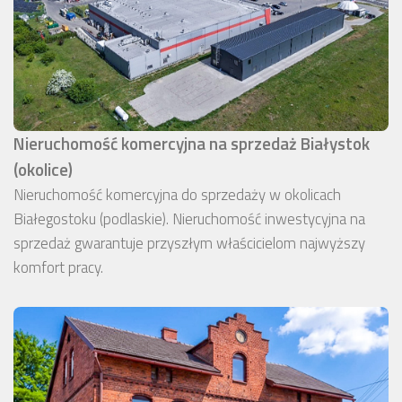
Nieruchomość komercyjna na sprzedaż Białystok
(okolice)
Nieruchomość komercyjna do sprzedaży w okolicach
Białegostoku (podlaskie). Nieruchomość inwestycyjna na
sprzedaż gwarantuje przyszłym właścicielom najwyższy
komfort pracy.