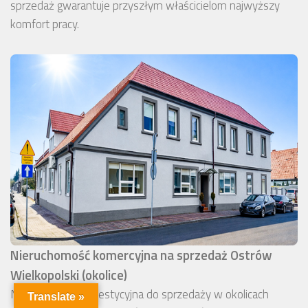
sprzedaż gwarantuje przyszłym właścicielom najwyższy
komfort pracy.
Nieruchomość komercyjna na sprzedaż Ostrów
Wielkopolski (okolice)
Nieruchomość inwestycyjna do sprzedaży w okolicach
Translate »