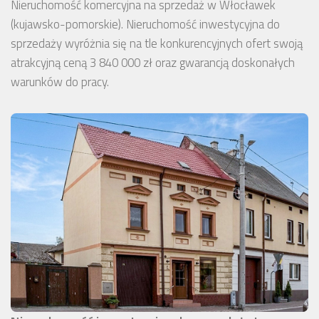
Nieruchomość komercyjna na sprzedaż w Włocławek
(kujawsko-pomorskie). Nieruchomość inwestycyjna do
sprzedaży wyróżnia się na tle konkurencyjnych ofert swoją
atrakcyjną ceną 3 840 000 zł oraz gwarancją doskonałych
warunków do pracy.