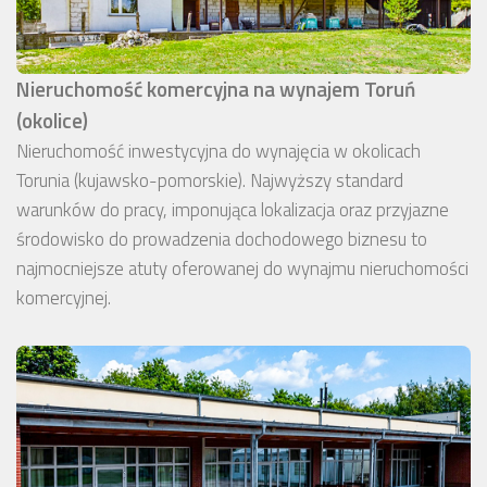
Nieruchomość komercyjna na wynajem Toruń
(okolice)
Nieruchomość inwestycyjna do wynajęcia w okolicach
Torunia (kujawsko-pomorskie). Najwyższy standard
warunków do pracy, imponująca lokalizacja oraz przyjazne
środowisko do prowadzenia dochodowego biznesu to
najmocniejsze atuty oferowanej do wynajmu nieruchomości
komercyjnej.