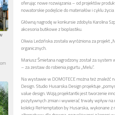
oferując nowe rozwiązania – od projektów produkto
nowatorskie podejście do materiałów i cyklu życia
Główną nagrodę w konkursie zdobyła Karolina Sz
akcesoria butikowe z bioplastiku.
aw
Oliwia Ledzińska została wyróżniona za projek
organicznych.
Mariusz Śmietana nagrodzony został za system w
elom
– za zestaw do robienia jogurtu „Melu”.
Na wystawie w DOMOTECE można też znaleźć na
Design. Studio Husarska Design projektuje „pomy
value design. Wizją projektantki jest tworzenie i
pozytywnych zmian i wywierać trwały wpływ na n
kolekcji ReHemptation by Husarska, wykonane z 
alternatywy dla drewna, pozyskiwanej z konopi wł