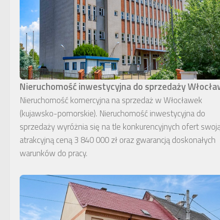
Nieruchomość inwestycyjna do sprzedaży Włocł
Nieruchomość komercyjna na sprzedaż w Włocławek
(kujawsko-pomorskie). Nieruchomość inwestycyjna do
sprzedaży wyróżnia się na tle konkurencyjnych ofert swoj
atrakcyjną ceną 3 840 000 zł oraz gwarancją doskonałych
warunków do pracy.