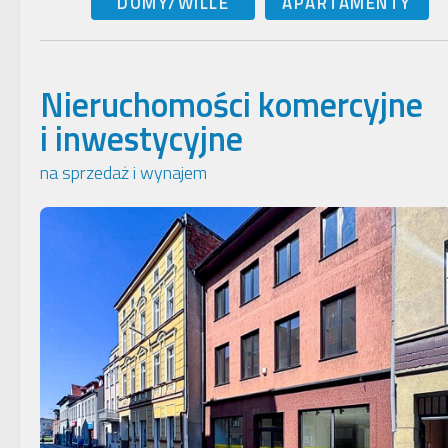
DOMY/WILLE
APARTAMENTY
Nieruchomości komercyjne
i inwestycyjne
na sprzedaż i wynajem