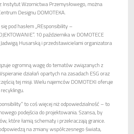
ez Instytut Wzornictwa Przemysłowego, można
o Centrum Designu DOMOTEKA.
się pod hasłem „REsponsibility –
KTOWANIE”. 10 października w DOMOTECE
z Jadwigą Husarską i przedstawicielami organizatora
ązuje ogromną wagę do tematów związanych z
spieranie działań opartych na zasadach ESG oraz
 częścią tej misji. Wielu najemców DOMOTEKI oferuje
recyklingu.
sibility” to coś więcej niż odpowiedzialność – to
 nowego podejścia do projektowania. Szansa, by
w, które łamią schematy i przekraczają granice.
 odpowiedzą na zmiany współczesnego świata,