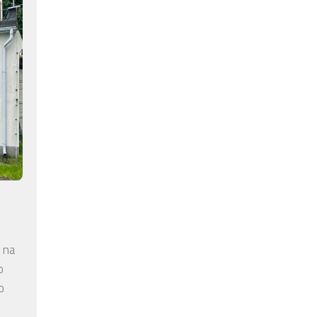
 na
o
o