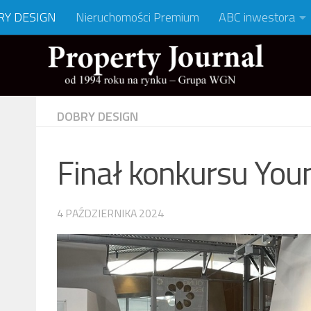
RY DESIGN
Nieruchomości Premium
ABC inwestora
DOBRY DESIGN
Finał konkursu Yo
4 PAŹDZIERNIKA 2024