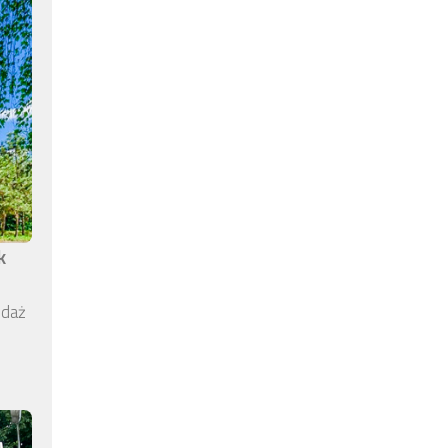
k
edaż