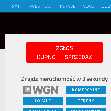
Home
INWESTYCJE
FINANSE
NEWS
DOB
Skip to content
ZGŁOŚ
KUPNO — SPRZEDAŻ
Znajdź nieruchomość w 3 sekundy
KOMERCYJNE
LOKALE
TERENY