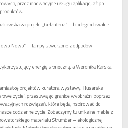
wych, przez innowacyjne usługi i aplikacje, aż po
 produktów.
pakowska za projekt „Gelanteria” – biodegradowalne
t „Nowo Nowo” – lampy stworzone z odpadów
ykorzystujący energię słoneczną, a Weronika Karska
miastkę projektów kuratora wystawy, Husarska
słowe życie”, przesuwając granice wyobraźni poprzez
nnowacyjnych rozwiązań, które będą inspirować do
asze codzienne życie. Zobaczymy tu unikalne meble z
nowatorskiego materiału Strumber – ekologicznej
óknistych. Materiał ten charakteryzuje się wyjątkową