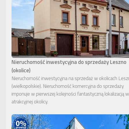
Nieruchomość inwestycyjna do sprzedaży Leszno
(okolice)
Nieruchomość inwestycyjna na sprzedaż w okolicach Lesz
(wielkopolskie). Nieruchomość komercyjna do sprzedaży
imponuje w pierwszej kolejności fantastyczną lokalizacją w
atrakcyjnej okolicy.