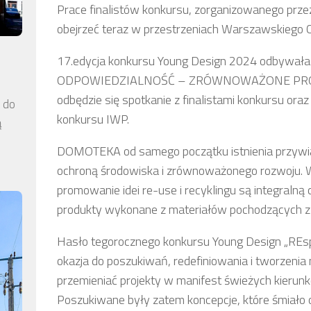
Prace finalistów konkursu, zorganizowanego prz
obejrzeć teraz w przestrzeniach Warszawskieg
17.edycja konkursu Young Design 2024 odbywała 
ODPOWIEDZIALNOŚĆ – ZRÓWNOWAŻONE PROJE
odbędzie się spotkanie z finalistami konkursu ora
a do
konkursu IWP.
ą
DOMOTEKA od samego początku istnienia przywi
ochroną środowiska i zrównoważonego rozwoju. W
promowanie idei re-use i recyklingu są integralną
produkty wykonane z materiałów pochodzących z 
Hasło tegorocznego konkursu Young Design „REspon
okazja do poszukiwań, redefiniowania i tworzenia
przemieniać projekty w manifest świeżych kierunkó
Poszukiwane były zatem koncepcje, które śmiało