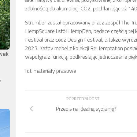
zdolnością do akumulacji CO2, pochłaniając aż 14
Strumber został opracowany przez zespół The Tr
HempSquare i stół HempDen, będące częścią tej k
Festival oraz Łódź Design Festival, a także wyr
2023. Każdy mebel z kolekcji ReHemptation posia
awek
współgra z funkcją, podkreślając jednocześnie pię
fot. materiały prasowe
ą
POPRZEDNI POST
Przepis na idealną sypialnię?