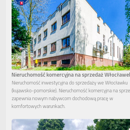
Nieruchomość komercyjna na sprzedaż Włocławe
Nieruchomość inwestycyjna do sprzedaży we Włocławku
(kujawsko-pomorskie). Nieruchomość komercyjna na sprz
zapewnia nowym nabywcom dochodową pracę w
komfortowych warunkach.