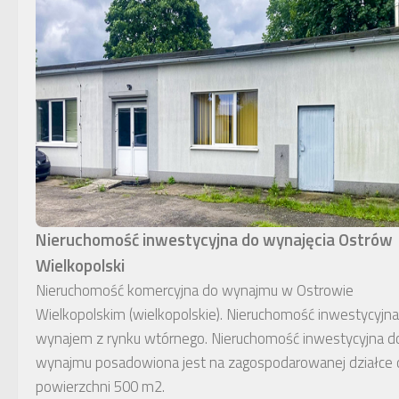
Nieruchomość inwestycyjna do wynajęcia Ostrów
Wielkopolski
Nieruchomość komercyjna do wynajmu w Ostrowie
Wielkopolskim (wielkopolskie). Nieruchomość inwestycyjna
wynajem z rynku wtórnego. Nieruchomość inwestycyjna d
wynajmu posadowiona jest na zagospodarowanej działce 
powierzchni 500 m2.