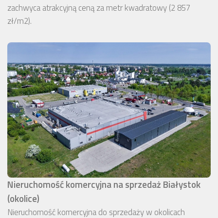
zachwyca atrakcyjną ceną za metr kwadratowy (2 857
zł/m2).
Nieruchomość komercyjna na sprzedaż Białystok
(okolice)
Nieruchomość komercyjna do sprzedaży w okolicach