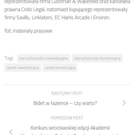
reprezentowała firma Cushman & Wakefield oraz kancelaria
prawna Crido Legal, natomiast kupującego reprezentowały
firmy Savills, Linklaters, EC Harris Arcadis i Environ.
fot. materiały prasowe
Tagi:
nieruchomości inwestycyjne
nieruchomości komercyjne
rynek inwestycyjny
rynek komercyjny
NASTĘPNY POST
Bidet w łazience – czy warto?
POPRZEDNI POST
Konkurs wrocławskiej edycji Akademii