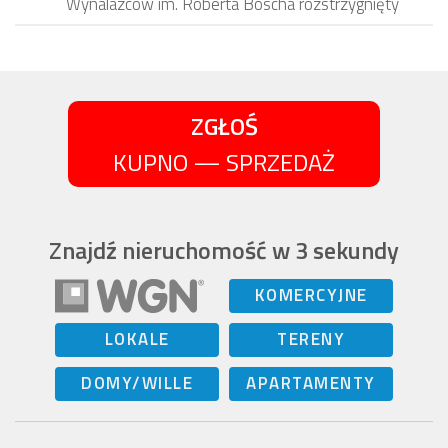
Wynalazców im. Roberta Boscha rozstrzygnięty
ZGŁOŚ
KUPNO — SPRZEDAŻ
Znajdź nieruchomość w 3 sekundy
KOMERCYJNE
LOKALE
TERENY
DOMY/WILLE
APARTAMENTY