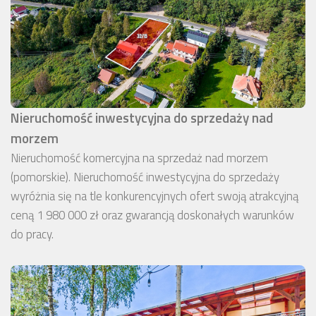
Nieruchomość inwestycyjna do sprzedaży nad
morzem
Nieruchomość komercyjna na sprzedaż nad morzem
(pomorskie). Nieruchomość inwestycyjna do sprzedaży
wyróżnia się na tle konkurencyjnych ofert swoją atrakcyjną
ceną 1 980 000 zł oraz gwarancją doskonałych warunków
do pracy.