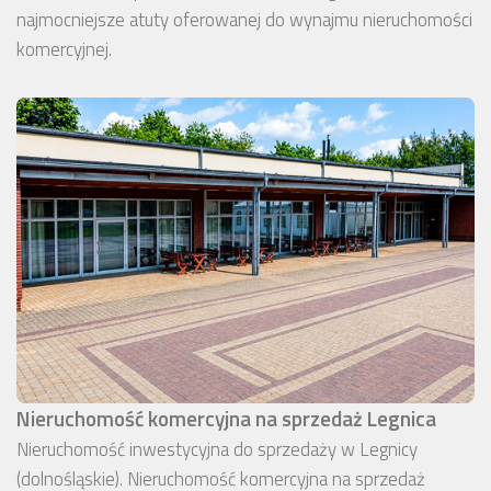
najmocniejsze atuty oferowanej do wynajmu nieruchomości
komercyjnej.
Nieruchomość komercyjna na sprzedaż Legnica
Nieruchomość inwestycyjna do sprzedaży w Legnicy
(dolnośląskie). Nieruchomość komercyjna na sprzedaż