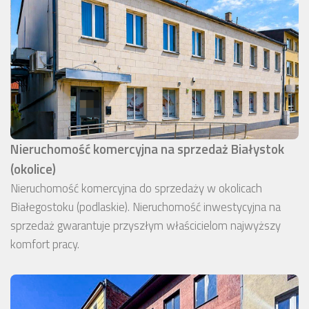
Nieruchomość komercyjna na sprzedaż Białystok
(okolice)
Nieruchomość komercyjna do sprzedaży w okolicach
Białegostoku (podlaskie). Nieruchomość inwestycyjna na
sprzedaż gwarantuje przyszłym właścicielom najwyższy
komfort pracy.