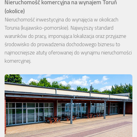
Nieruchomość komercyjna na wynajem Toruń
(okolice)
Nieruchomość inwestycyjna do wynajęcia w okolicach
Torunia (kujawsko-pomorskie). Najwyższy standard
warunków do pracy, imponująca lokalizacja oraz przyjazne
środowisko do prowadzenia dochodowego biznesu to
najmocniejsze atuty oferowanej do wynajmu nieruchomości
komercyjnej.