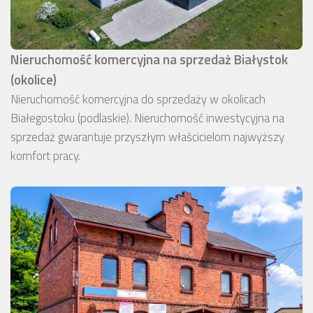
Nieruchomość komercyjna na sprzedaż Białystok
(okolice)
Nieruchomość komercyjna do sprzedaży w okolicach
Białegostoku (podlaskie). Nieruchomość inwestycyjna na
sprzedaż gwarantuje przyszłym właścicielom najwyższy
komfort pracy.