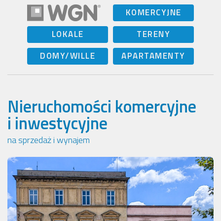
KOMERCYJNE
LOKALE
TERENY
DOMY/WILLE
APARTAMENTY
Nieruchomości komercyjne
i inwestycyjne
na sprzedaż i wynajem