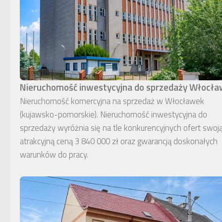
Nieruchomość inwestycyjna do sprzedaży Włocł
Nieruchomość komercyjna na sprzedaż w Włocławek
(kujawsko-pomorskie). Nieruchomość inwestycyjna do
sprzedaży wyróżnia się na tle konkurencyjnych ofert swoj
atrakcyjną ceną 3 840 000 zł oraz gwarancją doskonałych
warunków do pracy.