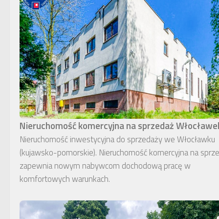
Nieruchomość komercyjna na sprzedaż Włocławe
Nieruchomość inwestycyjna do sprzedaży we Włocławku
(kujawsko-pomorskie). Nieruchomość komercyjna na sprz
zapewnia nowym nabywcom dochodową pracę w
komfortowych warunkach.