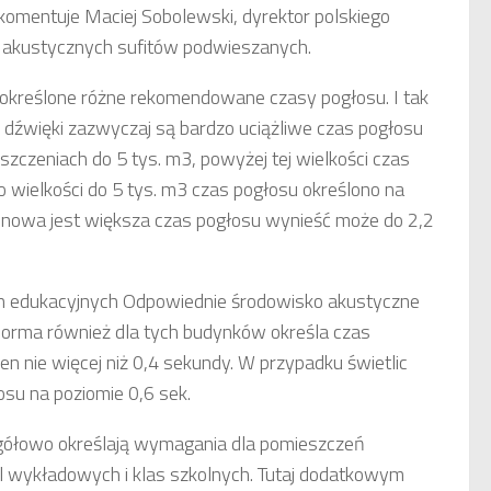
komentuje Maciej Sobolewski, dyrektor polskiego
w akustycznych sufitów podwieszanych.
ją określone różne rekomendowane czasy pogłosu. I tak
ę dźwięki zazwyczaj są bardzo uciążliwe czas pogłosu
zczeniach do 5 tys. m3, powyżej tej wielkości czas
 wielkości do 5 tys. m3 czas pogłosu określono na
basenowa jest większa czas pogłosu wynieść może do 2,2
ch edukacyjnych Odpowiednie środowisko akustyczne
norma również dla tych budynków określa czas
en nie więcej niż 0,4 sekundy. W przypadku świetlic
osu na poziomie 0,6 sek.
gółowo określają wymagania dla pomieszczeń
l wykładowych i klas szkolnych. Tutaj dodatkowym