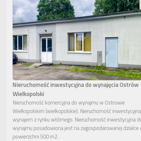
Nieruchomość inwestycyjna do wynajęcia Ostrów
Wielkopolski
Nieruchomość komercyjna do wynajmu w Ostrowie
Wielkopolskim (wielkopolskie). Nieruchomość inwestycyjna
wynajem z rynku wtórnego. Nieruchomość inwestycyjna d
wynajmu posadowiona jest na zagospodarowanej działce 
powierzchni 500 m2.