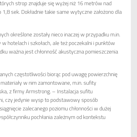
órych strop znajduje się wyżej niż 16 metrów nad
 1,8 sek. Dokładnie takie same wytyczne założono dla
h określone zostały nieco inaczej w przypadku m.in.
y w hotelach i szkołach, ale też poczekalni i punktów
padku ważna jest chłonność akustyczna pomieszczenia
odanych częstotliwości biorąc pod uwagę powierzchnię
 materiały w nim zamontowane, m.in. sufity
, z firmy Armstrong. – Instalacja sufitu
hni, czy jedynie wysp to podstawowy sposób
siągnięcie zalecanego poziomu chłonności w dużej
współczynniku pochłania zależnym od kontekstu