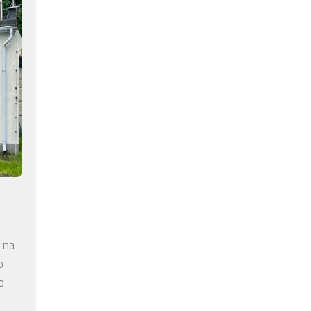
 na
o
o