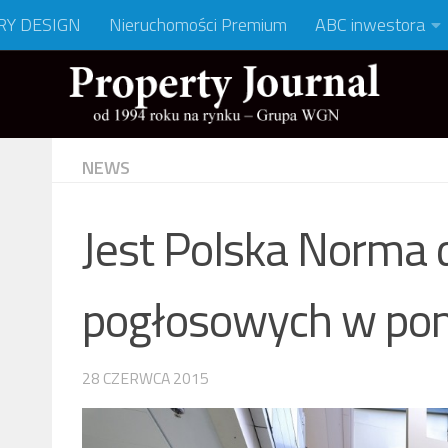
RY DESIGN
Nieruchomości Premium
ABC inwestora
NEWS
Jest Polska Norma
pogłosowych w pom
28 CZERWCA 2015