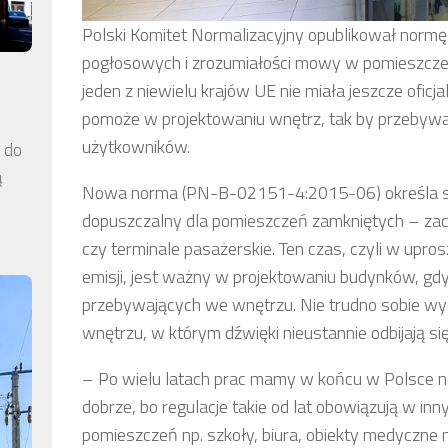
Polski Komitet Normalizacyjny opublikował norm
pogłosowych i zrozumiałości mowy w pomieszczenia
jeden z niewielu krajów UE nie miała jeszcze ofic
pomoże w projektowaniu wnętrz, tak by przebywan
użytkowników.
a do
ą
Nowa norma (PN-B-02151-4:2015-06) określa sz
dopuszczalny dla pomieszczeń zamkniętych – zacz
czy terminale pasażerskie. Ten czas, czyli w upro
emisji, jest ważny w projektowaniu budynków, gd
przebywających we wnętrzu. Nie trudno sobie wy
wnętrzu, w którym dźwięki nieustannie odbijają się
– Po wielu latach prac mamy w końcu w Polsce no
dobrze, bo regulacje takie od lat obowiązują w in
pomieszczeń np. szkoły, biura, obiekty medyczne