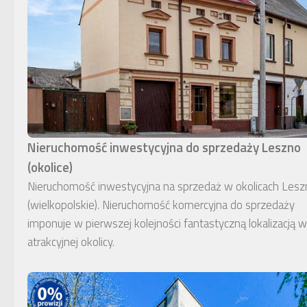
Nieruchomość inwestycyjna do sprzedaży Leszno
(okolice)
Nieruchomość inwestycyjna na sprzedaż w okolicach Lesz
(wielkopolskie). Nieruchomość komercyjna do sprzedaży
imponuje w pierwszej kolejności fantastyczną lokalizacją w
atrakcyjnej okolicy.