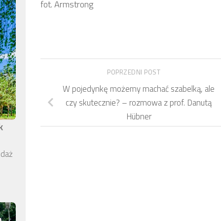
fot. Armstrong
POPRZEDNI POST
W pojedynkę możemy machać szabelką, ale
czy skutecznie? – rozmowa z prof. Danutą
Hübner
k
edaż