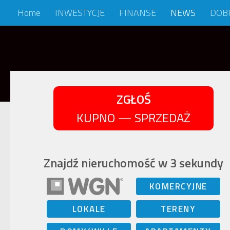
Home
INWESTYCJE
FINANSE
NEWS
DOB
Skip to content
ZGŁOŚ
KUPNO — SPRZEDAŻ
Znajdź nieruchomość w 3 sekundy
KOMERCYJNE
LOKALE
TERENY