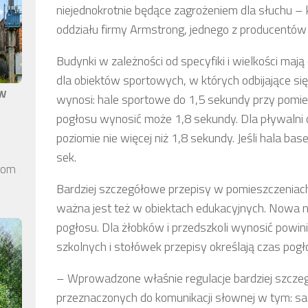
niejednokrotnie będące zagrożeniem dla słuchu – 
oddziału firmy Armstrong, jednego z producentó
Budynki w zależności od specyfiki i wielkości ma
dla obiektów sportowych, w których odbijające si
aw
wynosi: hale sportowe do 1,5 sekundy przy pomies
pogłosu wynosić może 1,8 sekundy. Dla pływalni o
poziomie nie więcej niż 1,8 sekundy. Jeśli hala 
sek.
elom
Bardziej szczegółowe przepisy w pomieszczenia
ważna jest też w obiektach edukacyjnych. Nowa 
pogłosu. Dla żłobków i przedszkoli wynosić powini
szkolnych i stołówek przepisy określają czas pogł
– Wprowadzone właśnie regulacje bardziej szcze
przeznaczonych do komunikacji słownej w tym: sa