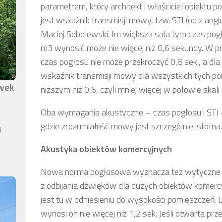
parametrem, który architekt i właściciel obiektu
jest wskaźnik transmisji mowy, tzw. STI (od z ang
Maciej Sobolewski. Im większa sala tym czas pog
m3 wynosić może nie więcej niż 0,6 sekundy. W 
czas pogłosu nie może przekroczyć 0,8 sek., a dl
wskaźnik transmisji mowy dla wszystkich tych p
awek
niższym niż 0,6, czyli mniej więcej w połowie skali
Oba wymagania akustyczne – czas pogłosu i STI 
gdzie zrozumiałość mowy jest szczególnie istotna.
ą
Akustyka obiektów komercyjnych
Nowa norma pogłosowa wyznacza też wytyczne 
z odbijania dźwięków dla dużych obiektów komercy
jest tu w odniesieniu do wysokości pomieszczeń. 
wynosi on nie więcej niż 1,2 sek. Jeśli otwarta 