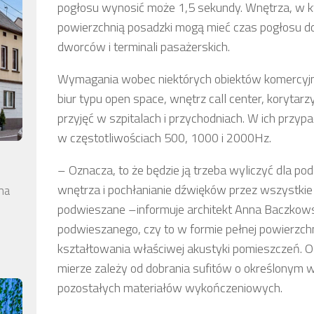
pogłosu wynosić może 1,5 sekundy. Wnętrza, w kt
powierzchnią posadzki mogą mieć czas pogłosu do
dworców i terminali pasażerskich.
Wymagania wobec niektórych obiektów komercyjnyc
biur typu open space, wnętrz call center, korytarz
przyjęć w szpitalach i przychodniach. W ich przy
w częstotliwościach 500, 1000 i 2000Hz.
– Oznacza, to że będzie ją trzeba wyliczyć dla p
wnętrza i pochłanianie dźwięków przez wszystkie
na
podwieszane –informuje architekt Anna Baczkowska
podwieszanego, czy to w formie pełnej powierzc
kształtowania właściwej akustyki pomieszczeń. O
mierze zależy od dobrania sufitów o określonym 
pozostałych materiałów wykończeniowych.