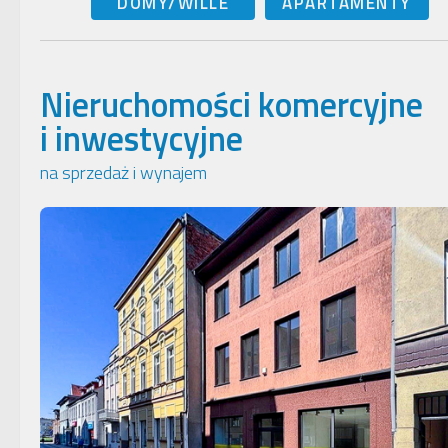
DOMY/WILLE
APARTAMENTY
Nieruchomości komercyjne
i inwestycyjne
na sprzedaż i wynajem