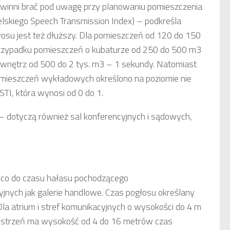
 powinni brać pod uwagę przy planowaniu pomieszczenia
ielskiego Speech Transmission Index) – podkreśla
łosu jest też dłuższy. Dla pomieszczeń od 120 do 150
przypadku pomieszczeń o kubaturze od 250 do 500 m3
a wnętrz od 500 do 2 tys. m3 – 1 sekundy. Natomiast
omieszczeń wykładowych określono na poziomie nie
 STI, która wynosi od 0 do 1.
– dotyczą również sal konferencyjnych i sądowych,
co do czasu hałasu pochodzącego
jnych jak galerie handlowe. Czas pogłosu określany
Dla atrium i stref komunikacyjnych o wysokości do 4 m
przestrzeń ma wysokość od 4 do 16 metrów czas