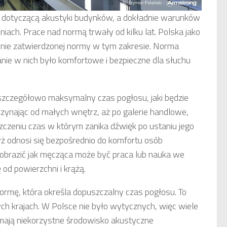
ę dotyczącą akustyki budynków, a dokładnie warunków
ch. Prace nad normą trwały od kilku lat. Polska jako
jalnie zatwierdzonej normy w tym zakresie. Norma
ie w nich było komfortowe i bezpieczne dla słuchu
czegółowo maksymalny czas pogłosu, jaki będzie
ynając od małych wnętrz, aż po galerie handlowe,
szczeniu czas w którym zanika dźwięk po ustaniu jego
yż odnosi się bezpośrednio do komfortu osób
obrazić jak męcząca może być praca lub nauka we
 od powierzchni i krążą.
rmę, która określa dopuszczalny czas pogłosu. To
nych krajach. W Polsce nie było wytycznych, więc wiele
 mają niekorzystne środowisko akustyczne