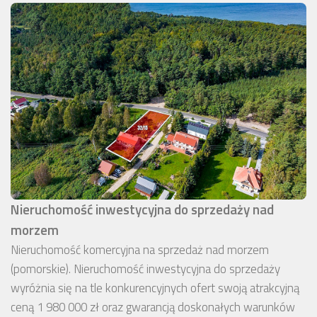
Nieruchomość inwestycyjna do sprzedaży nad
morzem
Nieruchomość komercyjna na sprzedaż nad morzem
(pomorskie). Nieruchomość inwestycyjna do sprzedaży
wyróżnia się na tle konkurencyjnych ofert swoją atrakcyjną
ceną 1 980 000 zł oraz gwarancją doskonałych warunków