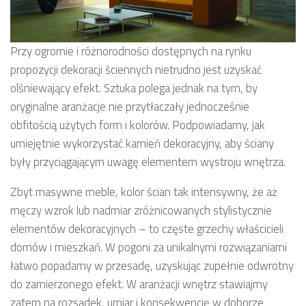
Przy ogromie i różnorodności dostępnych na rynku
propozycji dekoracji ściennych nietrudno jest uzyskać
olśniewający efekt. Sztuka polega jednak na tym, by
oryginalne aranżacje nie przytłaczały jednocześnie
obfitością użytych form i kolorów. Podpowiadamy, jak
umiejętnie wykorzystać kamień dekoracyjny, aby ściany
były przyciągającym uwagę elementem wystroju wnętrza.
Zbyt masywne meble, kolor ścian tak intensywny, że aż
męczy wzrok lub nadmiar zróżnicowanych stylistycznie
elementów dekoracyjnych – to częste grzechy właścicieli
domów i mieszkań. W pogoni za unikalnymi rozwiązaniami
łatwo popadamy w przesadę, uzyskując zupełnie odwrotny
do zamierzonego efekt. W aranżacji wnętrz stawiajmy
zatem na rozsądek, umiar i konsekwencję w doborze