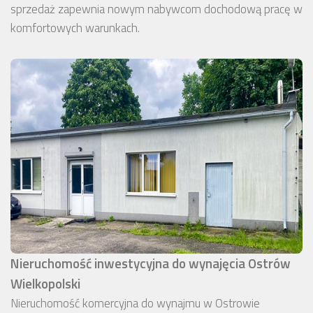
sprzedaż zapewnia nowym nabywcom dochodową pracę w
komfortowych warunkach.
Nieruchomość inwestycyjna do wynajęcia Ostrów
Wielkopolski
Nieruchomość komercyjna do wynajmu w Ostrowie