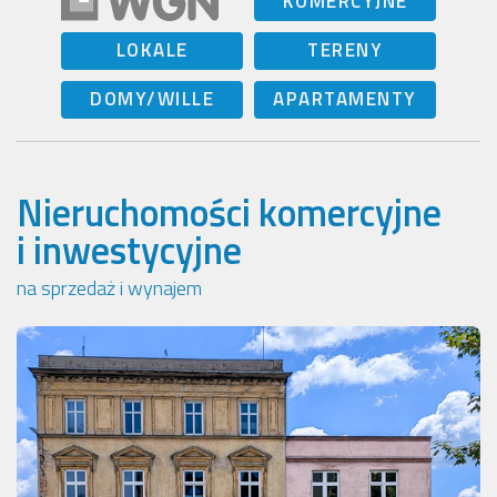
KOMERCYJNE
LOKALE
TERENY
DOMY/WILLE
APARTAMENTY
Nieruchomości komercyjne
i inwestycyjne
na sprzedaż i wynajem