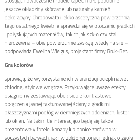
stosując nowoczesne modele tapet, mało popularne
jeszcze okładziny skórzane lub naturalny kamień
dekoracyjny. Chropowata i lekko ascetyczna powierzchnia
tego ostatniego świetnie sprawdzi się w otoczeniu gładkich
i połyskujących materiałów, takich jak szkło czy stal
nierdzewna – obie powierzchnie zyskają wtedy na sile –
podpowiada Ewelina Wielgus, projektant firmy Bruk-Bet.
Gra kolorów
sprawiają, że wykorzystanie ich w aranżacji ociepli nawet
chłodne, stylowe wnętrze. Przykuwające uwagę efekty
osiągniemy zestawiając obok siebie kontrastowe
połączenia jasnej fakturowanej ściany z gładkimi
płaszczyznami podłóg w ciemniejszych odcieniach, luster
lub okien. Na takim tle interesująco będą się także
prezentowały fotele, kanapy lub donice zarówno w
soczystych barwach, jak i w zbliżonej tonacji jednak o zgoła