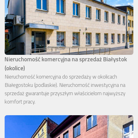
Nieruchomość komercyjna na sprzedaż Białystok
(okolice)
Nieruchomość komercyjna do sprzedaży w okolicach
Białegostoku (podlaskie). Nieruchomość inwestycyjna na
sprzedaż gwarantuje przyszłym właścicielom najwyższy
komfort pracy.