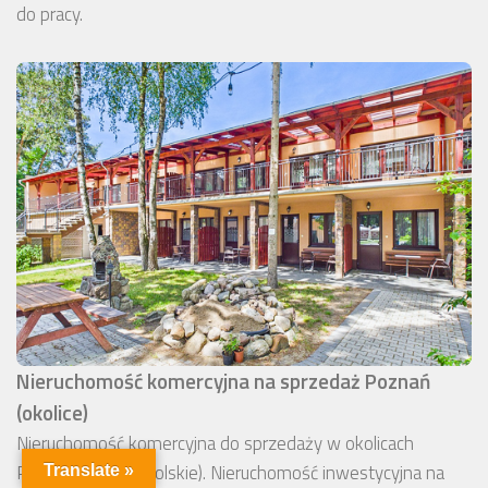
do pracy.
Nieruchomość komercyjna na sprzedaż Poznań
(okolice)
Nieruchomość komercyjna do sprzedaży w okolicach
Poznania (wielkopolskie). Nieruchomość inwestycyjna na
Translate »