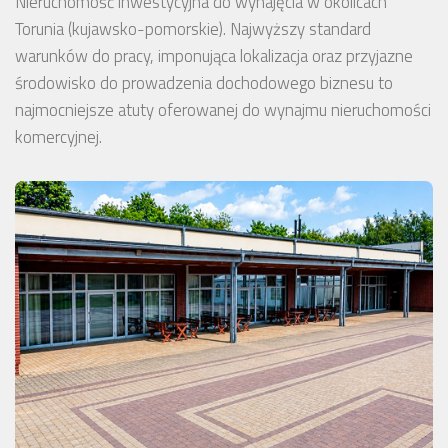
Nieruchomość inwestycyjna do wynajęcia w okolicach
Torunia (kujawsko-pomorskie). Najwyższy standard
warunków do pracy, imponująca lokalizacja oraz przyjazne
środowisko do prowadzenia dochodowego biznesu to
najmocniejsze atuty oferowanej do wynajmu nieruchomości
komercyjnej.