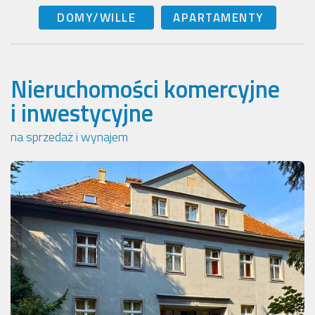
DOMY/WILLE
APARTAMENTY
Nieruchomości komercyjne
i inwestycyjne
na sprzedaż i wynajem