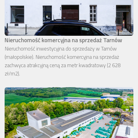
Nieruchomość komercyjna na sprzedaż Tarnów
Nieruchomość inwestycyjna do sprzedaży w Tarnów
(małopolskie). Nieruchomość komercyjna na sprzedaż
zachwyca atrakcyjną ceną za metr kwadratowy (2 628
zł/m2).