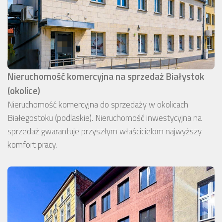
Nieruchomość komercyjna na sprzedaż Białystok
(okolice)
Nieruchomość komercyjna do sprzedaży w okolicach
Białegostoku (podlaskie). Nieruchomość inwestycyjna na
sprzedaż gwarantuje przyszłym właścicielom najwyższy
komfort pracy.