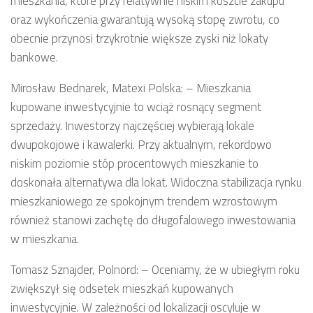
mieszkania, które przy relatywnie niskim koszcie zakupu
oraz wykończenia gwarantują wysoką stopę zwrotu, co
obecnie przynosi trzykrotnie większe zyski niż lokaty
bankowe.
Mirosław Bednarek, Matexi Polska: – Mieszkania
kupowane inwestycyjnie to wciąż rosnący segment
sprzedaży. Inwestorzy najczęściej wybierają lokale
dwupokojowe i kawalerki. Przy aktualnym, rekordowo
niskim poziomie stóp procentowych mieszkanie to
doskonała alternatywa dla lokat. Widoczna stabilizacja rynku
mieszkaniowego ze spokojnym trendem wzrostowym
również stanowi zachętę do długofalowego inwestowania
w mieszkania.
Tomasz Sznajder, Polnord: – Oceniamy, że w ubiegłym roku
zwiększył się odsetek mieszkań kupowanych
inwestycyjnie. W zależności od lokalizacji oscyluje w