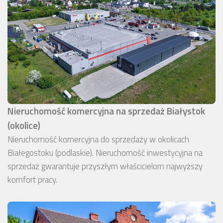
Nieruchomość komercyjna na sprzedaż Białystok
(okolice)
Nieruchomość komercyjna do sprzedaży w okolicach
Białegostoku (podlaskie). Nieruchomość inwestycyjna na
sprzedaż gwarantuje przyszłym właścicielom najwyższy
komfort pracy.