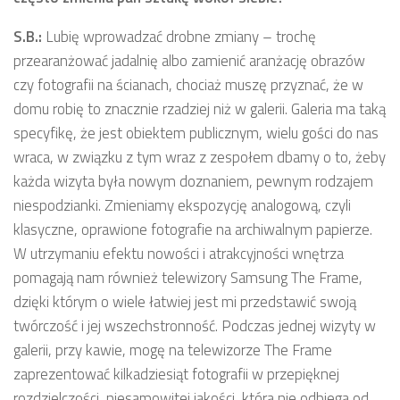
S.B.:
Lubię wprowadzać drobne zmiany – trochę
przearanżować jadalnię albo zamienić aranżację obrazów
czy fotografii na ścianach, chociaż muszę przyznać, że w
domu robię to znacznie rzadziej niż w galerii. Galeria ma taką
specyfikę, że jest obiektem publicznym, wielu gości do nas
wraca, w związku z tym wraz z zespołem dbamy o to, żeby
każda wizyta była nowym doznaniem, pewnym rodzajem
niespodzianki. Zmieniamy ekspozycję analogową, czyli
klasyczne, oprawione fotografie na archiwalnym papierze.
W utrzymaniu efektu nowości i atrakcyjności wnętrza
pomagają nam również telewizory Samsung The Frame,
dzięki którym o wiele łatwiej jest mi przedstawić swoją
twórczość i jej wszechstronność. Podczas jednej wizyty w
galerii, przy kawie, mogę na telewizorze The Frame
zaprezentować kilkadziesiąt fotografii w przepięknej
rozdzielczości, niesamowitej jakości, która nie odbiega od