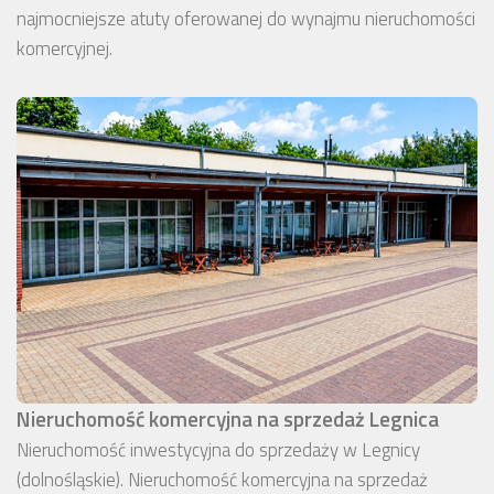
najmocniejsze atuty oferowanej do wynajmu nieruchomości
komercyjnej.
Nieruchomość komercyjna na sprzedaż Legnica
Nieruchomość inwestycyjna do sprzedaży w Legnicy
(dolnośląskie). Nieruchomość komercyjna na sprzedaż