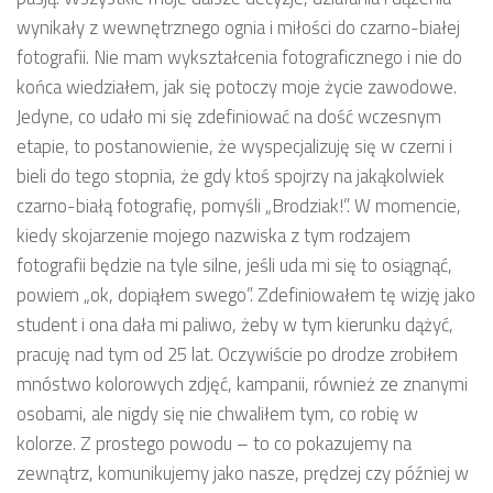
wynikały z wewnętrznego ognia i miłości do czarno-białej
fotografii. Nie mam wykształcenia fotograficznego i nie do
końca wiedziałem, jak się potoczy moje życie zawodowe.
Jedyne, co udało mi się zdefiniować na dość wczesnym
etapie, to postanowienie, że wyspecjalizuję się w czerni i
bieli do tego stopnia, że gdy ktoś spojrzy na jakąkolwiek
czarno-białą fotografię, pomyśli „Brodziak!”. W momencie,
kiedy skojarzenie mojego nazwiska z tym rodzajem
fotografii będzie na tyle silne, jeśli uda mi się to osiągnąć,
powiem „ok, dopiąłem swego”. Zdefiniowałem tę wizję jako
student i ona dała mi paliwo, żeby w tym kierunku dążyć,
pracuję nad tym od 25 lat. Oczywiście po drodze zrobiłem
mnóstwo kolorowych zdjęć, kampanii, również ze znanymi
osobami, ale nigdy się nie chwaliłem tym, co robię w
kolorze. Z prostego powodu – to co pokazujemy na
zewnątrz, komunikujemy jako nasze, prędzej czy później w