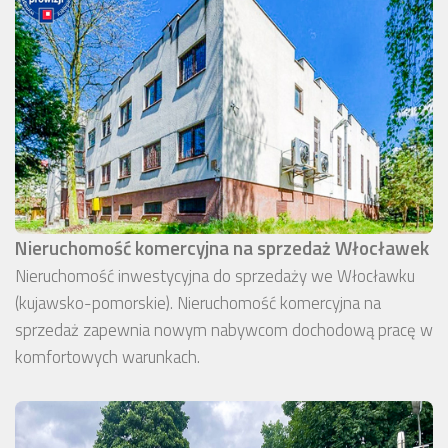
Nieruchomość komercyjna na sprzedaż Włocławek
Nieruchomość inwestycyjna do sprzedaży we Włocławku
(kujawsko-pomorskie). Nieruchomość komercyjna na
sprzedaż zapewnia nowym nabywcom dochodową pracę w
komfortowych warunkach.