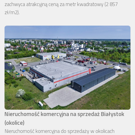
zachwyca atrakcyjną ceną za metr kwadratowy (2 857
zł/m2).
Nieruchomość komercyjna na sprzedaż Białystok
(okolice)
Nieruchomość komercyjna do sprzedaży w okolicach