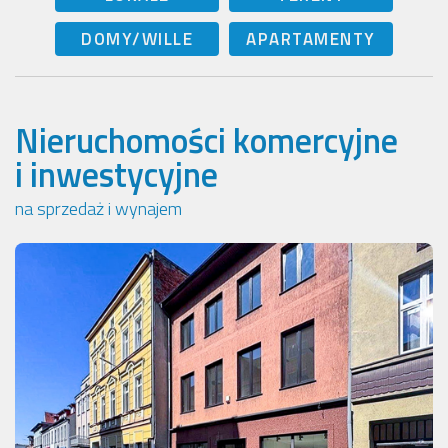
DOMY/WILLE
APARTAMENTY
Nieruchomości komercyjne
i inwestycyjne
na sprzedaż i wynajem