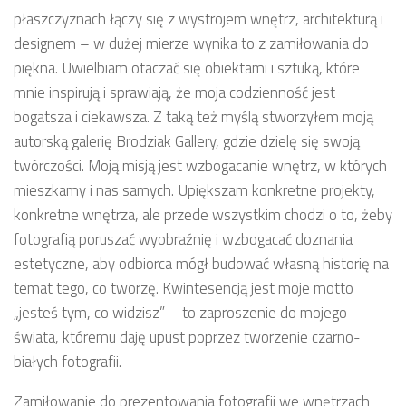
płaszczyznach łączy się z wystrojem wnętrz, architekturą i
designem – w dużej mierze wynika to z zamiłowania do
piękna. Uwielbiam otaczać się obiektami i sztuką, które
mnie inspirują i sprawiają, że moja codzienność jest
bogatsza i ciekawsza. Z taką też myślą stworzyłem moją
autorską galerię Brodziak Gallery, gdzie dzielę się swoją
twórczości. Moją misją jest wzbogacanie wnętrz, w których
mieszkamy i nas samych. Upiększam konkretne projekty,
konkretne wnętrza, ale przede wszystkim chodzi o to, żeby
fotografią poruszać wyobraźnię i wzbogacać doznania
estetyczne, aby odbiorca mógł budować własną historię na
temat tego, co tworzę. Kwintesencją jest moje motto
„jesteś tym, co widzisz” – to zaproszenie do mojego
świata, któremu daję upust poprzez tworzenie czarno-
białych fotografii.
Zamiłowanie do prezentowania fotografii we wnętrzach