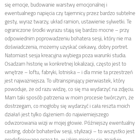
się emocje, budowanie warstwy emocjonalnej i
ewentualnego napięcia czy tajemnicy przez bardzo subtelne
gesty, wyraz twarzy, układ ramion, ustawienie sylwetki. Te
ograniczone środki wyrazu stają się bardzo mocne – przy
odpowiednim poprowadzeniu bohatera sesji, który nie ma
doświadczenia, możemy uzyskać ciekawy, dobry portret.
Natomiast sesja kreacyjna wybiega poza warunki studia.
Osadzam historię w konkretnej lokalizacji, często jest to
wnętrze – loftu, fabryki, lotniska – i dla mnie ta przestrzeń
jest najważniejsza. To ultrainspirujący pierwiastek, który
powoduje, że od razu widzę, co się ma wydarzyć na zdjęciu.
Mam taki sposób patrzenia w moim procesie twórczym, że
dostrzegam, co mogłoby się wydarzyć i cała reszta moich
działań jest tylko dążeniem do najwierniejszego
odwzorowania wizji w mojej głowie. Późniejszy ewentualny
casting, dobór bohaterów sesji, stylizacji – to wszystko jest
predefiniowane przez to, w jakim miejscu się znajduję.