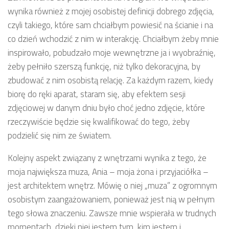
wynika również z mojej osobistej definicji dobrego zdjęcia,
czyli takiego, które sam chciałbym powiesić na ścianie i na
co dzień wchodzić z nim w interakcję. Chciałbym żeby mnie
inspirowało, pobudzało moje wewnętrzne ja i wyobraźnię,
żeby pełniło szerszą funkcję, niż tylko dekoracyjna, by
zbudować z nim osobistą relację. Za każdym razem, kiedy
biorę do ręki aparat, staram się, aby efektem sesji
zdjęciowej w danym dniu było choć jedno zdjęcie, które
rzeczywiście będzie się kwalifikować do tego, żeby
podzielić się nim ze światem.
Kolejny aspekt związany z wnętrzami wynika z tego, że
moja największa muza, Ania – moja żona i przyjaciółka –
jest architektem wnętrz. Mówię o niej „muza” z ogromnym
osobistym zaangażowaniem, ponieważ jest nią w pełnym
tego słowa znaczeniu. Zawsze mnie wspierała w trudnych
momentach, dzięki niej jestem tym, kim jestem i