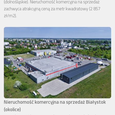
(dolnośląskie). Nieruchomość komercyjna na sprzedaż
zachwyca atrakcyjną ceną za metr kwadratowy (2 857
zł/m2).
Nieruchomość komercyjna na sprzedaż Białystok
(okolice)