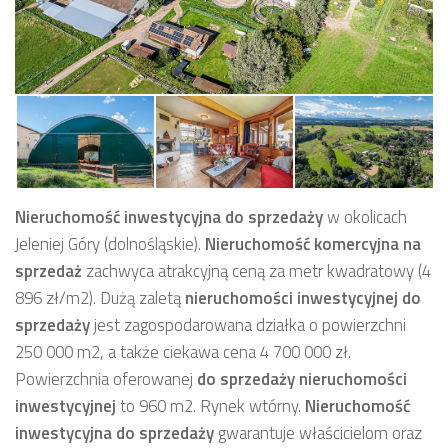
Nieruchomość inwestycyjna
do sprzedaży
w okolicach
Jeleniej Góry (dolnośląskie).
Nieruchomość komercyjna
na
sprzedaż
zachwyca atrakcyjną ceną za metr kwadratowy (4
896 zł/m2).
Dużą zaletą
nieruchomości inwestycyjnej
do
sprzedaży
jest zagospodarowana działka o powierzchni
250 000 m2, a także ciekawa cena 4 700 000 zł.
Powierzchnia oferowanej
do sprzedaży
nieruchomości
inwestycyjnej
to 960 m2. Rynek wtórny.
Nieruchomość
inwestycyjna
do sprzedaży
gwarantuje właścicielom oraz