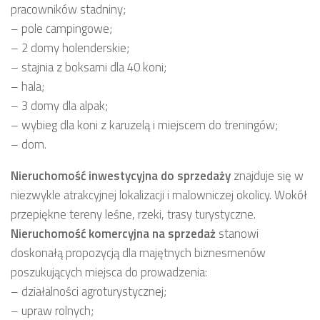
pracowników stadniny;
– pole campingowe;
– 2 domy holenderskie;
– stajnia z boksami dla 40 koni;
– hala;
– 3 domy dla alpak;
– wybieg dla koni z karuzelą i miejscem do treningów;
– dom.
Nieruchomość inwestycyjna
do sprzedaży
znajduje się w
niezwykle atrakcyjnej lokalizacji i malowniczej okolicy. Wokół
przepiękne tereny leśne, rzeki, trasy turystyczne.
Nieruchomość komercyjna
na sprzedaż
stanowi
doskonałą propozycją dla majętnych biznesmenów
poszukujących miejsca do prowadzenia:
– działalności agroturystycznej;
– upraw rolnych;