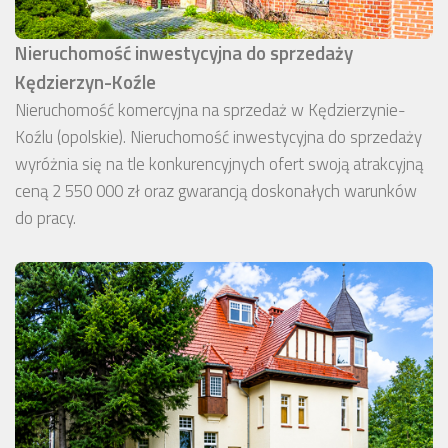
Nieruchomość inwestycyjna do sprzedaży
Kędzierzyn-Koźle
Nieruchomość komercyjna na sprzedaż w Kędzierzynie-
Koźlu (opolskie). Nieruchomość inwestycyjna do sprzedaży
wyróżnia się na tle konkurencyjnych ofert swoją atrakcyjną
ceną 2 550 000 zł oraz gwarancją doskonałych warunków
do pracy.