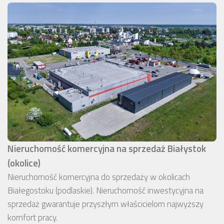
Nieruchomość komercyjna na sprzedaż Białystok
(okolice)
Nieruchomość komercyjna do sprzedaży w okolicach
Białegostoku (podlaskie). Nieruchomość inwestycyjna na
sprzedaż gwarantuje przyszłym właścicielom najwyższy
komfort pracy.