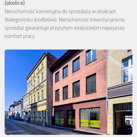
(okolice)
Nieruchomość komercyjna do sprzedaży w okolicach
Białegostoku (podlaskie). Nieruchomość inwestycyjna na
sprzedaż gwarantuje przyszłym właścicielom najwyższy
komfort pracy.