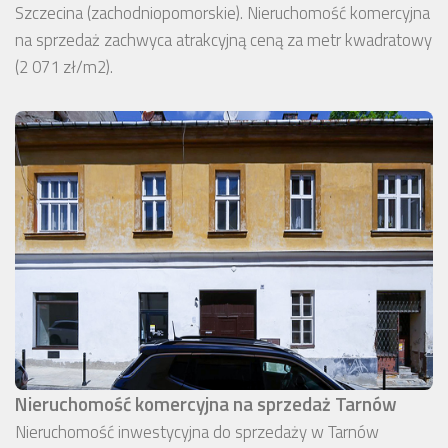
Szczecina (zachodniopomorskie). Nieruchomość komercyjna
na sprzedaż zachwyca atrakcyjną ceną za metr kwadratowy
(2 071 zł/m2).
Nieruchomość komercyjna na sprzedaż Tarnów
Nieruchomość inwestycyjna do sprzedaży w Tarnów