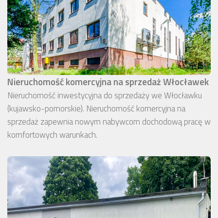
Nieruchomość komercyjna na sprzedaż Włocławek
Nieruchomość inwestycyjna do sprzedaży we Włocławku
(kujawsko-pomorskie). Nieruchomość komercyjna na
sprzedaż zapewnia nowym nabywcom dochodową pracę w
komfortowych warunkach.