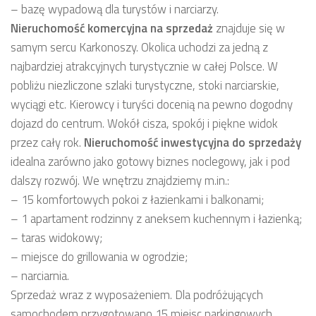
– bazę wypadową dla turystów i narciarzy.
Nieruchomość komercyjna
na sprzedaż
znajduje się w
samym sercu Karkonoszy. Okolica uchodzi za jedną z
najbardziej atrakcyjnych turystycznie w całej Polsce. W
pobliżu niezliczone szlaki turystyczne, stoki narciarskie,
wyciągi etc. Kierowcy i turyści docenią na pewno dogodny
dojazd do centrum. Wokół cisza, spokój i piękne widok
przez cały rok.
Nieruchomość inwestycyjna
do sprzedaży
idealna zarówno jako gotowy biznes noclegowy, jak i pod
dalszy rozwój. We wnętrzu znajdziemy m.in.:
– 15 komfortowych pokoi z łazienkami i balkonami;
– 1 apartament rodzinny z aneksem kuchennym i łazienką;
– taras widokowy;
– miejsce do grillowania w ogrodzie;
– narciarnia.
Sprzedaż wraz z wyposażeniem. Dla podróżujących
samochodem przygotowano 15 miejsc parkingowych.