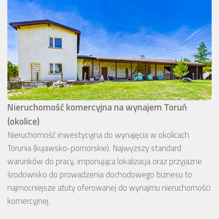
Nieruchomość komercyjna na wynajem Toruń
(okolice)
Nieruchomość inwestycyjna do wynajęcia w okolicach
Torunia (kujawsko-pomorskie). Najwyższy standard
warunków do pracy, imponująca lokalizacja oraz przyjazne
środowisko do prowadzenia dochodowego biznesu to
najmocniejsze atuty oferowanej do wynajmu nieruchomości
komercyjnej.