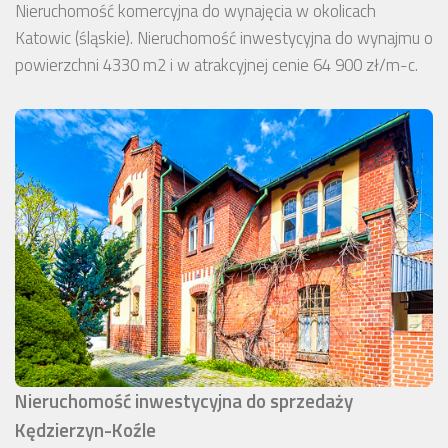
Nieruchomość komercyjna do wynajęcia w okolicach
Katowic (śląskie). Nieruchomość inwestycyjna do wynajmu o
powierzchni 4330 m2 i w atrakcyjnej cenie 64 900 zł/m-c.
Nieruchomość inwestycyjna do sprzedaży
Kędzierzyn-Koźle