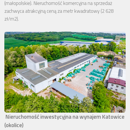
(małopolskie). Nieruchomość komercyjna na sprzedaż
zachwyca atrakcyjną ceną za metr kwadratowy (2 628
zł/m2).
Nieruchomość inwestycyjna na wynajem Katowice
(okolice)