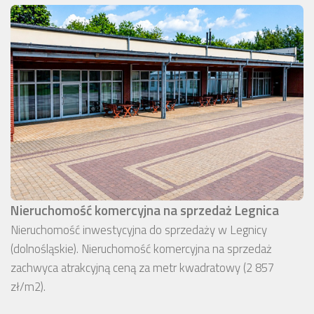
Nieruchomość komercyjna na sprzedaż Legnica
Nieruchomość inwestycyjna do sprzedaży w Legnicy
(dolnośląskie). Nieruchomość komercyjna na sprzedaż
zachwyca atrakcyjną ceną za metr kwadratowy (2 857
zł/m2).