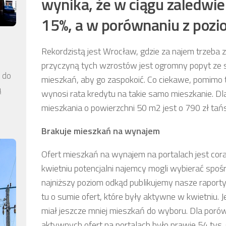
wynika, że w ciągu zaledwie
15%, a w porównaniu z pozi
Rekordzistą jest Wrocław, gdzie za najem trzeba z
przyczyną tych wzrostów jest ogromny popyt ze 
a do
mieszkań, aby go zaspokoić. Co ciekawe, pomimo 
ą
wynosi rata kredytu na takie samo mieszkanie. 
mieszkania o powierzchni 50 m2 jest o 790 zł tańs
Brakuje mieszkań na wynajem
Ofert mieszkań na wynajem na portalach jest cor
kwietniu potencjalni najemcy mogli wybierać spośró
najniższy poziom odkąd publikujemy nasze raporty
tu o sumie ofert, które były aktywne w kwietniu. Je
miał jeszcze mniej mieszkań do wyboru. Dla porów
aktywnych ofert na portalach było prawie 54 tys.