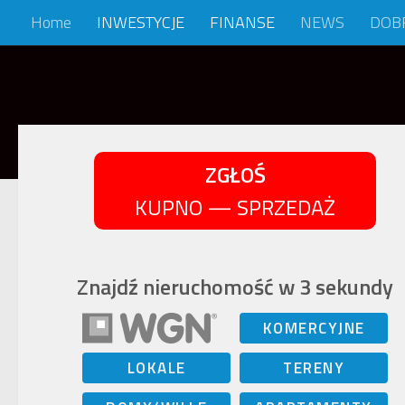
Home
INWESTYCJE
FINANSE
NEWS
DOB
Skip to content
ZGŁOŚ
KUPNO — SPRZEDAŻ
Znajdź nieruchomość w 3 sekundy
KOMERCYJNE
LOKALE
TERENY