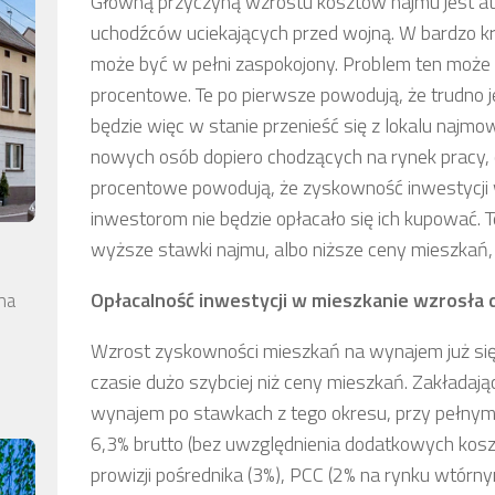
Główną przyczyną wzrostu kosztów najmu jest ata
uchodźców uciekających przed wojną. W bardzo kró
może być w pełni zaspokojony. Problem ten może 
procentowe. Te po pierwsze powodują, że trudno j
będzie więc w stanie przenieść się z lokalu najmo
nowych osób dopiero chodzących na rynek pracy
procentowe powodują, że zyskowność inwestycji
inwestorom nie będzie opłacało się ich kupować.
wyższe stawki najmu, albo niższe ceny mieszkań, a
Opłacalność inwestycji w mieszkanie wzrosła 
na
Wzrost zyskowności mieszkań na wynajem już się
czasie dużo szybciej niż ceny mieszkań. Zakładaj
wynajem po stawkach z tego okresu, przy pełnym 
6,3% brutto (bez uwzględnienia dodatkowych kosz
prowizji pośrednika (3%), PCC (2% na rynku wtórny