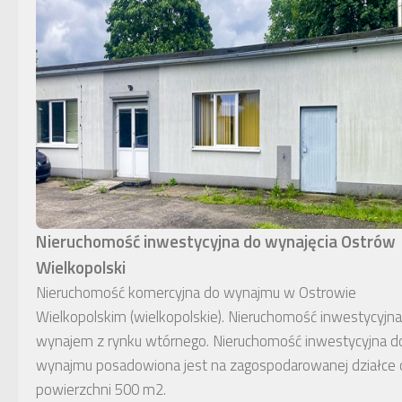
Nieruchomość inwestycyjna do wynajęcia Ostrów
Wielkopolski
Nieruchomość komercyjna do wynajmu w Ostrowie
Wielkopolskim (wielkopolskie). Nieruchomość inwestycyjna
wynajem z rynku wtórnego. Nieruchomość inwestycyjna d
wynajmu posadowiona jest na zagospodarowanej działce 
powierzchni 500 m2.