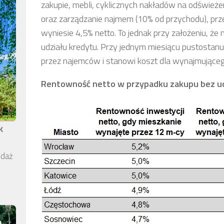
zakupie, mebli, cyklicznych nakładów na odświeże
oraz zarządzanie najmem (10% od przychodu), p
wyniesie 4,5% netto. To jednak przy założeniu, że
udziału kredytu. Przy jednym miesiącu pustostanu,
przez najemców i stanowi koszt dla wynajmująceg
Rentowność netto w przypadku zakupu bez ud
k
edaż