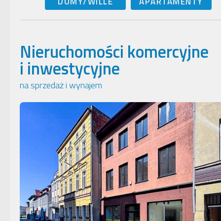
DOMY/WILLE
APARTAMENTY
Nieruchomości komercyjne
i inwestycyjne
na sprzedaż i wynajem