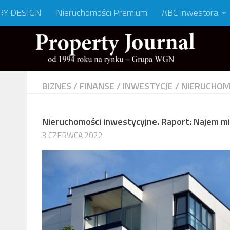
RY DESIGN
Nieruchomości Premium
ABC inwestora
BIZNES
/
FINANSE
/
INWESTYCJE
/
NIERUCHOM
Nieruchomości inwestycyjne. Raport: Najem m
3 CZERWCA 2022