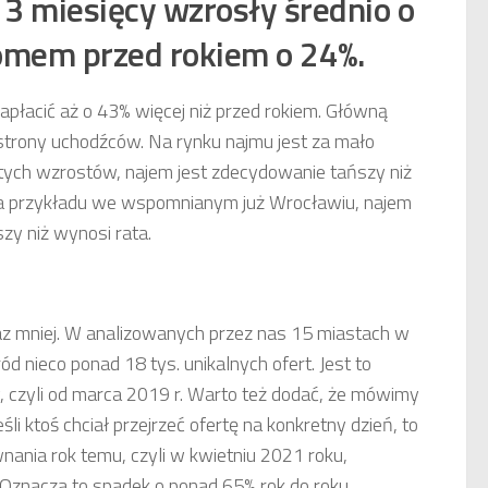
 3 miesięcy wzrosły średnio o
omem przed rokiem o 24%.
apłacić aż o 43% więcej niż przed rokiem. Główną
strony uchodźców. Na rynku najmu jest za mało
tych wzrostów, najem jest zdecydowanie tańszy niż
Dla przykładu we wspomnianym już Wrocławiu, najem
zy niż wynosi rata.
az mniej. W analizowanych przez nas 15 miastach w
d nieco ponad 18 tys. unikalnych ofert. Jest to
, czyli od marca 2019 r. Warto też dodać, że mówimy
śli ktoś chciał przejrzeć ofertę na konkretny dzień, to
nania rok temu, czyli w kwietniu 2021 roku,
 Oznacza to spadek o ponad 65% rok do roku.