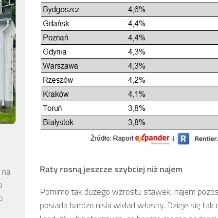
Raty rosną jeszcze szybciej niż najem
 na
o
Pomimo tak dużego wzrostu stawek, najem pozostaj
o
posiada bardzo niski wkład własny. Dzieje się tak