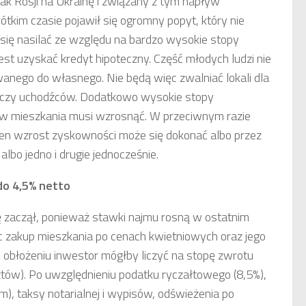
k Rosji na Ukrainę i związany z tym napływ
tkim czasie pojawił się ogromny popyt, który nie
się nasilać ze względu na bardzo wysokie stopy
est uzyskać kredyt hipoteczny. Część młodych ludzi nie
wanego do własnego. Nie będą więc zwalniać lokali dla
, czy uchodźców. Dodatkowo wysokie stopy
 w mieszkania musi wzrosnąć. W przeciwnym razie
 Ten wzrost zyskowności może się dokonać albo przez
lbo jedno i drugie jednocześnie.
do 4,5% netto
 zaczął, ponieważ stawki najmu rosną w ostatnim
ąc zakup mieszkania po cenach kwietniowych oraz jego
obłożeniu inwestor mógłby liczyć na stopę zwrotu
tów). Po uwzględnieniu podatku ryczałtowego (8,5%),
m), taksy notarialnej i wypisów, odświeżenia po