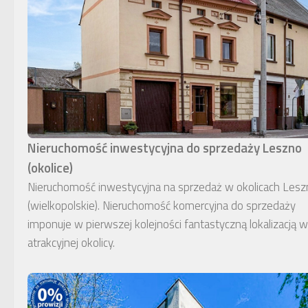
Nieruchomość inwestycyjna do sprzedaży Leszno
(okolice)
Nieruchomość inwestycyjna na sprzedaż w okolicach Lesz
(wielkopolskie). Nieruchomość komercyjna do sprzedaży
imponuje w pierwszej kolejności fantastyczną lokalizacją w
atrakcyjnej okolicy.