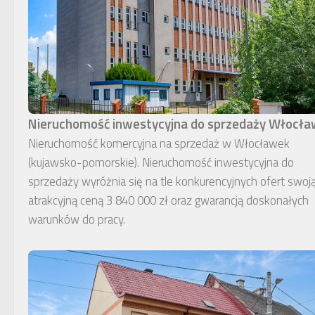
Nieruchomość inwestycyjna do sprzedaży Włocł
Nieruchomość komercyjna na sprzedaż w Włocławek
(kujawsko-pomorskie). Nieruchomość inwestycyjna do
sprzedaży wyróżnia się na tle konkurencyjnych ofert swoj
atrakcyjną ceną 3 840 000 zł oraz gwarancją doskonałych
warunków do pracy.