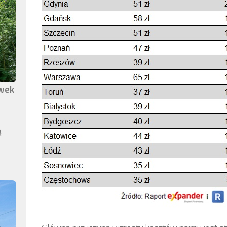
awek
ą