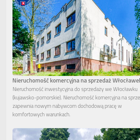
Nieruchomość komercyjna na sprzedaż Włocławe
Nieruchomość inwestycyjna do sprzedaży we Włocławku
(kujawsko-pomorskie). Nieruchomość komercyjna na sprz
zapewnia nowym nabywcom dochodową pracę w
komfortowych warunkach.