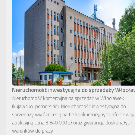
Nieruchomość inwestycyjna do sprzedaży Włocł
Nieruchomość komercyjna na sprzedaż w Włocławek
(kujawsko-pomorskie). Nieruchomość inwestycyjna do
sprzedaży wyróżnia się na tle konkurencyjnych ofert swoj
atrakcyjną ceną 3 840 000 zł oraz gwarancją doskonałych
warunków do pracy.