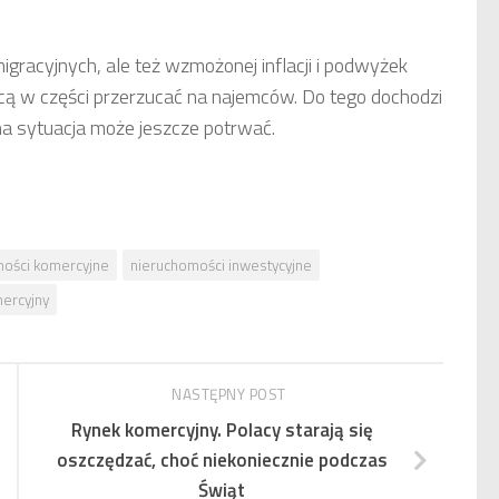
gracyjnych, ale też wzmożonej inflacji i podwyżek
hcą w części przerzucać na najemców. Do tego dochodzi
na sytuacja może jeszcze potrwać.
mości komercyjne
nieruchomości inwestycyjne
ercyjny
NASTĘPNY POST
Rynek komercyjny. Polacy starają się
oszczędzać, choć niekoniecznie podczas
Świąt