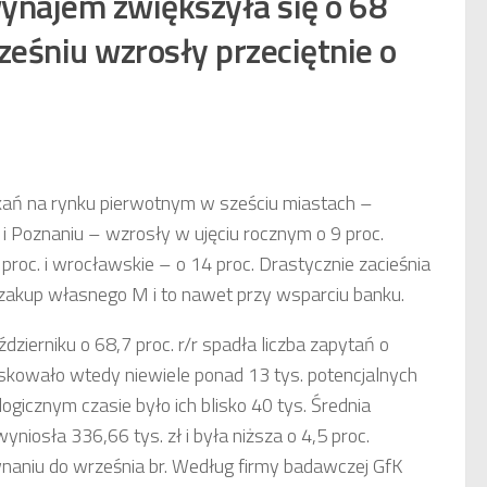
wynajem zwiększyła się o 68
ześniu wzrosły przeciętnie o
kań na rynku pierwotnym w sześciu miastach –
i Poznaniu – wzrosły w ujęciu rocznym o 9 proc.
 proc. i wrocławskie – o 14 proc. Drastycznie zacieśnia
 zakup własnego M i to nawet przy wsparciu banku.
zierniku o 68,7 proc. r/r spadła liczba zapytań o
skowało wtedy niewiele ponad 13 tys. potencjalnych
gicznym czasie było ich blisko 40 tys. Średnia
iosła 336,66 tys. zł i była niższa o 4,5 proc.
równaniu do września br. Według firmy badawczej GfK