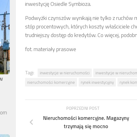
inwestycję Osiedle Symbioza.
Podwyżki czynszów wynikają nie tylko z ruchów mi
stóp procentowych, których koszty właściciele c
trudniejszy dostęp do kredytów. Co więcej, podob
fot. materiały prasowe
Tagi:
inwestycje w nieruchomości
inwestycje w nierucho
aw
nieruchomości komercyjne
rynek inwestycyjny
rynek kom
POPRZEDNI POST
elom
Nieruchomości komercyjne. Magazyny
trzymają się mocno