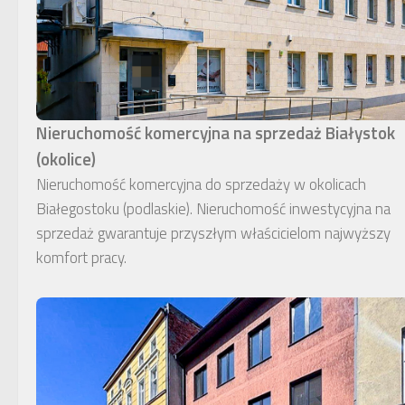
Nieruchomość komercyjna na sprzedaż Białystok
(okolice)
Nieruchomość komercyjna do sprzedaży w okolicach
Białegostoku (podlaskie). Nieruchomość inwestycyjna na
sprzedaż gwarantuje przyszłym właścicielom najwyższy
komfort pracy.