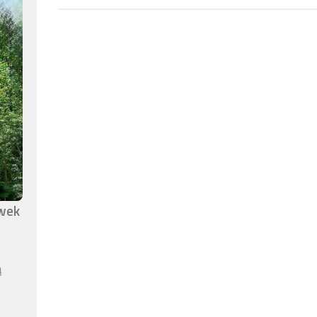
awek
ą