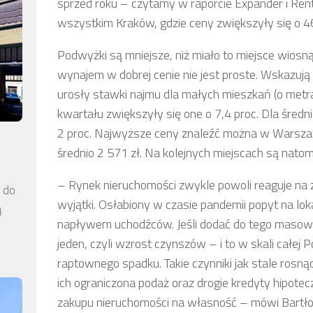
sprzed roku – czytamy w raporcie Expander i Renti
wszystkim Kraków, gdzie ceny zwiększyły się o 46
Podwyżki są mniejsze, niż miało to miejsce wiosną 
wynajem w dobrej cenie nie jest proste. Wskazują n
urosły stawki najmu dla małych mieszkań (o metr
kwartału zwiększyły się one o 7,4 proc. Dla średni
2 proc. Najwyższe ceny znaleźć można w Warszaw
średnio 2 571 zł. Na kolejnych miejscach są natom
– Rynek nieruchomości zwykle powoli reaguje na z
a do
wyjątki. Osłabiony w czasie pandemii popyt na lok
ą
napływem uchodźców. Jeśli dodać do tego masowy
jeden, czyli wzrost czynszów – i to w skali całej P
raptownego spadku. Takie czynniki jak stale rosn
ich ograniczona podaż oraz drogie kredyty hipot
zakupu nieruchomości na własność – mówi Bartłomi