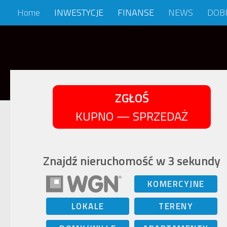
Home
INWESTYCJE
FINANSE
NEWS
DOB
Skip to content
ZGŁOŚ
KUPNO — SPRZEDAŻ
Znajdź nieruchomość w 3 sekundy
KOMERCYJNE
LOKALE
TERENY