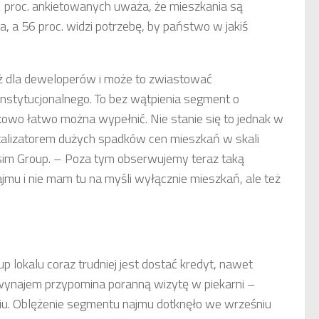
2 proc. ankietowanych uważa, że mieszkania są
, a 56 proc. widzi potrzebę, by państwo w jakiś
eż dla deweloperów i może to zwiastować
instytucjonalnego. To bez wątpienia segment o
kowo łatwo można wypełnić. Nie stanie się to jednak w
 katalizatorem dużych spadków cen mieszkań w skali
esim Group. – Poza tym obserwujemy teraz taką
jmu i nie mam tu na myśli wyłącznie mieszkań, ale też
up lokalu coraz trudniej jest dostać kredyt, nawet
wynajem przypomina poranną wizytę w piekarni –
pniu. Oblężenie segmentu najmu dotknęło we wrześniu