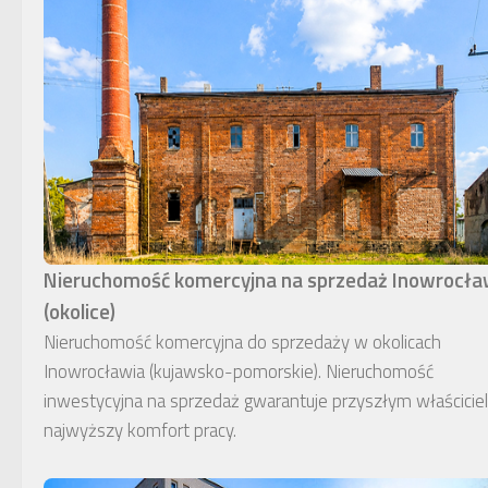
Nieruchomość komercyjna na sprzedaż Inowrocł
(okolice)
Nieruchomość komercyjna do sprzedaży w okolicach
Inowrocławia (kujawsko-pomorskie). Nieruchomość
inwestycyjna na sprzedaż gwarantuje przyszłym właścici
najwyższy komfort pracy.