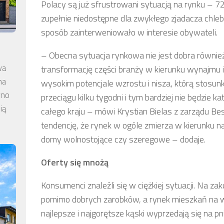
Polacy są już sfrustrowani sytuacją na rynku – 7
zupełnie niedostępne dla zwykłego zjadacza chleba
sposób zainterweniowało w interesie obywateli.
– Obecna sytuacja rynkowa nie jest dobra równi
wa
transformację części branży w kierunku wynajmu 
na
wysokim potencjale wzrostu i nisza, którą stosun
wno
przeciągu kilku tygodni i tym bardziej nie będzie
ią
całego kraju – mówi Krystian Bielas z zarządu B
tendencję, że rynek w ogóle zmierza w kierunku na
domy wolnostojące czy szeregowe – dodaje.
Oferty się mnożą
Konsumenci znaleźli się w ciężkiej sytuacji. Na zak
pomimo dobrych zarobków, a rynek mieszkań na 
najlepsze i najgorętsze kąski wyprzedają się na 