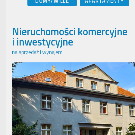
DOMY/WILLE
APARTAMENTY
Nieruchomości komercyjne
i inwestycyjne
na sprzedaż i wynajem