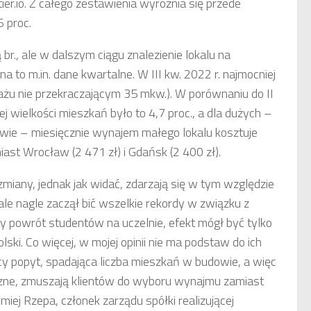
er.io. Z całego zestawienia wyróżnia się przede
 proc.
br., ale w dalszym ciągu znalezienie lokalu na
a to m.in. dane kwartalne. W III kw. 2022 r. najmocniej
ażu nie przekraczającym 35 mkw.). W porównaniu do II
ej wielkości mieszkań było to 4,7 proc., a dla dużych –
ie – miesięcznie wynajem małego lokalu kosztuje
iast Wrocław (2 471 zł) i Gdańsk (2 400 zł).
miany, jednak jak widać, zdarzają się w tym względzie
ale nagle zaczął bić wszelkie rekordy w związku z
 powrót studentów na uczelnie, efekt mógł być tylko
olski. Co więcej, w mojej opinii nie ma podstaw do ich
ący popyt, spadająca liczba mieszkań w budowie, a więc
eczne, zmuszają klientów do wyboru wynajmu zamiast
ej Rzepa, członek zarządu spółki realizującej