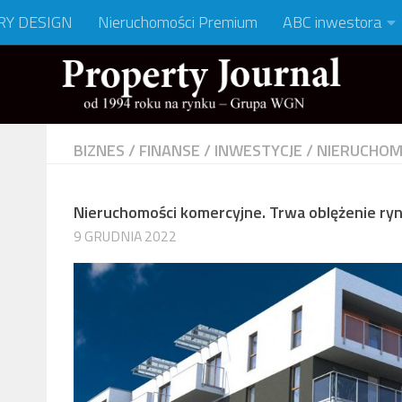
RY DESIGN
Nieruchomości Premium
ABC inwestora
BIZNES
/
FINANSE
/
INWESTYCJE
/
NIERUCHOM
Nieruchomości komercyjne. Trwa oblężenie ry
9 GRUDNIA 2022