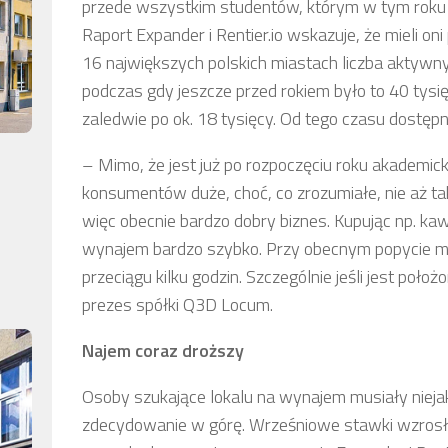
przede wszystkim studentów, którym w tym roku d
Raport Expander i Rentier.io wskazuje, że mieli o
16 największych polskich miastach liczba aktywny
podczas gdy jeszcze przed rokiem było to 40 tysię
zaledwie po ok. 18 tysięcy. Od tego czasu dostępn
– Mimo, że jest już po rozpoczęciu roku akademic
konsumentów duże, choć, co zrozumiałe, nie aż t
więc obecnie bardzo dobry biznes. Kupując np. k
wynajem bardzo szybko. Przy obecnym popycie 
przeciągu kilku godzin. Szczególnie jeśli jest poło
prezes spółki Q3D Locum.
Najem coraz droższy
Osoby szukające lokalu na wynajem musiały niejak
zdecydowanie w górę. Wrześniowe stawki wzrosły