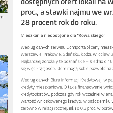
dostępnych ofert lokali na 
proc., a stawki najmu we wr
em
28 procent rok do roku.
Mieszkania niedostępne dla “Kowalskiego”
Według danych serwisu Domiporta.pl ceny miesz
Warszawie, Krakowie, Gdańsku, Łodzi, Wrocławiu 
Najbardziej zdrożały te poznańskie – średnio o 16
się więc krąg osób, które mogą sobie pozwolić na
Według danych Biura Informacji Kredytowej, w paźd
kredyty mieszkaniowe. O takie finansowanie wnio
kredytobiorców, podczas gdy rok wcześniej w analo
wartość wnioskowanego kredytu w październiku wyn
zarówno w relacji rocznej, jak i o 0,3 proc. w po