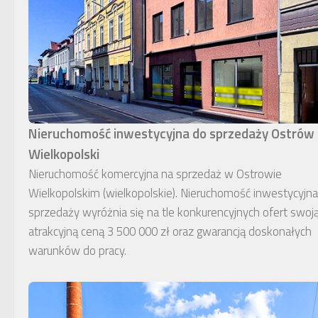
Nieruchomość inwestycyjna do sprzedaży Ostrów
Wielkopolski
Nieruchomość komercyjna na sprzedaż w Ostrowie
Wielkopolskim (wielkopolskie). Nieruchomość inwestycyjn
sprzedaży wyróżnia się na tle konkurencyjnych ofert swoj
atrakcyjną ceną 3 500 000 zł oraz gwarancją doskonałych
warunków do pracy.