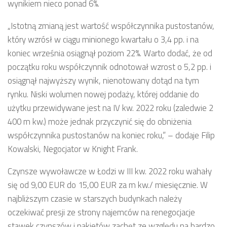
wynikiem nieco ponad 6%.
„
Istotną zmianą jest wartość współczynnika pustostanów,
który wzrósł w ciągu minionego kwartału o 3,4 pp. i na
koniec września osiągnął poziom 22%. Warto dodać, że od
początku roku współczynnik odnotował wzrost o 5,2 pp. i
osiągnął najwyższy wynik, nienotowany dotąd na tym
rynku. Niski wolumen nowej podaży, której oddanie do
użytku przewidywane jest na IV kw. 2022 roku (zaledwie 2
400 m kw.) może jednak przyczynić się do obniżenia
współczynnika pustostanów na koniec roku,” – dodaje Filip
Kowalski, Negocjator w Knight Frank.
Czynsze wywoławcze w Łodzi w III kw. 2022 roku wahały
się od 9,00 EUR do 15,00 EUR za m kw./ miesięcznie. W
najbliższym czasie w starszych budynkach należy
oczekiwać presji ze strony najemców na renegocjacje
stawek czynszów i pakietów zachęt ze względu na bardzo