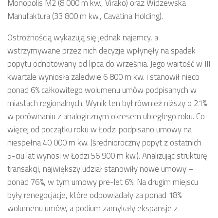
Monopolis M2 (8 000 m kw., Virako) oraz Widzewska
Manufaktura (33 800 m kw., Cavatina Holding).
Ostrożnością wykazują się jednak najemcy, a
wstrzymywane przez nich decyzje wpłynęły na spadek
popytu odnotowany od lipca do września. Jego wartość w III
kwartale wyniosła zaledwie 6 800 m kw. i stanowił nieco
ponad 6% całkowitego wolumenu umów podpisanych w
miastach regionalnych. Wynik ten był również niższy o 21%
w porównaniu z analogicznym okresem ubiegłego roku. Co
więcej od początku roku w Łodzi podpisano umowy na
niespełna 40 000 m kw. (średnioroczny popyt z ostatnich
5-ciu lat wynosi w Łodzi 56 900 m kw.). Analizując strukturę
transakcji, największy udział stanowiły nowe umowy –
ponad 76%, w tym umowy pre-let 6%. Na drugim miejscu
były renegocjacje, które odpowiadały za ponad 18%
wolumenu umów, a podium zamykały ekspansje z