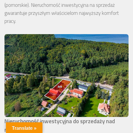
(pomorskie). Nieruchomość inwestycyjna na sprzedaż
gwarantuje przyszłym właścicielom najwyższy komfort
pracy.
Nieruchomość inwestycyjna do sprzedaży nad
morzem
Translate »