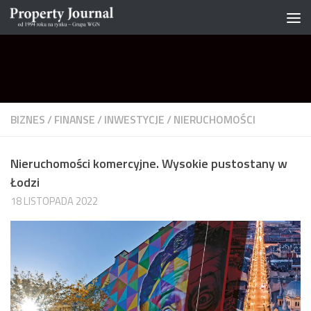
Skip to content
BIZNES
/
FINANSE
/
INWESTYCJE
/
NIERUCHOMOŚCI
Nieruchomości komercyjne. Wysokie pustostany w
Łodzi
18 LISTOPADA 2022