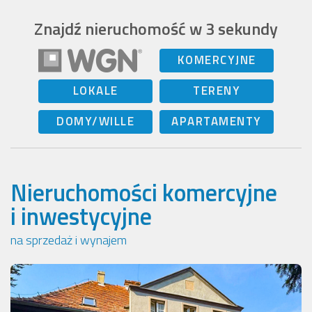
Znajdź nieruchomość w 3 sekundy
KOMERCYJNE
LOKALE
TERENY
DOMY/WILLE
APARTAMENTY
Nieruchomości komercyjne
i inwestycyjne
na sprzedaż i wynajem