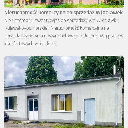
Nieruchomość komercyjna na sprzedaż Włocławek
Nieruchomość inwestycyjna do sprzedaży we Włocławku
(kujawsko-pomorskie). Nieruchomość komercyjna na
sprzedaż zapewnia nowym nabywcom dochodową pracę w
komfortowych warunkach.