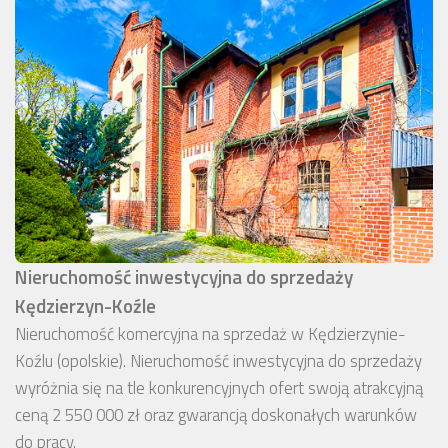
Nieruchomość inwestycyjna do sprzedaży
Kędzierzyn-Koźle
Nieruchomość komercyjna na sprzedaż w Kędzierzynie-
Koźlu (opolskie). Nieruchomość inwestycyjna do sprzedaży
wyróżnia się na tle konkurencyjnych ofert swoją atrakcyjną
ceną 2 550 000 zł oraz gwarancją doskonałych warunków
do pracy.