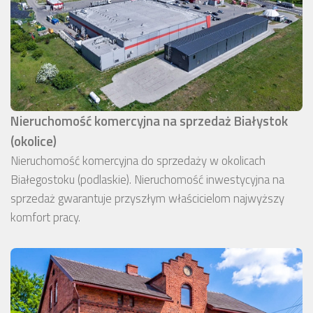
Nieruchomość komercyjna na sprzedaż Białystok
(okolice)
Nieruchomość komercyjna do sprzedaży w okolicach
Białegostoku (podlaskie). Nieruchomość inwestycyjna na
sprzedaż gwarantuje przyszłym właścicielom najwyższy
komfort pracy.