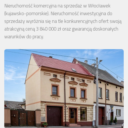
Nieruchomość komercyjna na sprzedaż w Włocławek
(kujawsko-pomorskie). Nieruchomość inwestycyjna do
sprzedaży wyróżnia się na tle konkurencyjnych ofert swoją
atrakcyjną ceną 3 840 000 zł oraz gwarancją doskonałych
warunków do pracy.