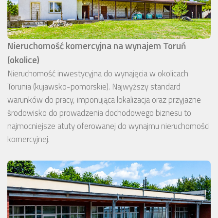
Nieruchomość komercyjna na wynajem Toruń
(okolice)
Nieruchomość inwestycyjna do wynajęcia w okolicach
Torunia (kujawsko-pomorskie). Najwyższy standard
warunków do pracy, imponująca lokalizacja oraz przyjazne
środowisko do prowadzenia dochodowego biznesu to
najmocniejsze atuty oferowanej do wynajmu nieruchomości
komercyjnej.