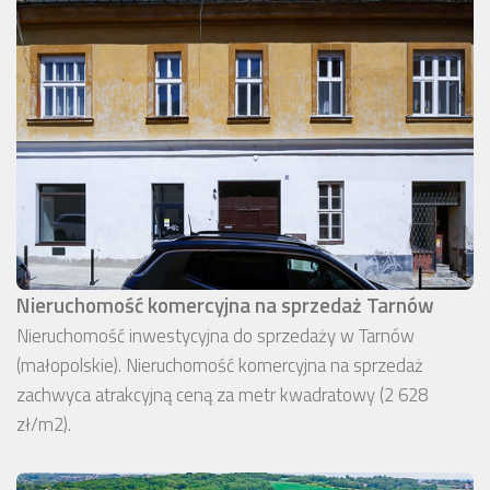
Nieruchomość komercyjna na sprzedaż Tarnów
Nieruchomość inwestycyjna do sprzedaży w Tarnów
(małopolskie). Nieruchomość komercyjna na sprzedaż
zachwyca atrakcyjną ceną za metr kwadratowy (2 628
zł/m2).