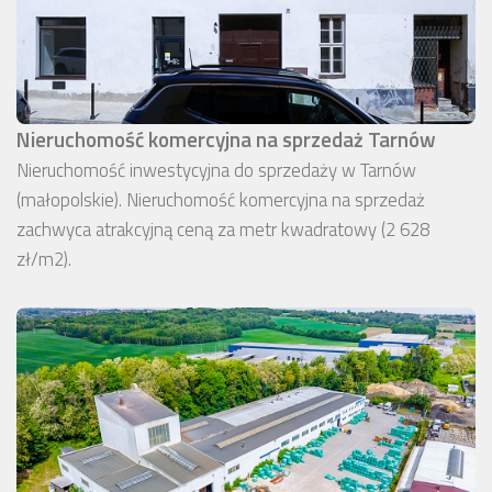
Nieruchomość komercyjna na sprzedaż Tarnów
Nieruchomość inwestycyjna do sprzedaży w Tarnów
(małopolskie). Nieruchomość komercyjna na sprzedaż
zachwyca atrakcyjną ceną za metr kwadratowy (2 628
zł/m2).