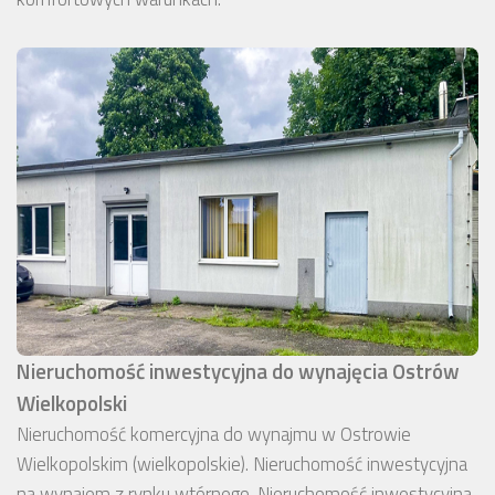
Nieruchomość inwestycyjna do wynajęcia Ostrów
Wielkopolski
Nieruchomość komercyjna do wynajmu w Ostrowie
Wielkopolskim (wielkopolskie). Nieruchomość inwestycyjna
na wynajem z rynku wtórnego. Nieruchomość inwestycyjna