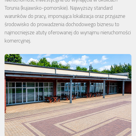
Torunia (kujawsko-pomorskie). Najwyższy standard
warunków do pracy, imponująca lokalizacja oraz przyjazne
środowisko do prowadzenia dochodowego biznesu to
najmocniejsze atuty oferowanej do wynajmu nieruchomości
komercyjnej.