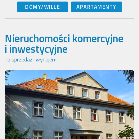
DOMY/WILLE
APARTAMENTY
Nieruchomości komercyjne
i inwestycyjne
na sprzedaż i wynajem