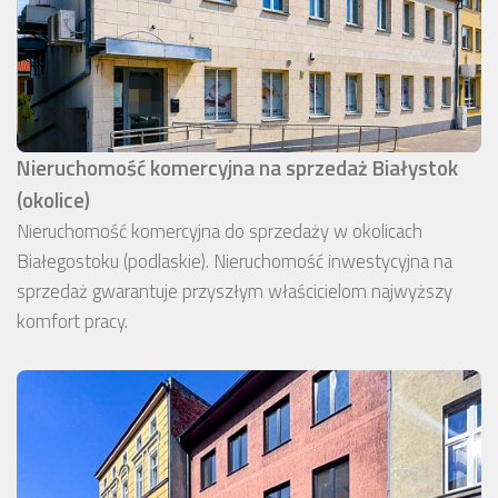
Nieruchomość komercyjna na sprzedaż Białystok
(okolice)
Nieruchomość komercyjna do sprzedaży w okolicach
Białegostoku (podlaskie). Nieruchomość inwestycyjna na
sprzedaż gwarantuje przyszłym właścicielom najwyższy
komfort pracy.