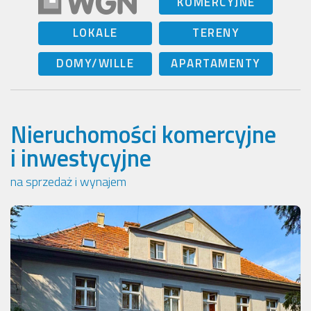
KOMERCYJNE
LOKALE
TERENY
DOMY/WILLE
APARTAMENTY
Nieruchomości komercyjne
i inwestycyjne
na sprzedaż i wynajem