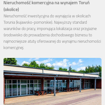
Nieruchomość komercyjna na wynajem Toruń
(okolice)
Nieruchomość inwestycyjna do wynajęcia w okolicach
Torunia (kujawsko-pomorskie). Najwyższy standard
warunków do pracy, imponująca lokalizacja oraz przyjazne
środowisko do prowadzenia dochodowego biznesu to
najmocniejsze atuty oferowanej do wynajmu nieruchomości
komercyjnej.