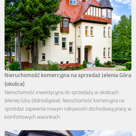
Nieruchomość komercyjna na sprzedaż Jelenia Góra
(okolice)
Nieruchomość inwestycyjna do sprzedaży w okolicach
Jeleniej Góry (dolnośląskie). Nieruchomość komercyjna na
sprzedaż zapewnia nowym nabywcom dochodową pracę w
komfortowych warunkach.