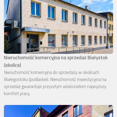
Nieruchomość komercyjna na sprzedaż Białystok
(okolice)
Nieruchomość komercyjna do sprzedaży w okolicach
Białegostoku (podlaskie). Nieruchomość inwestycyjna na
sprzedaż gwarantuje przyszłym właścicielom najwyższy
komfort pracy.