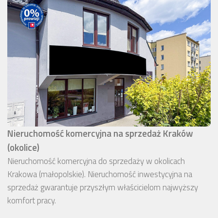
Nieruchomość komercyjna na sprzedaż Kraków
(okolice)
Nieruchomość komercyjna do sprzedaży w okolicach
Krakowa (małopolskie). Nieruchomość inwestycyjna na
sprzedaż gwarantuje przyszłym właścicielom najwyższy
komfort pracy.