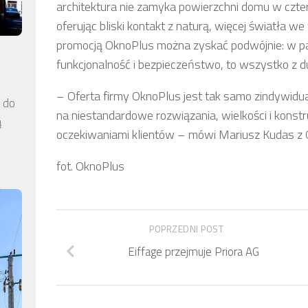
architektura nie zamyka powierzchni domu w cztere
oferując bliski kontakt z naturą, więcej światła 
promocją OknoPlus można zyskać podwójnie: w paki
funkcjonalność i bezpieczeństwo, to wszystko z 
– Oferta firmy OknoPlus jest tak samo zindywid
a do
na niestandardowe rozwiązania, wielkości i konstruk
ą
oczekiwaniami klientów – mówi Mariusz Kudas z 
fot. OknoPlus
POPRZEDNI POST
Eiffage przejmuje Priora AG