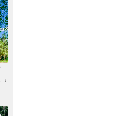
k
edaż