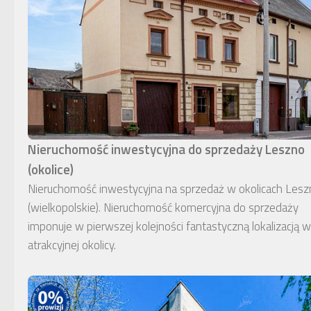
Nieruchomość inwestycyjna do sprzedaży Leszno
(okolice)
Nieruchomość inwestycyjna na sprzedaż w okolicach Lesz
(wielkopolskie). Nieruchomość komercyjna do sprzedaży
imponuje w pierwszej kolejności fantastyczną lokalizacją w
atrakcyjnej okolicy.