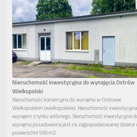
Nieruchomość inwestycyjna do wynajęcia Ostrów
Wielkopolski
Nieruchomość komercyjna do wynajmu w Ostrowie
Wielkopolskim (wielkopolskie). Nieruchomość inwestycyjna
wynajem z rynku wtórnego. Nieruchomość inwestycyjna d
wynajmu posadowiona jest na zagospodarowanej działce 
powierzchni 500 m2.