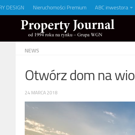
RY DESIGN
Nieruchomości Premium
ABC inwestora
NEWS
Otwórz dom na wi
24 MARCA 2018