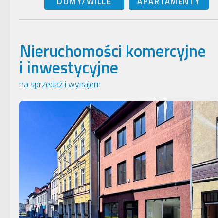
DOMY/WILLE
APARTAMENTY
Nieruchomości komercyjne
i inwestycyjne
na sprzedaż i wynajem