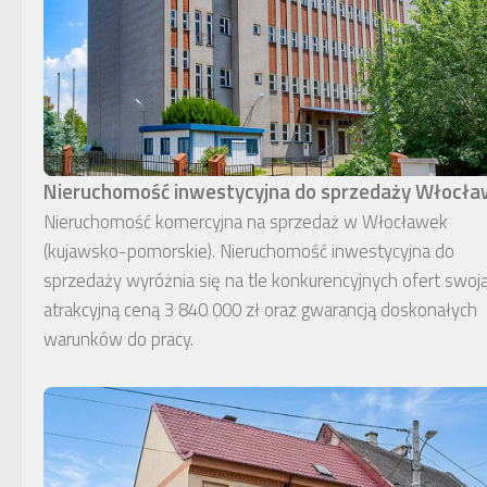
Nieruchomość inwestycyjna do sprzedaży Włocł
Nieruchomość komercyjna na sprzedaż w Włocławek
(kujawsko-pomorskie). Nieruchomość inwestycyjna do
sprzedaży wyróżnia się na tle konkurencyjnych ofert swoj
atrakcyjną ceną 3 840 000 zł oraz gwarancją doskonałych
warunków do pracy.