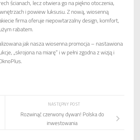
ch ścianach, lecz otwiera go na piękno otoczenia,
we wnętrzach i powiew luksusu. Z nową, wiosenną
ecie firma oferuje niepowtarzalny design, komfort,
dużym rabatem.
ualizowana jak nasza wiosenna promocja – nastawiona
cje, „skrojona na miarę” i w pełni zgodna z wizją i
OknoPlus.
NASTĘPNY POST
Rozwinąć czerwony dywan! Polska do
inwestowania