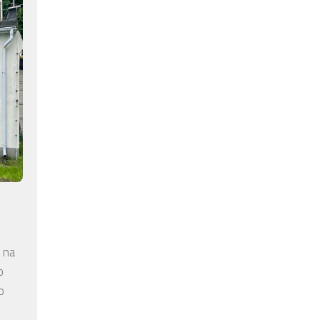
 na
o
o