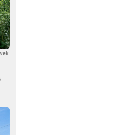
awek
ą