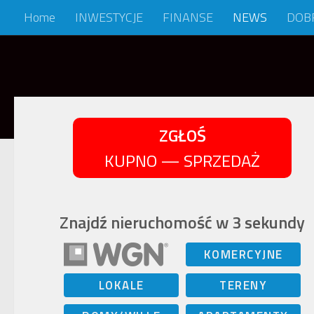
Home
INWESTYCJE
FINANSE
NEWS
DOB
Skip to content
ZGŁOŚ
KUPNO — SPRZEDAŻ
Znajdź nieruchomość w 3 sekundy
KOMERCYJNE
LOKALE
TERENY