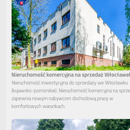
Nieruchomość komercyjna na sprzedaż Włocławe
Nieruchomość inwestycyjna do sprzedaży we Włocławku
(kujawsko-pomorskie). Nieruchomość komercyjna na sprz
zapewnia nowym nabywcom dochodową pracę w
komfortowych warunkach.