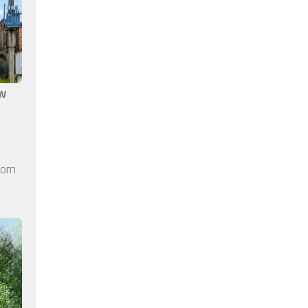
aw
elom