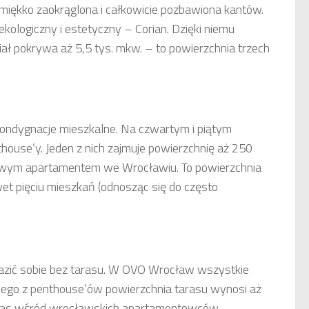
 miękko zaokrąglona i całkowicie pozbawiona kantów.
kologiczny i estetyczny – Corian. Dzięki niemu
riał pokrywa aż 5,5 tys. mkw. – to powierzchnia trzech
 kondygnacje mieszkalne. Na czwartym i piątym
house’y. Jeden z nich zajmuje powierzchnię aż 250
owym apartamentem we Wrocławiu. To powierzchnia
t pięciu mieszkań (odnosząc się do często
zić sobie bez tarasu. W OVO Wrocław wszystkie
nego z penthouse’ów powierzchnia tarasu wynosi aż
taras wśród wrocławskich apartamentowców.