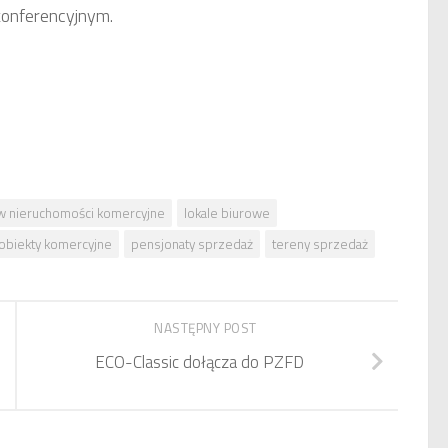
 konferencyjnym.
 w nieruchomości komercyjne
lokale biurowe
obiekty komercyjne
pensjonaty sprzedaż
tereny sprzedaż
NASTĘPNY POST
ECO-Classic dołącza do PZFD