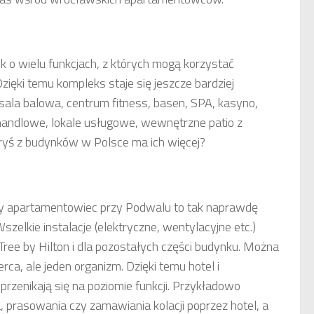
o wielu funkcjach, z których mogą korzystać
Dzięki temu kompleks staje się jeszcze bardziej
sala balowa, centrum fitness, basen, SPA, kasyno,
e handlowe, lokale usługowe, wewnętrzne patio z
tóryś z budynków w Polsce ma ich więcej?
ały apartamentowiec przy Podwalu to tak naprawdę
Wszelkie instalacje (elektryczne, wentylacyjne etc.)
ree by Hilton i dla pozostałych części budynku. Można
a, ale jeden organizm. Dzięki temu hotel i
rzenikają się na poziomie funkcji. Przykładowo
, prasowania czy zamawiania kolacji poprzez hotel, a