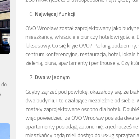
Najwięcej funkcji
OVO Wrocław został zaprojektowany jako budynek 
mieszkańcy, właściciele biur czy hotelowi goście. 
luksusowy. Co się kryje OVO? Parking podziemny, 
centrum konferencyjne, restauracja, hotel, lokal
zielenią, biura, apartamenty i penthouse’y. Czy k
Dwa w jednym
a do
Gdyby zajrzeć pod powłokę, okazałoby się, że bi
ą
dwa budynki. I to działające niezależnie od siebie. 
zostały zaprojektowane osobno dla hotelu DoubleT
więc powiedzieć, że OVO Wrocław posiada dwa serc
apartamenty posiadają autonomię, a jednocześnie p
mieszkańcy będą mieli dostęp do usług sprzątania