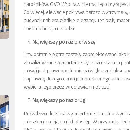
narożników, OVO Wrocław nie ma. Jego bryła jest
Co więcej, elewację pokrywa bardzo wytrzymały, e
budynek nabiera gładkiej elegancji. Ten biały mate
boisk do hokeja na lodzie.
Największy po raz pierwszy
Trzy ostatnie piętra zostały zaprojektowane jako
zlokalizowane są apartamenty, a na ostatnim pent
mkw. i jest prawdopodobnie największym luksus
naprawdę dużego domu jednorodzinnego albo nawe
wybieranego przez wrocławian metrażu).
Największy po raz drugi
Prawdziwie luksusowy apartament trudno wyobra
mieszkania mają do nich dostęp. W przypadku jed
250 mkw. i jest to prawdopodobnie największy 