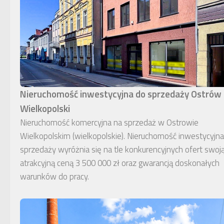
Nieruchomość inwestycyjna do sprzedaży Ostrów
Wielkopolski
Nieruchomość komercyjna na sprzedaż w Ostrowie
Wielkopolskim (wielkopolskie). Nieruchomość inwestycyjn
sprzedaży wyróżnia się na tle konkurencyjnych ofert swoj
atrakcyjną ceną 3 500 000 zł oraz gwarancją doskonałych
warunków do pracy.