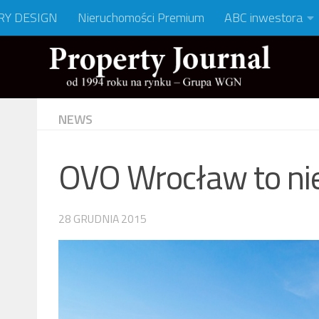
RY DESIGN
Nieruchomości Premium
ABC inwestora
NEWS
OVO Wrocław to nie 
28 GRUDNIA 2015