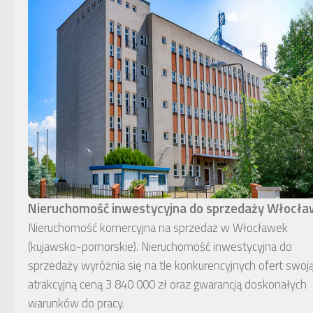
Nieruchomość inwestycyjna do sprzedaży Włocł
Nieruchomość komercyjna na sprzedaż w Włocławek
(kujawsko-pomorskie). Nieruchomość inwestycyjna do
sprzedaży wyróżnia się na tle konkurencyjnych ofert swoj
atrakcyjną ceną 3 840 000 zł oraz gwarancją doskonałych
warunków do pracy.