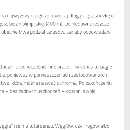
y na najwyższym piętrze utworzą długą krętą ścieżkę o
ość bieżni olimpijskiej (400 m). Do niedawna jeszcze
 obecnie trwa podział tarasów, tak aby odpowiadały
adzin, a jednocześnie inne prace – w końcu to ciągle
 Nie, ponieważ w pomieszczeniach zastosowano ich
arstwa, którą można nazwać ochronną. Po zakończeniu
zina – bez żadnych uszkodzeń – odsłoni swoją
ęgła” nie ma tutaj sensu. Węgłów, czyli rogów albo