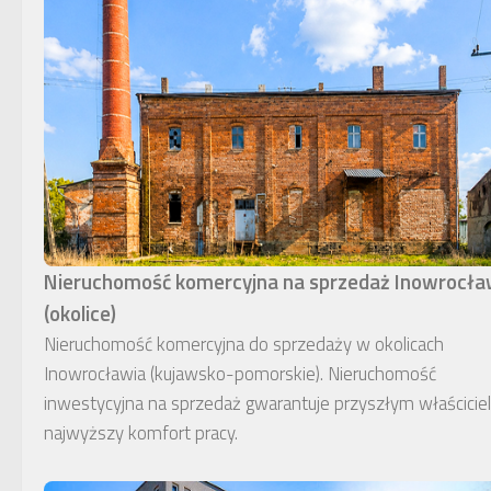
Nieruchomość komercyjna na sprzedaż Inowrocł
(okolice)
Nieruchomość komercyjna do sprzedaży w okolicach
Inowrocławia (kujawsko-pomorskie). Nieruchomość
inwestycyjna na sprzedaż gwarantuje przyszłym właścici
najwyższy komfort pracy.