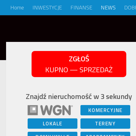
Home
INWESTYCJE
FINANSE
NEWS
DOB
Skip to content
ZGŁOŚ
KUPNO — SPRZEDAŻ
Znajdź nieruchomość w 3 sekundy
KOMERCYJNE
LOKALE
TERENY