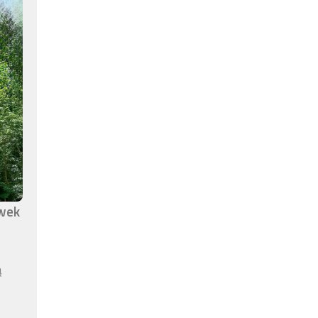
awek
ą