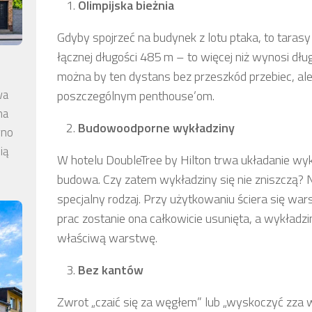
Olimpijska bieżnia
Gdyby spojrzeć na budynek z lotu ptaka, to taras
łącznej długości 485 m – to więcej niż wynosi dług
można by ten dystans bez przeszkód przebiec, ale
wa
poszczególnym penthouse’om.
na
Budowoodporne wykładziny
wno
ią
W hotelu DoubleTree by Hilton trwa układanie wykł
budowa. Czy zatem wykładziny się nie zniszczą?
specjalny rodzaj. Przy użytkowaniu ściera się w
prac zostanie ona całkowicie usunięta, a wykład
właściwą warstwę.
Bez kantów
Zwrot „czaić się za węgłem” lub „wyskoczyć zza w