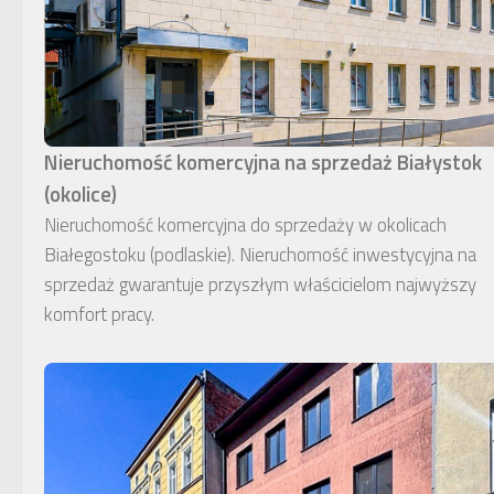
Nieruchomość komercyjna na sprzedaż Białystok
(okolice)
Nieruchomość komercyjna do sprzedaży w okolicach
Białegostoku (podlaskie). Nieruchomość inwestycyjna na
sprzedaż gwarantuje przyszłym właścicielom najwyższy
komfort pracy.