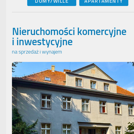
DOMY/WILLE
APARTAMENTY
Nieruchomości komercyjne
i inwestycyjne
na sprzedaż i wynajem