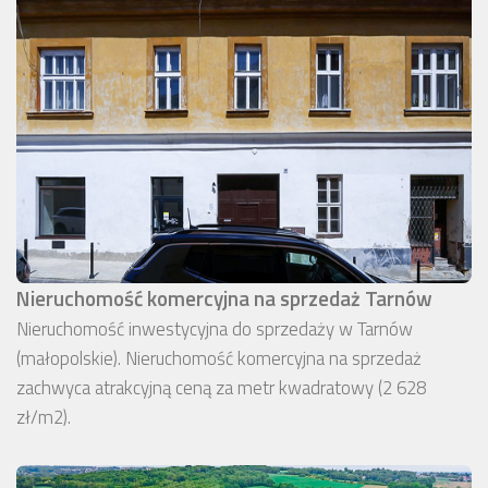
Nieruchomość komercyjna na sprzedaż Tarnów
Nieruchomość inwestycyjna do sprzedaży w Tarnów
(małopolskie). Nieruchomość komercyjna na sprzedaż
zachwyca atrakcyjną ceną za metr kwadratowy (2 628
zł/m2).