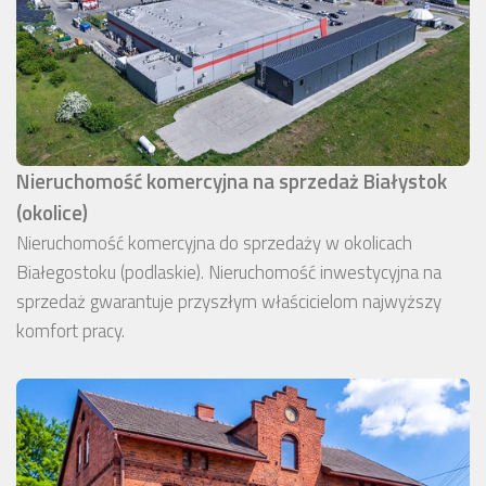
Nieruchomość komercyjna na sprzedaż Białystok
(okolice)
Nieruchomość komercyjna do sprzedaży w okolicach
Białegostoku (podlaskie). Nieruchomość inwestycyjna na
sprzedaż gwarantuje przyszłym właścicielom najwyższy
komfort pracy.