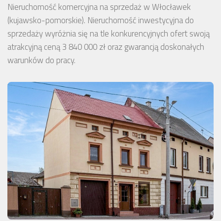
Nieruchomość komercyjna na sprzedaż w Włocławek
(kujawsko-pomorskie). Nieruchomość inwestycyjna do
sprzedaży wyróżnia się na tle konkurencyjnych ofert swoją
atrakcyjną ceną 3 840 000 zł oraz gwarancją doskonałych
warunków do pracy.