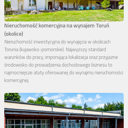
Nieruchomość komercyjna na wynajem Toruń
(okolice)
Nieruchomość inwestycyjna do wynajęcia w okolicach
Torunia (kujawsko-pomorskie). Najwyższy standard
warunków do pracy, imponująca lokalizacja oraz przyjazne
środowisko do prowadzenia dochodowego biznesu to
najmocniejsze atuty oferowanej do wynajmu nieruchomości
komercyjnej.