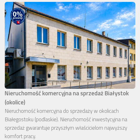
Nieruchomość komercyjna na sprzedaż Białystok
(okolice)
Nieruchomość komercyjna do sprzedaży w okolicach
Białegostoku (podlaskie). Nieruchomość inwestycyjna na
sprzedaż gwarantuje przyszłym właścicielom najwyższy
komfort pracy.