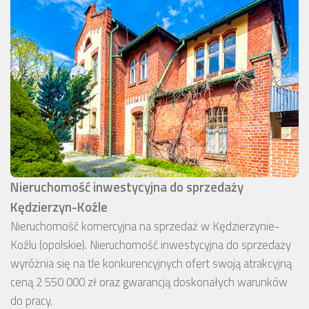
Nieruchomość inwestycyjna do sprzedaży
Kędzierzyn-Koźle
Nieruchomość komercyjna na sprzedaż w Kędzierzynie-
Koźlu (opolskie). Nieruchomość inwestycyjna do sprzedaży
wyróżnia się na tle konkurencyjnych ofert swoją atrakcyjną
ceną 2 550 000 zł oraz gwarancją doskonałych warunków
do pracy.