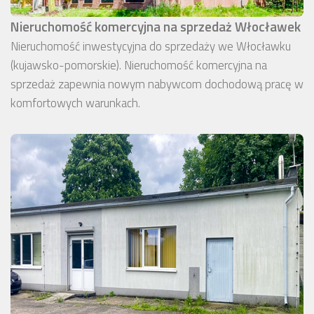
Nieruchomość komercyjna na sprzedaż Włocławek
Nieruchomość inwestycyjna do sprzedaży we Włocławku
(kujawsko-pomorskie). Nieruchomość komercyjna na
sprzedaż zapewnia nowym nabywcom dochodową pracę w
komfortowych warunkach.