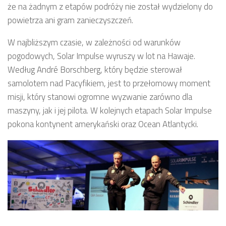
że na żadnym z etapów podróży nie został wydzielony do
powietrza ani gram zanieczyszczeń.
W najbliższym czasie, w zależności od warunków
pogodowych, Solar Impulse wyruszy w lot na Hawaje.
Według André Borschberg, który będzie sterował
samolotem nad Pacyfikiem, jest to przełomowy moment
misji, który stanowi ogromne wyzwanie zarówno dla
maszyny, jak i jej pilota. W kolejnych etapach Solar Impulse
pokona kontynent amerykański oraz Ocean Atlantycki.