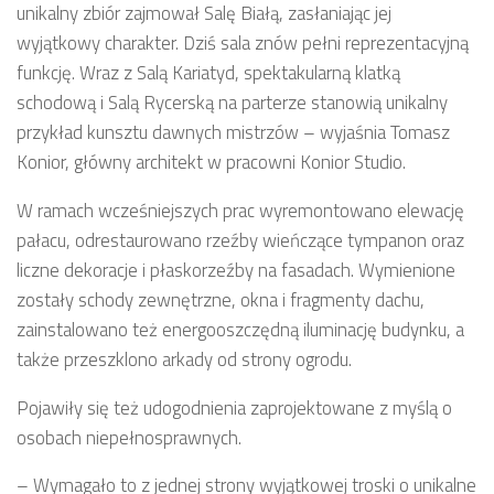
unikalny zbiór zajmował Salę Białą, zasłaniając jej
wyjątkowy charakter. Dziś sala znów pełni reprezentacyjną
funkcję. Wraz z Salą Kariatyd, spektakularną klatką
schodową i Salą Rycerską na parterze stanowią unikalny
przykład kunsztu dawnych mistrzów – wyjaśnia Tomasz
Konior, główny architekt w pracowni Konior Studio.
W ramach wcześniejszych prac wyremontowano elewację
pałacu, odrestaurowano rzeźby wieńczące tympanon oraz
liczne dekoracje i płaskorzeźby na fasadach. Wymienione
zostały schody zewnętrzne, okna i fragmenty dachu,
zainstalowano też energooszczędną iluminację budynku, a
także przeszklono arkady od strony ogrodu.
Pojawiły się też udogodnienia zaprojektowane z myślą o
osobach niepełnosprawnych.
– Wymagało to z jednej strony wyjątkowej troski o unikalne