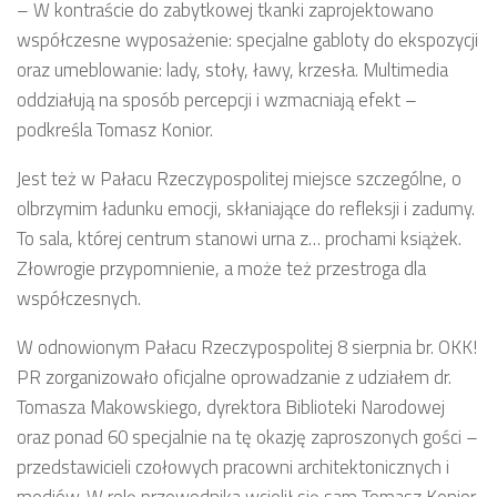
– W kontraście do zabytkowej tkanki zaprojektowano
współczesne wyposażenie: specjalne gabloty do ekspozycji
oraz umeblowanie: lady, stoły, ławy, krzesła. Multimedia
oddziałują na sposób percepcji i wzmacniają efekt –
podkreśla Tomasz Konior.
Jest też w Pałacu Rzeczypospolitej miejsce szczególne, o
olbrzymim ładunku emocji, skłaniające do refleksji i zadumy.
To sala, której centrum stanowi urna z… prochami książek.
Złowrogie przypomnienie, a może też przestroga dla
współczesnych.
W odnowionym Pałacu Rzeczypospolitej 8 sierpnia br. OKK!
PR zorganizowało oficjalne oprowadzanie z udziałem dr.
Tomasza Makowskiego, dyrektora Biblioteki Narodowej
oraz ponad 60 specjalnie na tę okazję zaproszonych gości –
przedstawicieli czołowych pracowni architektonicznych i
mediów. W rolę przewodnika wcielił się sam Tomasz Konior,