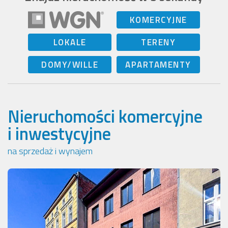
KOMERCYJNE
LOKALE
TERENY
DOMY/WILLE
APARTAMENTY
Nieruchomości komercyjne
i inwestycyjne
na sprzedaż i wynajem