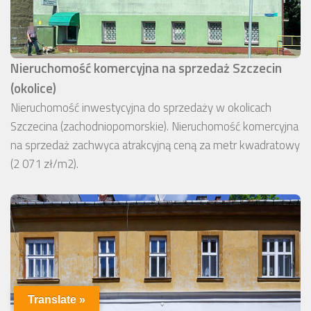
Nieruchomość komercyjna na sprzedaż Szczecin
(okolice)
Nieruchomość inwestycyjna do sprzedaży w okolicach
Szczecina (zachodniopomorskie). Nieruchomość komercyjna
na sprzedaż zachwyca atrakcyjną ceną za metr kwadratowy
(2 071 zł/m2).
Translate »