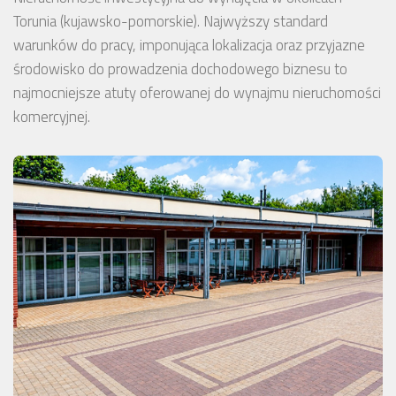
Torunia (kujawsko-pomorskie). Najwyższy standard
warunków do pracy, imponująca lokalizacja oraz przyjazne
środowisko do prowadzenia dochodowego biznesu to
najmocniejsze atuty oferowanej do wynajmu nieruchomości
komercyjnej.