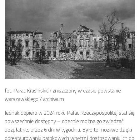
fot. Pałac Krasińskich zniszczony w czasie powstanie
warszawskiego / archiwum
Jednak dopiero w 2024 roku Pałac Rzeczypospolitej stał się
powszechnie dostępny – obecnie można go zwiedzać
bezpłatnie, przez 6 dni w tygodniu. Było to możliwe dzięki
odrestaurowaniu barokowych wnętrz i dostosowaniu ich do