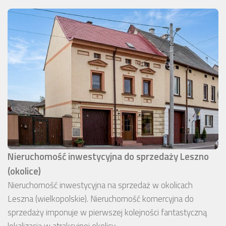
Nieruchomość inwestycyjna do sprzedaży Leszno
(okolice)
Nieruchomość inwestycyjna na sprzedaż w okolicach
Leszna (wielkopolskie). Nieruchomość komercyjna do
sprzedaży imponuje w pierwszej kolejności fantastyczną
lokalizacją w atrakcyjnej okolicy.