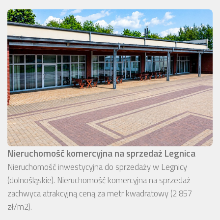
Nieruchomość komercyjna na sprzedaż Legnica
Nieruchomość inwestycyjna do sprzedaży w Legnicy
(dolnośląskie). Nieruchomość komercyjna na sprzedaż
zachwyca atrakcyjną ceną za metr kwadratowy (2 857
zł/m2).