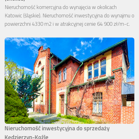
Nieruchomość komercyjna do wynajęcia w okolicach
Katowic (śląskie). Nieruchomość inwestycyjna do wynajmu o
powierzchni 4330 m2 i w atrakcyjnej cenie 64 900 zł/m-c.
Nieruchomość inwestycyjna do sprzedaży
Kędzierzyn-Koźle