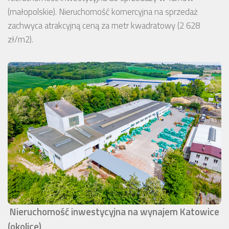
(małopolskie). Nieruchomość komercyjna na sprzedaż
zachwyca atrakcyjną ceną za metr kwadratowy (2 628
zł/m2).
Nieruchomość inwestycyjna na wynajem Katowice
(okolice)