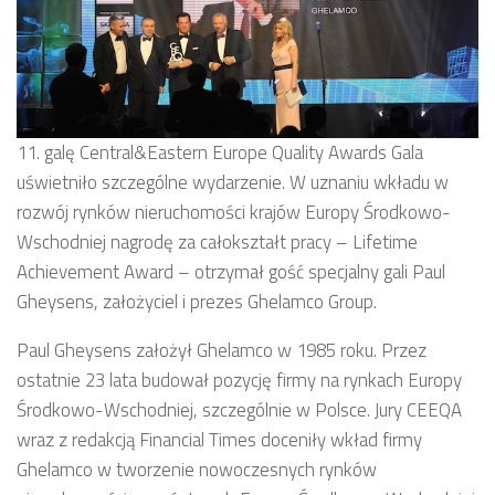
11. galę Central&Eastern Europe Quality Awards Gala
uświetniło szczególne wydarzenie. W uznaniu wkładu w
rozwój rynków nieruchomości krajów Europy Środkowo-
Wschodniej nagrodę za całokształt pracy – Lifetime
Achievement Award – otrzymał gość specjalny gali Paul
Gheysens, założyciel i prezes Ghelamco Group.
Paul Gheysens założył Ghelamco w 1985 roku. Przez
ostatnie 23 lata budował pozycję firmy na rynkach Europy
Środkowo-Wschodniej, szczególnie w Polsce. Jury CEEQA
wraz z redakcją Financial Times doceniły wkład firmy
Ghelamco w tworzenie nowoczesnych rynków