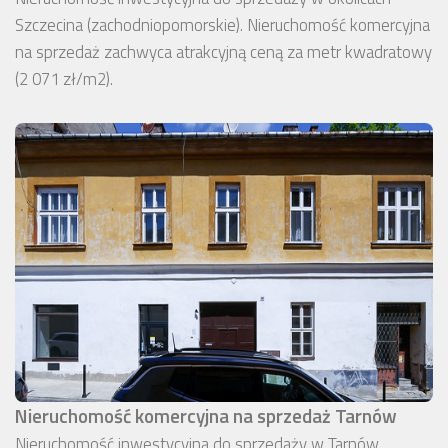
Szczecina (zachodniopomorskie). Nieruchomość komercyjna
na sprzedaż zachwyca atrakcyjną ceną za metr kwadratowy
(2 071 zł/m2).
Nieruchomość komercyjna na sprzedaż Tarnów
Nieruchomość inwestycyjna do sprzedaży w Tarnów