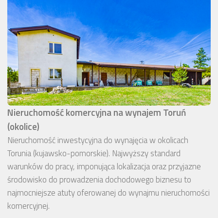
Nieruchomość komercyjna na wynajem Toruń
(okolice)
Nieruchomość inwestycyjna do wynajęcia w okolicach
Torunia (kujawsko-pomorskie). Najwyższy standard
warunków do pracy, imponująca lokalizacja oraz przyjazne
środowisko do prowadzenia dochodowego biznesu to
najmocniejsze atuty oferowanej do wynajmu nieruchomości
komercyjnej.