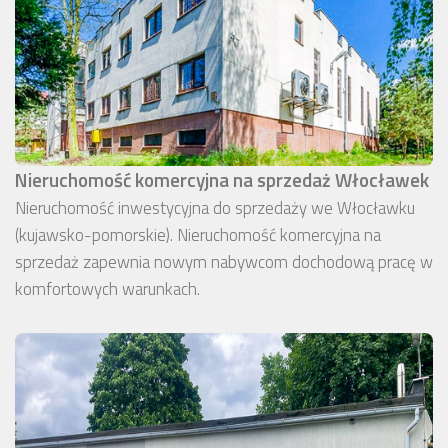
Nieruchomość komercyjna na sprzedaż Włocławek
Nieruchomość inwestycyjna do sprzedaży we Włocławku
(kujawsko-pomorskie). Nieruchomość komercyjna na
sprzedaż zapewnia nowym nabywcom dochodową pracę w
komfortowych warunkach.