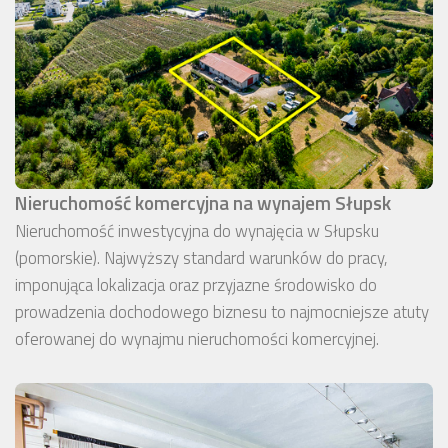
Nieruchomość komercyjna na wynajem Słupsk
Nieruchomość inwestycyjna do wynajęcia w Słupsku
(pomorskie). Najwyższy standard warunków do pracy,
imponująca lokalizacja oraz przyjazne środowisko do
prowadzenia dochodowego biznesu to najmocniejsze atuty
oferowanej do wynajmu nieruchomości komercyjnej.