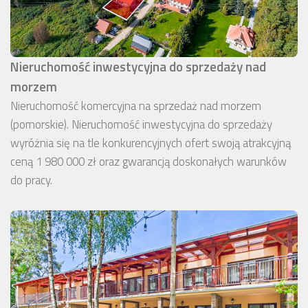
Nieruchomość inwestycyjna do sprzedaży nad
morzem
Nieruchomość komercyjna na sprzedaż nad morzem
(pomorskie). Nieruchomość inwestycyjna do sprzedaży
wyróżnia się na tle konkurencyjnych ofert swoją atrakcyjną
ceną 1 980 000 zł oraz gwarancją doskonałych warunków
do pracy.