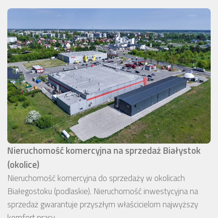
Nieruchomość komercyjna na sprzedaż Białystok
(okolice)
Nieruchomość komercyjna do sprzedaży w okolicach
Białegostoku (podlaskie). Nieruchomość inwestycyjna na
sprzedaż gwarantuje przyszłym właścicielom najwyższy
komfort pracy.