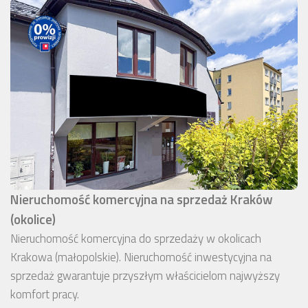
Nieruchomość komercyjna na sprzedaż Kraków
(okolice)
Nieruchomość komercyjna do sprzedaży w okolicach
Krakowa (małopolskie). Nieruchomość inwestycyjna na
sprzedaż gwarantuje przyszłym właścicielom najwyższy
komfort pracy.