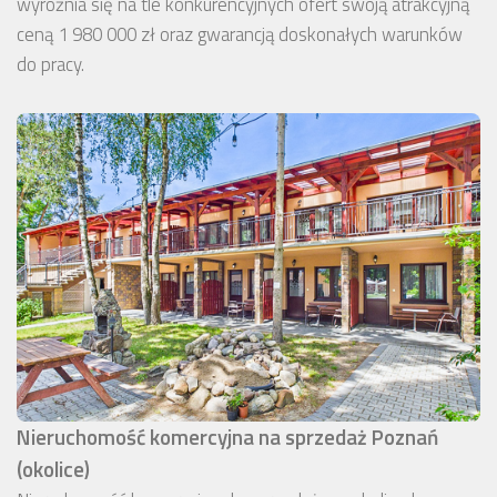
wyróżnia się na tle konkurencyjnych ofert swoją atrakcyjną
ceną 1 980 000 zł oraz gwarancją doskonałych warunków
do pracy.
Nieruchomość komercyjna na sprzedaż Poznań
(okolice)