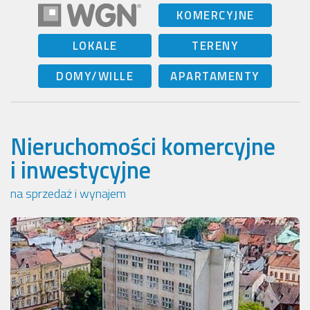
KOMERCYJNE
LOKALE
TERENY
DOMY/WILLE
APARTAMENTY
Nieruchomości komercyjne
i inwestycyjne
na sprzedaż i wynajem