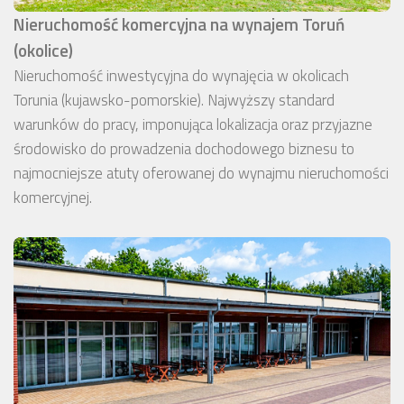
Nieruchomość komercyjna na wynajem Toruń
(okolice)
Nieruchomość inwestycyjna do wynajęcia w okolicach
Torunia (kujawsko-pomorskie). Najwyższy standard
warunków do pracy, imponująca lokalizacja oraz przyjazne
środowisko do prowadzenia dochodowego biznesu to
najmocniejsze atuty oferowanej do wynajmu nieruchomości
komercyjnej.