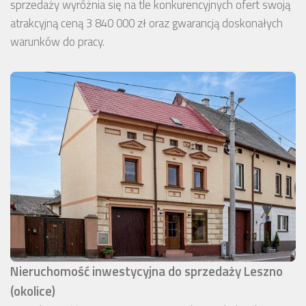
sprzedaży wyróżnia się na tle konkurencyjnych ofert swoją
atrakcyjną ceną 3 840 000 zł oraz gwarancją doskonałych
warunków do pracy.
Nieruchomość inwestycyjna do sprzedaży Leszno
(okolice)