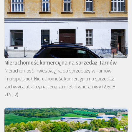
Nieruchomość komercyjna na sprzedaż Tarnów
Nieruchomość inwestycyjna do sprzedaży w Tarnów
(małopolskie). Nieruchomość komercyjna na sprzedaż
zachwyca atrakcyjną ceną za metr kwadratowy (2 628
zł/m2).