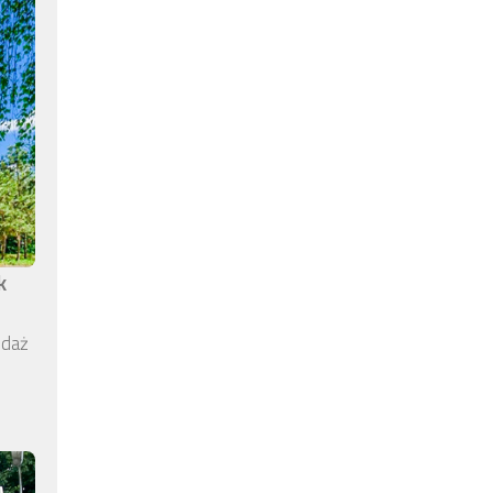
k
edaż