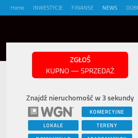
Home
INWESTYCJE
FINANSE
NEWS
DOB
Skip to content
ZGŁOŚ
KUPNO — SPRZEDAŻ
Znajdź nieruchomość w 3 sekundy
KOMERCYJNE
LOKALE
TERENY