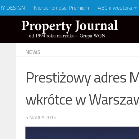
RY DESIGN
Nieruchomości Premium
ABC inwestora
NEWS
Prestiżowy adres 
wkrótce w Warsza
5 MARCA 2015