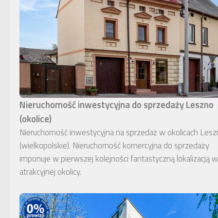
Nieruchomość inwestycyjna do sprzedaży Leszno
(okolice)
Nieruchomość inwestycyjna na sprzedaż w okolicach Lesz
(wielkopolskie). Nieruchomość komercyjna do sprzedaży
imponuje w pierwszej kolejności fantastyczną lokalizacją w
atrakcyjnej okolicy.