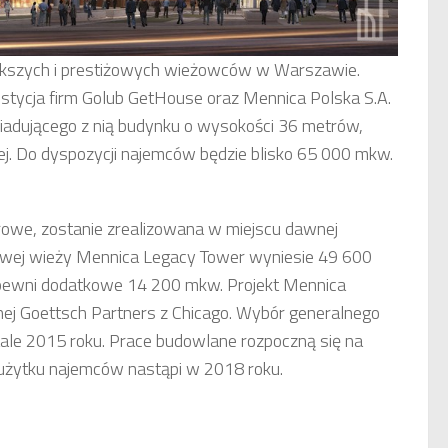
większych i prestiżowych wieżowców w Warszawie.
tycja firm Golub GetHouse oraz Mennica Polska S.A.
iadującego z nią budynku o wysokości 36 metrów,
nej. Do dyspozycji najemców będzie blisko 65 000 mkw.
urowe, zostanie zrealizowana w miejscu dawnej
rowej wieży Mennica Legacy Tower wyniesie 49 600
apewni dodatkowe 14 200 mkw. Projekt Mennica
ej Goettsch Partners z Chicago. Wybór generalnego
ale 2015 roku. Prace budowlane rozpoczną się na
 użytku najemców nastąpi w 2018 roku.