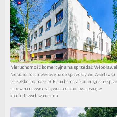
Nieruchomość komercyjna na sprzedaż Włocławe
Nieruchomość inwestycyjna do sprzedaży we Włocławku
(kujawsko-pomorskie). Nieruchomość komercyjna na sprz
zapewnia nowym nabywcom dochodową pracę w
komfortowych warunkach.