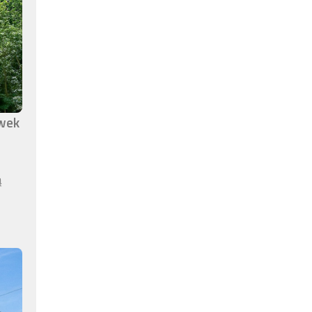
awek
ą