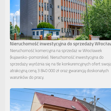
Nieruchomość inwestycyjna do sprzedaży Włocł
Nieruchomość komercyjna na sprzedaż w Włocławek
(kujawsko-pomorskie). Nieruchomość inwestycyjna do
sprzedaży wyróżnia się na tle konkurencyjnych ofert swoj
atrakcyjną ceną 3 840 000 zł oraz gwarancją doskonałych
warunków do pracy.