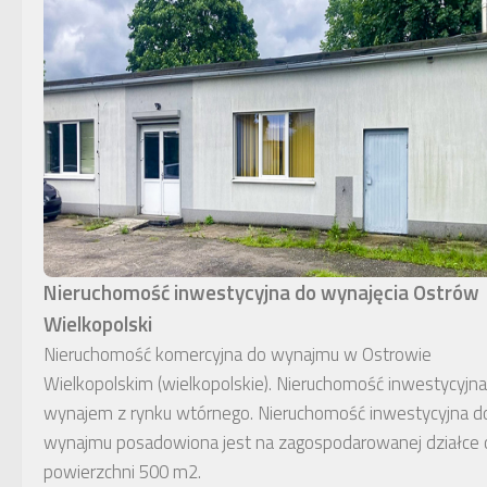
Nieruchomość inwestycyjna do wynajęcia Ostrów
Wielkopolski
Nieruchomość komercyjna do wynajmu w Ostrowie
Wielkopolskim (wielkopolskie). Nieruchomość inwestycyjna
wynajem z rynku wtórnego. Nieruchomość inwestycyjna d
wynajmu posadowiona jest na zagospodarowanej działce 
powierzchni 500 m2.