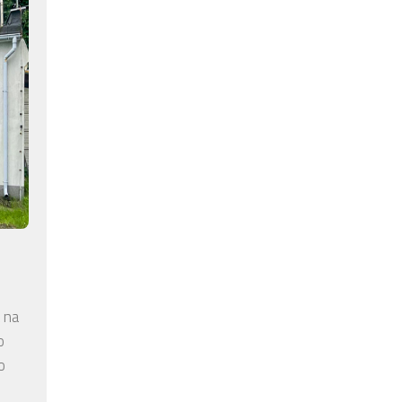
 na
o
o