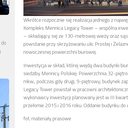
Wkrótce rozpocznie się realizacja jednego z naj
Kompleks Mennica Legacy Tower – wspólna inwes
– składający się ze 130-metrowej wieży oraz sąs
a do
powstanie przy skrzyżowaniu ulic Prostej i Żelaz
ą
nowoczesnej powierzchni biurowej.
Inwestycja w skład, której wejdą dwa budynki bi
siedziby Mennicy Polskiej. Powierzchnia 32-pięt
mkw., podczas gdy drugi, 9-piętrowy, budynek z
Legacy Tower powstał w pracowni architektoniczn
wykonawcy inwestycji planowany jest w III kwart
przełomie 2015 i 2016 roku. Oddanie budynku do
fot. materiały prasowe