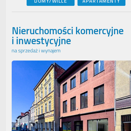
DOMY/WILLE
APARTAMENTY
Nieruchomości komercyjne
i inwestycyjne
na sprzedaż i wynajem