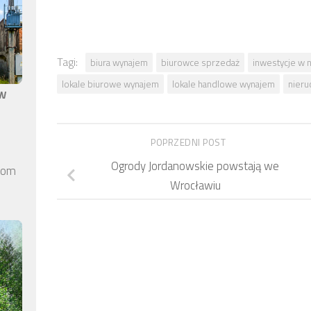
Tagi:
biura wynajem
biurowce sprzedaż
inwestycje w 
lokale biurowe wynajem
lokale handlowe wynajem
nieru
aw
POPRZEDNI POST
Ogrody Jordanowskie powstają we
elom
Wrocławiu