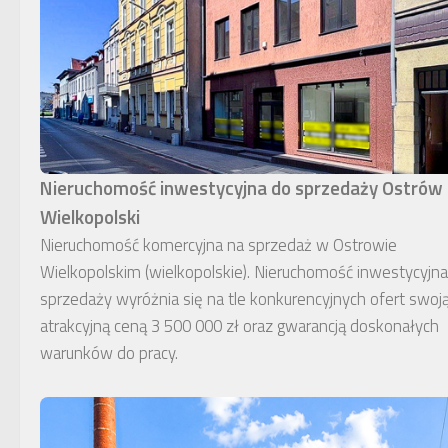
Nieruchomość inwestycyjna do sprzedaży Ostrów
Wielkopolski
Nieruchomość komercyjna na sprzedaż w Ostrowie
Wielkopolskim (wielkopolskie). Nieruchomość inwestycyjn
sprzedaży wyróżnia się na tle konkurencyjnych ofert swoj
atrakcyjną ceną 3 500 000 zł oraz gwarancją doskonałych
warunków do pracy.