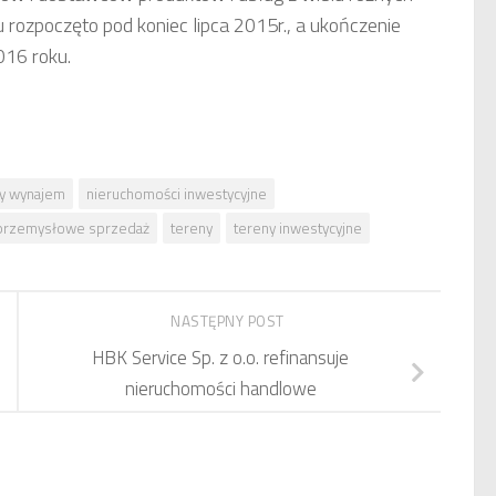
rozpoczęto pod koniec lipca 2015r., a ukończenie
16 roku.
y wynajem
nieruchomości inwestycyjne
 przemysłowe sprzedaż
tereny
tereny inwestycyjne
NASTĘPNY POST
HBK Service Sp. z o.o. refinansuje
nieruchomości handlowe