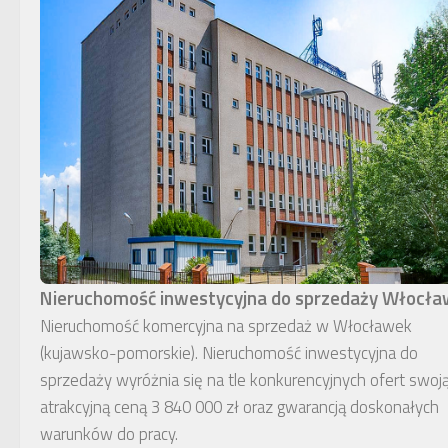
Nieruchomość inwestycyjna do sprzedaży Włocł
Nieruchomość komercyjna na sprzedaż w Włocławek
(kujawsko-pomorskie). Nieruchomość inwestycyjna do
sprzedaży wyróżnia się na tle konkurencyjnych ofert swoj
atrakcyjną ceną 3 840 000 zł oraz gwarancją doskonałych
warunków do pracy.