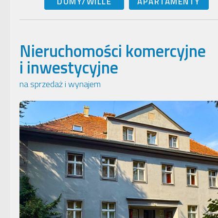
DOMY/WILLE
APARTAMENTY
Nieruchomości komercyjne
i inwestycyjne
na sprzedaż i wynajem