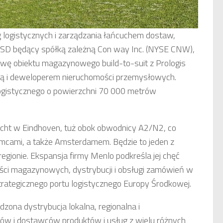
g logistycznych i zarządzania łańcuchem dostaw,
 USD będący spółką zależną Con way Inc. (NYSE CNW),
wę obiektu magazynowego build-to-suit z Prologis
dcą i deweloperem nieruchomości przemysłowych.
ogistycznego o powierzchni 70 000 metrów
cht w Eindhoven, tuż obok obwodnicy A2/N2, co
emcami, a także Amsterdamem. Będzie to jeden z
egionie. Ekspansja firmy Menlo podkreśla jej chęć
ści magazynowych, dystrybucji i obsługi zamówień w
strategicznego portu logistycznego Europy Środkowej.
ona dystrybucja lokalna, regionalna i
w i dostawców produktów i usług z wielu różnych