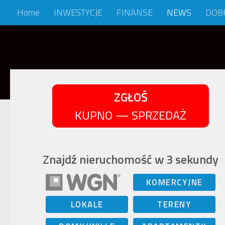
Home
INWESTYCJE
FINANSE
NEWS
DOB
Skip to content
ZGŁOŚ
KUPNO — SPRZEDAŻ
Znajdź nieruchomość w 3 sekundy
KOMERCYJNE
LOKALE
TERENY