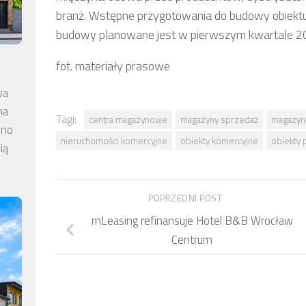
branż. Wstępne przygotowania do budowy obiektu 
budowy planowane jest w pierwszym kwartale 20
fot. materiały prasowe
wa
na
Tagi:
centra magazynowe
magazyny sprzedaż
magazyn
wno
nieruchomości komercyjne
obiekty komercyjne
obiekty
ią
POPRZEDNI POST
mLeasing refinansuje Hotel B&B Wrocław
Centrum