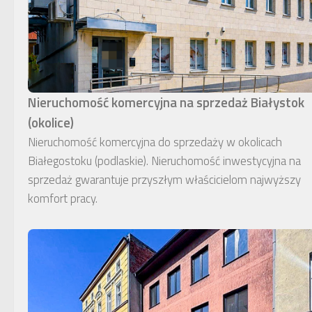
Nieruchomość komercyjna na sprzedaż Białystok
(okolice)
Nieruchomość komercyjna do sprzedaży w okolicach
Białegostoku (podlaskie). Nieruchomość inwestycyjna na
sprzedaż gwarantuje przyszłym właścicielom najwyższy
komfort pracy.