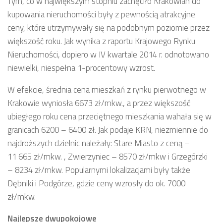
Tym, co w największym stopniu zachęciło Krakowian do
kupowania nieruchomości były z pewnością atrakcyjne
ceny, które utrzymywały się na podobnym poziomie przez
większość roku. Jak wynika z raportu Krajowego Rynku
Nieruchomości, dopiero w IV kwartale 2014 r. odnotowano
niewielki, niespełna 1-procentowy wzrost.
W efekcie, średnia cena mieszkań z rynku pierwotnego w
Krakowie wyniosła 6673 zł/mkw., a przez większość
ubiegłego roku cena przeciętnego mieszkania wahała się w
granicach 6200 – 6400 zł. Jak podaje KRN, niezmiennie do
najdroższych dzielnic należały: Stare Miasto z ceną –
11 665 zł/mkw. , Zwierzyniec – 8570 zł/mkw i Grzegórzki
– 8234 zł/mkw. Popularnymi lokalizacjami były także
Dębniki i Podgórze, gdzie ceny wzrosły do ok. 7000
zł/mkw.
Najlepsze dwupokojowe