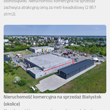
(dolnośląskie). Nieruchomość komercyjna na sprzedaż
zachwyca atrakcyjną ceną za metr kwadratowy (2 857
zł/m2).
Nieruchomość komercyjna na sprzedaż Białystok
(okolice)