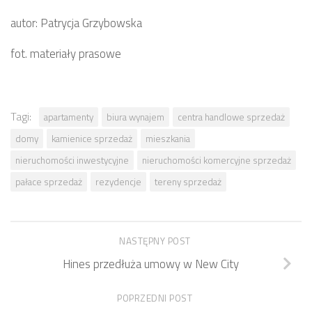
autor: Patrycja Grzybowska
fot. materiały prasowe
Tagi:
apartamenty
biura wynajem
centra handlowe sprzedaż
domy
kamienice sprzedaż
mieszkania
nieruchomości inwestycyjne
nieruchomości komercyjne sprzedaż
pałace sprzedaż
rezydencje
tereny sprzedaż
NASTĘPNY POST
Hines przedłuża umowy w New City
POPRZEDNI POST