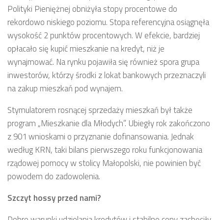
Polityki Pieniężnej obniżyła stopy procentowe do
rekordowo niskiego poziomu. Stopa referencyjna osiągnęła
wysokość 2 punktów procentowych. W efekcie, bardziej
opłacało się kupić mieszkanie na kredyt, niż je
wynajmować. Na rynku pojawiła się również spora grupa
inwestorów, którzy środki z lokat bankowych przeznaczyli
na zakup mieszkań pod wynajem.
Stymulatorem rosnącej sprzedaży mieszkań był także
program „Mieszkanie dla Młodych”. Ubiegły rok zakończono
z 901 wnioskami o przyznanie dofinansowania. Jednak
według KRN, taki bilans pierwszego roku funkcjonowania
rządowej pomocy w stolicy Małopolski, nie powinien być
powodem do zadowolenia.
Szczyt hossy przed nami?
Dobre warunki udzielania kredytów i stabilne ceny zachęciły