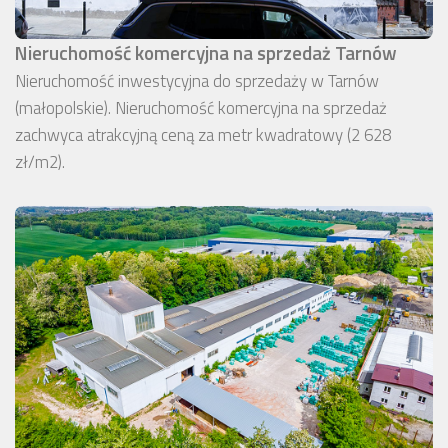
Nieruchomość komercyjna na sprzedaż Tarnów
Nieruchomość inwestycyjna do sprzedaży w Tarnów
(małopolskie). Nieruchomość komercyjna na sprzedaż
zachwyca atrakcyjną ceną za metr kwadratowy (2 628
zł/m2).