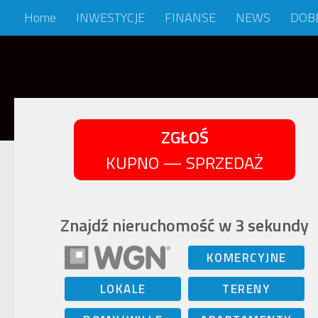
Home
INWESTYCJE
FINANSE
NEWS
DOB
Skip to content
ZGŁOŚ
KUPNO — SPRZEDAŻ
Znajdź nieruchomość w 3 sekundy
KOMERCYJNE
LOKALE
TERENY