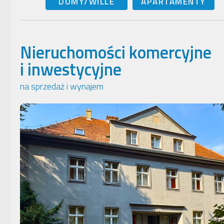
DOMY/WILLE
APARTAMENTY
Nieruchomości komercyjne
i inwestycyjne
na sprzedaż i wynajem