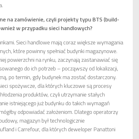
a.
e na zamówienie, czyli projekty typu BTS (build-
również w przypadku sieci handlowych?
unkami. Sieci handlowe mają coraz większe wymagania
znych, które powinny spełniać budynki magazynowe.
dniej powierzchni na rynku, zaczynają zastanawiać się
owanego do ich potrzeb – począwszy od lokalizacji,
zną, po termin, gdy budynek ma zostać dostarczony.
ieci spożywcze, dla których kluczowe są procesy
hłodzenia produktów, czyli utrzymanie stałych
nie istniejącego już budynku do takich wymagań
 mógłby odpowiadać założeniom. Dlatego operatorzy
e budowy, magazyn był technologicznie
ufland i Carrefour, dla których deweloper Panattoni