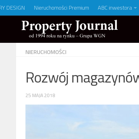
RY DESIGN
Nieruchomości Premium
ABC inwestora
NIERUCHOMOŚCI
Rozwój magazynów
25 MAJA 2018