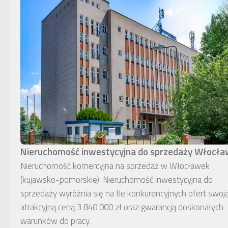
Nieruchomość inwestycyjna do sprzedaży Włocł
Nieruchomość komercyjna na sprzedaż w Włocławek
(kujawsko-pomorskie). Nieruchomość inwestycyjna do
sprzedaży wyróżnia się na tle konkurencyjnych ofert swoj
atrakcyjną ceną 3 840 000 zł oraz gwarancją doskonałych
warunków do pracy.