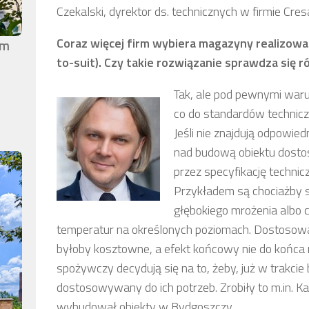
Czekalski, dyrektor ds. technicznych w firmie Cres
Coraz więcej firm wybiera magazyny realizowan
em
to-suit). Czy takie rozwiązanie sprawdza się 
Tak, ale pod pewnymi war
co do standardów technic
Jeśli nie znajdują odpowie
nad budową obiektu dostos
przez specyfikację technic
Przykładem są chociażby s
głębokiego mrożenia albo c
temperatur na określonych poziomach. Dostosowa
byłoby kosztowne, a efekt końcowy nie do końca
spożywczy decydują się na to, żeby, już w trakci
dostosowywany do ich potrzeb. Zrobiły to m.in. Ka
wybudował obiekty w Bydgoszczy.