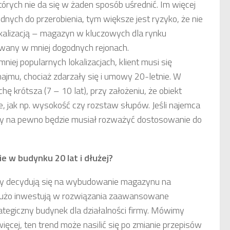
rych nie da się w żaden sposób uśrednić. Im więcej
ych do przerobienia, tym większe jest ryzyko, że nie
okalizacją – magazyn w kluczowych dla rynku
uowany w mniej dogodnych rejonach.
iej popularnych lokalizacjach, klient musi się
najmu, chociaż zdarzały się i umowy 20-letnie. W
ę krótsza (7 – 10 lat), przy założeniu, że obiekt
 jak np. wysokość czy rozstaw słupów. Jeśli najemca
edy na pewno będzie musiał rozważyć dostosowanie do
ie w budynku 20 lat i dłużej?
tedy decydują się na wybudowanie magazynu na
 dużo inwestują w rozwiązania zaawansowane
trategiczny budynek dla działalności firmy. Mówimy
ięcej, ten trend może nasilić się po zmianie przepisów