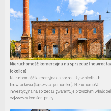
Nieruchomość komercyjna na sprzedaż Inowrocł
(okolice)
Nieruchomość komercyjna do sprzedaży w okolicach
Inowrocławia (kujawsko-pomorskie). Nieruchomość
inwestycyjna na sprzedaż gwarantuje przyszłym właścici
najwyższy komfort pracy.