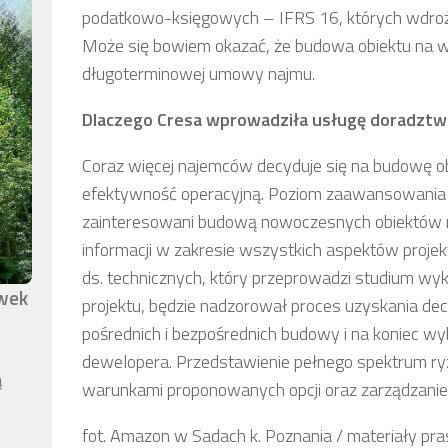
podatkowo-księgowych – IFRS 16, których wdroże
Może się bowiem okazać, że budowa obiektu na wł
długoterminowej umowy najmu.
Dlaczego Cresa wprowadziła usługę doradztwa 
Coraz więcej najemców decyduje się na budowę o
efektywność operacyjną. Poziom zaawansowania te
zainteresowani budową nowoczesnych obiektów
informacji w zakresie wszystkich aspektów projek
ds. technicznych, który przeprowadzi studium wy
awek
projektu, będzie nadzorował proces uzyskania dec
pośrednich i bezpośrednich budowy i na koniec 
dewelopera. Przedstawienie pełnego spektrum ry
ą
warunkami proponowanych opcji oraz zarządzanie
fot. Amazon w Sadach k. Poznania / materiały pr