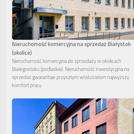
Nieruchomość komercyjna na sprzedaż Białystok
(okolice)
Nieruchomość komercyjna do sprzedaży w okolicach
Białegostoku (podlaskie). Nieruchomość inwestycyjna na
sprzedaż gwarantuje przyszłym właścicielom najwyższy
komfort pracy.