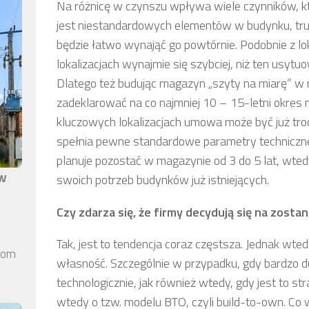
Na różnicę w czynszu wpływa wiele czynników, któ
jest niestandardowych elementów w budynku, trudn
będzie łatwo wynająć go powtórnie. Podobnie z l
lokalizacjach wynajmie się szybciej, niż ten usyt
Dlatego też budując magazyn „szyty na miarę” w mn
zadeklarować na co najmniej 10 – 15-letni okres 
kluczowych lokalizacjach umowa może być już troch
spełnia pewne standardowe parametry techniczne,
planuje pozostać w magazynie od 3 do 5 lat, wt
aw
swoich potrzeb budynków już istniejących.
Czy zdarza się, że firmy decydują się na zostan
Tak, jest to tendencja coraz częstsza. Jednak w
elom
własność. Szczególnie w przypadku, gdy bardzo
technologicznie, jak również wtedy, gdy jest to s
wtedy o tzw. modelu BTO, czyli build-to-own. Co w