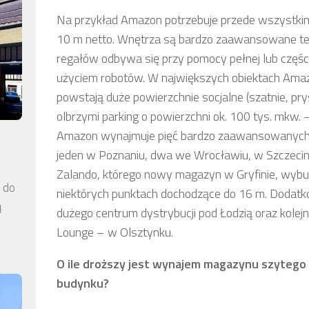
Na przykład Amazon potrzebuje przede wszystki
10 m netto. Wnętrza są bardzo zaawansowane tec
regałów odbywa się przy pomocy pełnej lub częś
użyciem robotów. W największych obiektach Amazo
powstają duże powierzchnie socjalne (szatnie, pry
olbrzymi parking o powierzchni ok. 100 tys. mkw
Amazon wynajmuje pięć bardzo zaawansowanych t
jeden w Poznaniu, dwa we Wrocławiu, w Szczeci
Zalando, którego nowy magazyn w Gryfinie, wyb
a do
niektórych punktach dochodzące do 16 m. Dodatko
ą
dużego centrum dystrybucji pod Łodzią oraz kole
Lounge – w Olsztynku.
O ile droższy jest wynajem magazynu szytego 
budynku?