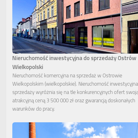
Nieruchomość inwestycyjna do sprzedaży Ostrów
Wielkopolski
Nieruchomość komercyjna na sprzedaż w Ostrowie
Wielkopolskim (wielkopolskie). Nieruchomość inwestycyjn
sprzedaży wyróżnia się na tle konkurencyjnych ofert swoj
atrakcyjną ceną 3 500 000 zł oraz gwarancją doskonałych
warunków do pracy.