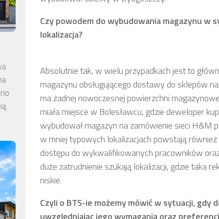
Czy powodem do wybudowania magazynu w sy
lokalizacja?
wa
Absolutnie tak, w wielu przypadkach jest to główn
na
magazynu obsługującego dostawy do sklepów na ko
wno
ma żadnej nowoczesnej powierzchni magazynowej,
ią
miała miejsce w Bolesławcu, gdzie deweloper kupi
wybudował magazyn na zamówienie sieci H&M po
w mniej typowych lokalizacjach powstają również
dostępu do wykwalifikowanych pracowników oraz 
duże zatrudnienie szukają lokalizacji, gdzie taka r
niskie.
Czyli o BTS-ie możemy mówić w sytuacji, gdy 
uwzględniając jego wymagania oraz preferencje 