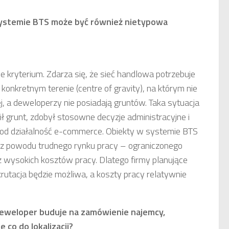
stemie BTS może być również nietypowa
e kryterium. Zdarza się, że sieć handlowa potrzebuje
nkretnym terenie (centre of gravity), na którym nie
 a deweloperzy nie posiadają gruntów. Taka sytuacja
ł grunt, zdobył stosowne decyzje administracyjne i
d działalność e-commerce. Obiekty w systemie BTS
 z powodu trudnego rynku pracy – ograniczonego
wysokich kosztów pracy. Dlatego firmy planujące
ekrutacja będzie możliwa, a koszty pracy relatywnie
deweloper buduje na zamówienie najemcy,
co do lokalizacji?