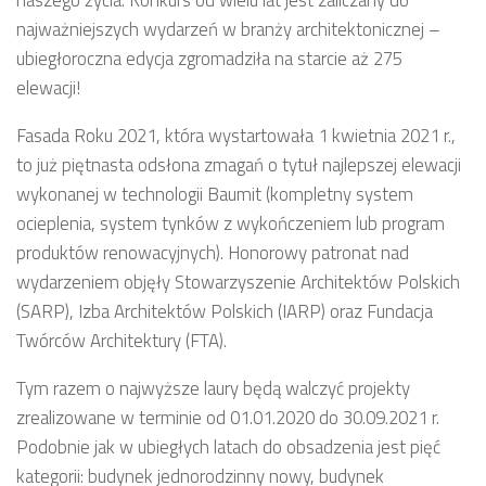
naszego życia. Konkurs od wielu lat jest zaliczany do
najważniejszych wydarzeń w branży architektonicznej –
ubiegłoroczna edycja zgromadziła na starcie aż 275
elewacji!
Fasada Roku 2021, która wystartowała 1 kwietnia 2021 r.,
to już piętnasta odsłona zmagań o tytuł najlepszej elewacji
wykonanej w technologii Baumit (kompletny system
ocieplenia, system tynków z wykończeniem lub program
produktów renowacyjnych). Honorowy patronat nad
wydarzeniem objęły Stowarzyszenie Architektów Polskich
(SARP), Izba Architektów Polskich (IARP) oraz Fundacja
Twórców Architektury (FTA).
Tym razem o najwyższe laury będą walczyć projekty
zrealizowane w terminie od 01.01.2020 do 30.09.2021 r.
Podobnie jak w ubiegłych latach do obsadzenia jest pięć
kategorii: budynek jednorodzinny nowy, budynek