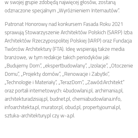
w swojej grupie zdobędą najwięcej głosów, zostaną
odznaczone specjalnym „Wyróżnieniem Internautów”.
Patronat Honorowy nad konkursem Fasada Roku 2021
sprawują Stowarzyszenie Architektów Polskich (SARP) Izba
Architektów Rzeczypospolitej Polskiej (IARP) oraz Fundacja
Twórców Architektury (FTA). Ideę wspierają także media
branżowe, w tym redakcje takich periodyków jak:
„Budujemy Dom”, „ekspertbudowlany”, „Izolacje”, „Otoczenie
Domu”, „Projekty domów”, „Renowacje i Zabytki”,
„Technologie i Materiały”, „TerazDom”, „Zawód:Architekt”
oraz portali internetowych: 4budowlani.pl, archimania.pl,
architekturadzisiaj.pl, budnet.pl, chemiabudowlana.info,
infoarchitekta.pl, murator.pl, obud.pl, propertyjournal.pl,
sztuka-architektury.pl czy w-a.pl.