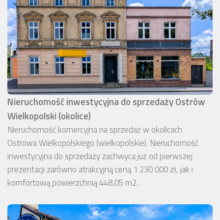
Nieruchomość inwestycyjna do sprzedaży Ostrów
Wielkopolski (okolice)
Nieruchomość komercyjna na sprzedaż w okolicach
Ostrowa Wielkopolskiego (wielkopolskie). Nieruchomość
inwestycyjna do sprzedaży zachwyca już od pierwszej
prezentacji zarówno atrakcyjną ceną 1 230 000 zł, jak i
komfortową powierzchnią 448,05 m2.