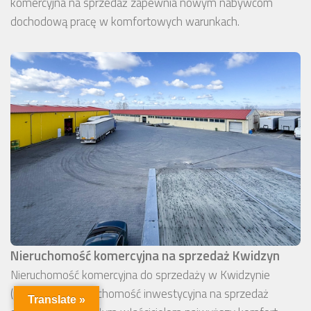
komercyjna na sprzedaż zapewnia nowym nabywcom
dochodową pracę w komfortowych warunkach.
Nieruchomość komercyjna na sprzedaż Kwidzyn
Nieruchomość komercyjna do sprzedaży w Kwidzynie
(pomorskie). Nieruchomość inwestycyjna na sprzedaż
Translate »