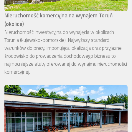
Nieruchomość komercyjna na wynajem Toruń
(okolice)
Nieruchomość inwestycyjna do wynajęcia w okolicach
Torunia (kujawsko-pomorskie). Najwyższy standard
warunków do pracy, imponująca lokalizacja oraz przyjazne
środowisko do prowadzenia dochodowego biznesu to
najmocniejsze atuty oferowanej do wynajmu nieruchomości
komercyjnej.