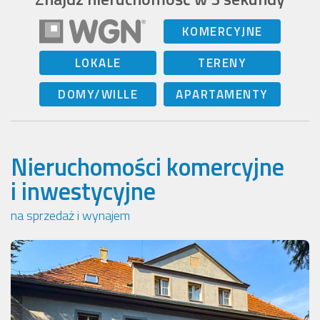
KOMERCYJNE
LOKALE
TERENY
DOMY/WILLE
APARTAMENTY
Nieruchomości komercyjne
i inwestycyjne
na sprzedaż i wynajem