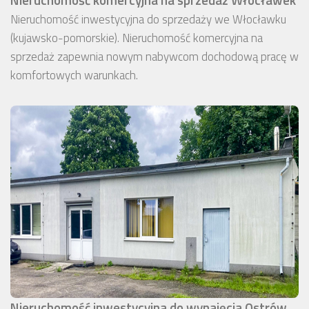
Nieruchomość inwestycyjna do sprzedaży we Włocławku
(kujawsko-pomorskie). Nieruchomość komercyjna na
sprzedaż zapewnia nowym nabywcom dochodową pracę w
komfortowych warunkach.
Nieruchomość inwestycyjna do wynajęcia Ostrów