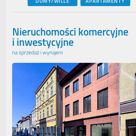
DOMY/WILLE
APARTAMENTY
Nieruchomości komercyjne
i inwestycyjne
na sprzedaż i wynajem