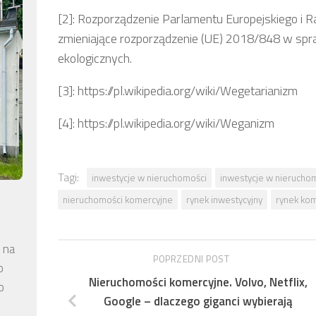
[2]: Rozporządzenie Parlamentu Europejskiego i 
zmieniające rozporządzenie (UE) 2018/848 w spra
ekologicznych.
[3]: https://pl.wikipedia.org/wiki/Wegetarianizm
[4]: https://pl.wikipedia.org/wiki/Weganizm
Tagi:
inwestycje w nieruchomości
inwestycje w nierucho
nieruchomości komercyjne
rynek inwestycyjny
rynek kom
 na
POPRZEDNI POST
o
Nieruchomości komercyjne. Volvo, Netflix,
o
Google – dlaczego giganci wybierają