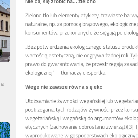
Nie daj się zrobić na… zielono
Zielone tło lub elementy etykiety, trawiaste bar
naturalne, np. za pomocą brązowego, ekologiczne
konsumentów, przekonanych, że sięgają po ekolo
„Bez potwierdzenia ekologicznego statusu produkt
wartością estetyczną, nie odgrywa żadnej roli. Tyl
prawo do gwarantowania, że przestrzegają zasad
ekologicznej” – tłumaczy ekspertka.
na
Wege nie zawsze równa się eko
Utożsamianie żywności wegańskiej lub wegetariań
postrzegania tych rodzajów żywności przez kons
wegetariańską i wegańską do argumentów ekologi
etycznych (zachowanie dobrostanu zwierząt)[3], [
wyprodukowane w gospodarstwach ekologicznyc