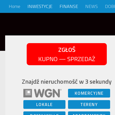
Home
INWESTYCJE
FINANSE
NEWS
DOB
Skip to content
ZGŁOŚ
KUPNO — SPRZEDAŻ
Znajdź nieruchomość w 3 sekundy
KOMERCYJNE
LOKALE
TERENY