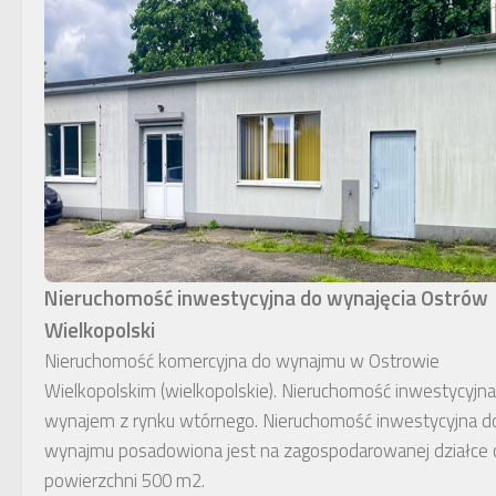
Nieruchomość inwestycyjna do wynajęcia Ostrów
Wielkopolski
Nieruchomość komercyjna do wynajmu w Ostrowie
Wielkopolskim (wielkopolskie). Nieruchomość inwestycyjna
wynajem z rynku wtórnego. Nieruchomość inwestycyjna d
wynajmu posadowiona jest na zagospodarowanej działce 
powierzchni 500 m2.