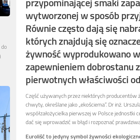
przypominającej smaki zapa
wytworzonej w sposób przyj
Równie często dają się nabr
których znajdują się oznacz
a do
żywność wyprodukowano w z
ą
zapewnieniem dobrostanu z
pierwotnych właściwości o
Część używanych przez niektórych producentów ż
chwyty, określane jako „ekościema”. Dr inż. Urszu
współzałożycielka pierwszej w Polsce jednostki cer
dać się wprowadzić w błąd i rozpoznać prawdziw
Euroliść to jedyny symbol żywności ekologiczn