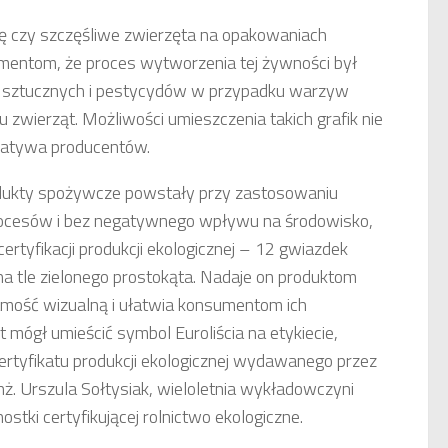
rawę czy szczęśliwe zwierzęta na opakowaniach
ntom, że proces wytworzenia tej żywności był
ów sztucznych i pestycydów w przypadku warzyw
zwierząt. Możliwości umieszczenia takich grafik nie
icjatywa producentów.
odukty spożywcze powstały przy zastosowaniu
procesów i bez negatywnego wpływu na środowisko,
 certyfikacji produkcji ekologicznej – 12 gwiazdek
 na tle zielonego prostokąta. Nadaje on produktom
amość wizualną i ułatwia konsumentom ich
 mógł umieścić symbol Euroliścia na etykiecie,
certyfikatu produkcji ekologicznej wydawanego przez
nż. Urszula Sołtysiak, wieloletnia wykładowczyni
tki certyfikującej rolnictwo ekologiczne.