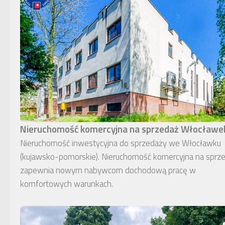
Nieruchomość komercyjna na sprzedaż Włocławe
Nieruchomość inwestycyjna do sprzedaży we Włocławku
(kujawsko-pomorskie). Nieruchomość komercyjna na sprz
zapewnia nowym nabywcom dochodową pracę w
komfortowych warunkach.