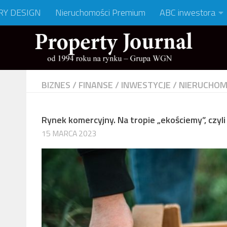
RY DESIGN
Nieruchomości Premium
ABC inwestora
BIZNES
/
FINANSE
/
INWESTYCJE
/
NIERUCHOM
Rynek komercyjny. Na tropie „ekościemy”, czyl
15 MARCA 2023