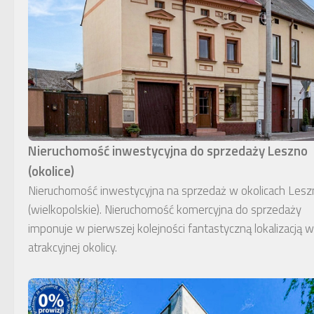
Nieruchomość inwestycyjna do sprzedaży Leszno
(okolice)
Nieruchomość inwestycyjna na sprzedaż w okolicach Lesz
(wielkopolskie). Nieruchomość komercyjna do sprzedaży
imponuje w pierwszej kolejności fantastyczną lokalizacją w
atrakcyjnej okolicy.