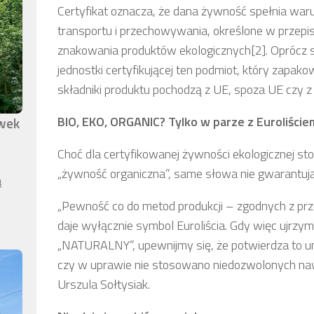
Certyfikat oznacza, że dana żywność spełnia waru
transportu i przechowywania, określone w przepisa
znakowania produktów ekologicznych[2]. Oprócz 
jednostki certyfikującej ten podmiot, który zapako
składniki produktu pochodzą z UE, spoza UE czy 
BIO, EKO, ORGANIC? Tylko w parze z Euroliście
awek
Choć dla certyfikowanej żywności ekologicznej sto
„żywność organiczna”, same słowa nie gwarantują,
ą
„Pewność co do metod produkcji – zgodnych z prz
daje wyłącznie symbol Euroliścia. Gdy więc ujrzym
„NATURALNY”, upewnijmy się, że potwierdza to un
czy w uprawie nie stosowano niedozwolonych n
Urszula Sołtysiak.