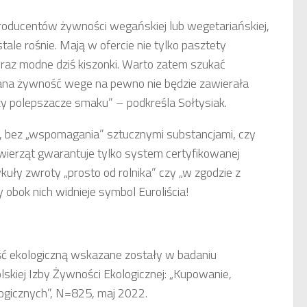
producentów żywności wegańskiej lub wegetariańskiej,
stale rośnie. Mają w ofercie nie tylko pasztety
oraz modne dziś kiszonki. Warto zatem szukać
kowana żywność wege na pewno nie będzie zawierała
zy polepszacze smaku” – podkreśla Sołtysiak.
, bez „wspomagania” sztucznymi substancjami, czy
erząt gwarantuje tylko system certyfikowanej
ykuły zwroty „prosto od rolnika” czy „w zgodzie z
obok nich widnieje symbol Euroliścia!
ć ekologiczną wskazane zostały w badaniu
skiej Izby Żywności Ekologicznej: „Kupowanie,
ogicznych”, N=825, maj 2022.