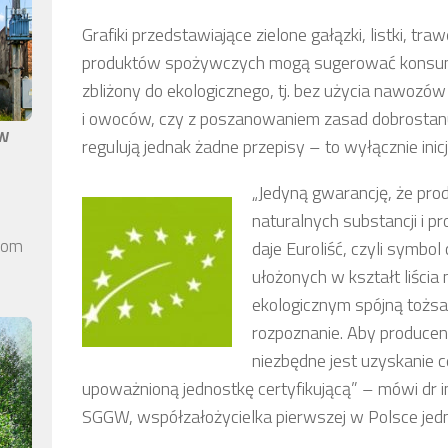
Grafiki przedstawiające zielone gałązki, listki, t
produktów spożywczych mogą sugerować konsume
zbliżony do ekologicznego, tj. bez użycia nawoz
i owoców, czy z poszanowaniem zasad dobrostanu 
aw
regulują jednak żadne przepisy – to wyłącznie in
„Jedyną gwarancję, że pr
naturalnych substancji i 
elom
daje Euroliść, czyli symbol
ułożonych w kształt liścia
ekologicznym spójną tożs
rozpoznanie. Aby producent
niezbędne jest uzyskanie 
upoważnioną jednostkę certyfikującą” – mówi dr i
SGGW, współzałożycielka pierwszej w Polsce jednos