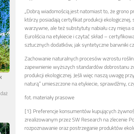
„Dobrą wiadomością jest natomiast to, że grono 
którzy posiadają certyfikat produkcji ekologicznej, 
warzywne, ale też substytuty nabiału czy mięsa 
Euroliścia na etykiecie i czytać skład – certyfi
sztucznych dodatków, jak syntetyczne barwniki c
Zachowanie naturalnych procesów wzrostu roślin
zapewnienie wyższych standardów dobrostanu zwi
produkcji ekologicznej. Jeśli więc naszą uwagę prz
k
naturą” umieszczone na etykiecie, sprawdźmy, czy 
edaż
fot. materiały prasowe
[1]: Preferencje konsumentów kupujących żywnoś
zrealizowanym przez SW Research na zlecenie Pol
rozpoznawanie oraz postrzeganie produktów ekol