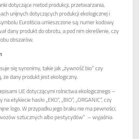
nki dotyczące metod produkcji, przetwarzania,
ch unijnych dotyczących produkcji ekologicznej i
symbolu Euroliścia umieszczone są: numer kodowy
wał dany produkt do obrotu, a pod nim określenie, czy
z obu obszarów.
m
suje się synonimy, takie jak „żywność bio” czy
 że dany produkt jest ekologiczny.
episami UE dotyczącymi rolnictwa ekologicznego –
y na etykiecie hasło „EKO”, „BIO”, „ORGANIC”, czy
ijne logo. W przypadku jego braku nie ma pewności,
awozów sztucznych albo pestycydów” – wyjaśnia