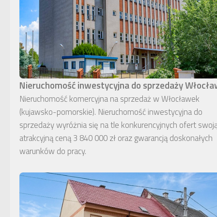
Nieruchomość inwestycyjna do sprzedaży Włocł
Nieruchomość komercyjna na sprzedaż w Włocławek
(kujawsko-pomorskie). Nieruchomość inwestycyjna do
sprzedaży wyróżnia się na tle konkurencyjnych ofert swoj
atrakcyjną ceną 3 840 000 zł oraz gwarancją doskonałych
warunków do pracy.