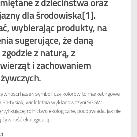
miętane z dzieciństwa oraz
azny dla środowiska[1].
ać, wybierając produkty, na
enia sugerujące, że daną
godzie z naturą, z
wierząt i zachowaniem
dżywczych.
ywności haseł, symboli czy kolorów to marketingowe
la Sołtysiak, wieloletnia wykładowczyni SGGW,
tyfikującej rolnictwo ekologiczne, podpowiada, jak nie
ą żywność ekologiczną.
ej