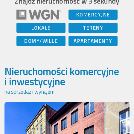
Znajdź nieruchomość w 3 sekundy
KOMERCYJNE
LOKALE
TERENY
DOMY/WILLE
APARTAMENTY
Nieruchomości komercyjne
i inwestycyjne
na sprzedaż i wynajem