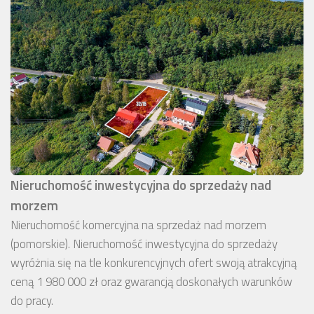
Nieruchomość inwestycyjna do sprzedaży nad
morzem
Nieruchomość komercyjna na sprzedaż nad morzem
(pomorskie). Nieruchomość inwestycyjna do sprzedaży
wyróżnia się na tle konkurencyjnych ofert swoją atrakcyjną
ceną 1 980 000 zł oraz gwarancją doskonałych warunków
do pracy.