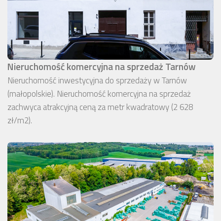
Nieruchomość komercyjna na sprzedaż Tarnów
Nieruchomość inwestycyjna do sprzedaży w Tarnów
(małopolskie). Nieruchomość komercyjna na sprzedaż
zachwyca atrakcyjną ceną za metr kwadratowy (2 628
zł/m2).