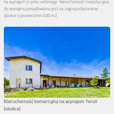
na wynajem z rynku wtórnego. Nieruchomość inwestycyjna
do wynajmu posadowiona jest na zagospodarowanej
działce o powierzchni 500 m2.
Nieruchomość komercyjna na wynajem Toruń
(okolice)