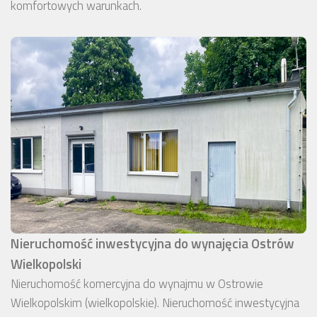
komfortowych warunkach.
Nieruchomość inwestycyjna do wynajęcia Ostrów
Wielkopolski
Nieruchomość komercyjna do wynajmu w Ostrowie
Wielkopolskim (wielkopolskie). Nieruchomość inwestycyjna