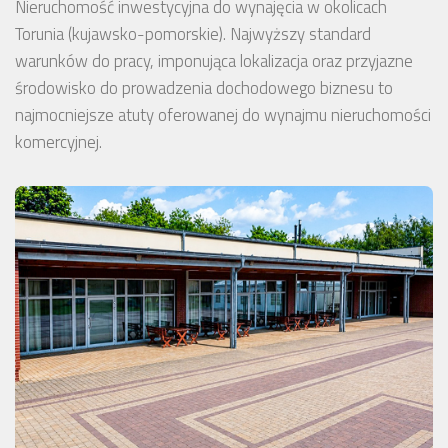
Nieruchomość inwestycyjna do wynajęcia w okolicach
Torunia (kujawsko-pomorskie). Najwyższy standard
warunków do pracy, imponująca lokalizacja oraz przyjazne
środowisko do prowadzenia dochodowego biznesu to
najmocniejsze atuty oferowanej do wynajmu nieruchomości
komercyjnej.