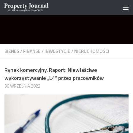
Skip to content
BIZNES
/
FINANSE
/
INWESTYCJE
/
NIERUCHOMOŚCI
Rynek komercyjny. Raport: Niewłaściwe
wykorzystywanie „L4” przez pracowników
30 WRZEŚNIA 2022