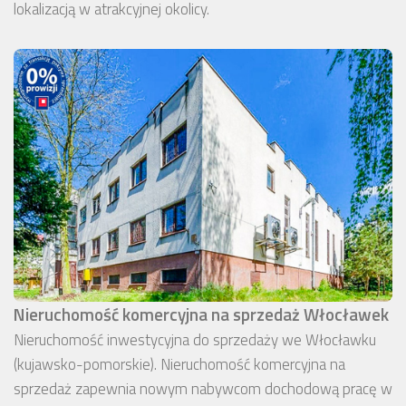
lokalizacją w atrakcyjnej okolicy.
Nieruchomość komercyjna na sprzedaż Włocławek
Nieruchomość inwestycyjna do sprzedaży we Włocławku
(kujawsko-pomorskie). Nieruchomość komercyjna na
sprzedaż zapewnia nowym nabywcom dochodową pracę w