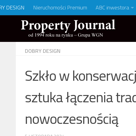
RY DESIGN
Nieruchomości Premium
ABC inwestora
DOBRY DESIGN
Szkło w konserwacji
sztuka łączenia trad
nowoczesnością