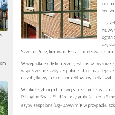
co umo
konser
– Jeże
na wym
aw
ograni
uzyska
Szymon Piróg, kierownik Biura Doradztwa Technicz
W wypadku kiedy konieczne jest zastosowanie szy
elom
współczesne szyby zespolone, które mają lepsze w
do zabytkowych ram zaprojektowanych dla szyb 
W takich sytuacjach rozwiązaniem może być zasto
Pilkington Spacia™, które przy grubości około 6 
2
szyby zespolone (Ug=0,9W/m
K w przypadku szkł