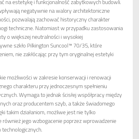
 na estetykę i funkcjonalność zabytkowych budowli.
wpływają negatywnie na walory architektoniczne
lności, pozwalają zachować historyczny charakter
mogi techniczne. Natomiast w przypadku zastosowania
y o większej neutralności i wysokiej
tywne szkło Pilkington Suncool™ 70/35, które
em, nie zakłócając przy tym oryginalnej estetyki
ie możliwości w zakresie konserwacji i renowacji
znego charakteru przy jednoczesnym spełnieniu
cznych. Wymaga to jednak ścisłej współpracy między
nnych oraz producentem szyb, a także świadomego
ki takim działaniom, możliwe jest nie tylko
ale również jego wzbogacenie poprzez wprowadzenie
 technologicznych.