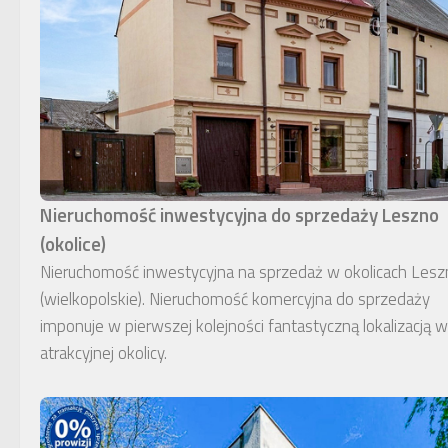
Nieruchomość inwestycyjna do sprzedaży Leszno
(okolice)
Nieruchomość inwestycyjna na sprzedaż w okolicach Lesz
(wielkopolskie). Nieruchomość komercyjna do sprzedaży
imponuje w pierwszej kolejności fantastyczną lokalizacją w
atrakcyjnej okolicy.