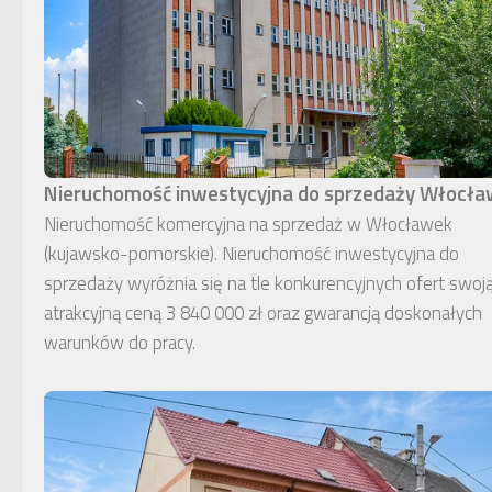
Nieruchomość inwestycyjna do sprzedaży Włocł
Nieruchomość komercyjna na sprzedaż w Włocławek
(kujawsko-pomorskie). Nieruchomość inwestycyjna do
sprzedaży wyróżnia się na tle konkurencyjnych ofert swoj
atrakcyjną ceną 3 840 000 zł oraz gwarancją doskonałych
warunków do pracy.