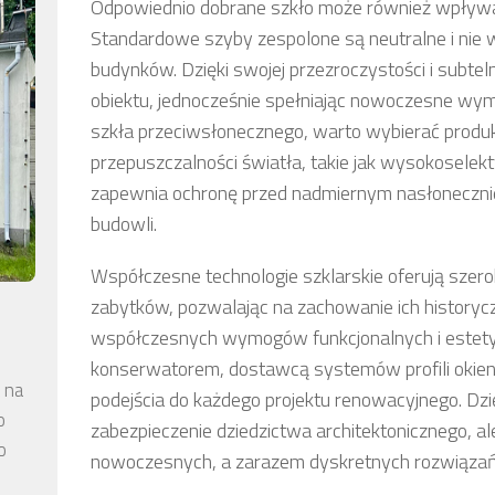
Odpowiednio dobrane szkło może również wpływać
Standardowe szyby zespolone są neutralne i nie 
budynków. Dzięki swojej przezroczystości i subte
obiektu, jednocześnie spełniając nowoczesne wy
szkła przeciwsłonecznego, warto wybierać produkt
przepuszczalności światła, takie jak wysokoselek
zapewnia ochronę przed nadmiernym nasłonecznieni
budowli.
Współczesne technologie szklarskie oferują szerok
zabytków, pozwalając na zachowanie ich historyc
współczesnych wymogów funkcjonalnych i estety
konserwatorem, dostawcą systemów profili okie
 na
podejścia do każdego projektu renowacyjnego. Dzię
o
zabezpieczenie dziedzictwa architektonicznego, 
o
nowoczesnych, a zarazem dyskretnych rozwiązań