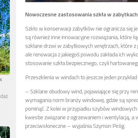
Nowoczesne zastosowania szkła w zabytkach
Szkło w konserwacji zabytków nie ogranicza się j
są również inne innowacyjne rozwiązania, które ł
szklane drzwi w zabytkowych wnętrzach, które z
ale renowacja z jakiegoś powodu zakłada ich wykor
stosowanie szkła bezpiecznego, czyli hartowaneg
Przeszklenia w windach to jeszcze jeden przykła
k
– Szklane obudowy wind, pojawiające się przy re
edaż
wymagania norm branży windowej, gdzie są sprec
pominąć. Z kolei w przypadku szybów windowych
kwestie związane z ogrzewaniem i wentylacją, a
przeciwsłoneczne – wyjaśnia Szymon Piróg.