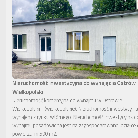
Nieruchomość inwestycyjna do wynajęcia Ostrów
Wielkopolski
Nieruchomość komercyjna do wynajmu w Ostrowie
Wielkopolskim (wielkopolskie). Nieruchomość inwestycyjna
wynajem z rynku wtórnego. Nieruchomość inwestycyjna d
wynajmu posadowiona jest na zagospodarowanej działce 
powierzchni 500 m2.