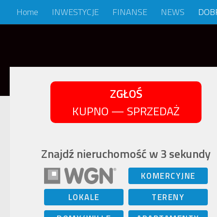
Home
INWESTYCJE
FINANSE
NEWS
DOB
Skip to content
ZGŁOŚ
KUPNO — SPRZEDAŻ
Znajdź nieruchomość w 3 sekundy
KOMERCYJNE
LOKALE
TERENY