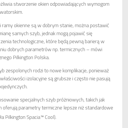
żliwia stworzenie okien odpowiadających wymogom
watorskim.
li ramy okienne są w dobrym stanie, można postawić
ianę samych szyb, jednak mogą pojawić się
czenia technologiczne, które będą pewną barierą w
niu dobrych parametrów np. termicznych – mówi
nego Pilkington Polska.
b zespolonych rodzi to nowe komplikacje, ponieważ
łaściwości izolacyjne są grubsze i często nie pasują
pojedynczych.
sowanie specjalnych szyb próżniowych, takich jak
mm oferują parametry termiczne lepsze niż standardowe
a Pilkington Spacia™ Cool).