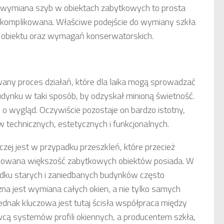
 wymiana szyb w obiektach zabytkowych to prosta
 skomplikowana. Właściwe podejście do wymiany szkła
o obiektu oraz wymagań konserwatorskich.
any proces działań, które dla laika mogą sprowadzać
ynku w taki sposób, by odzyskał minioną świetność.
 o wygląd. Oczywiście pozostaje on bardzo istotny,
 technicznych, estetycznych i funkcjonalnych.
aczej jest w przypadku przeszkleń, które przecież
owana większość zabytkowych obiektów posiada. W
dku starych i zaniedbanych budynków często
zna jest wymiana całych okien, a nie tylko samych
Jednak kluczowa jest tutaj ścisła współpraca między
cą systemów profili okiennych, a producentem szkła,