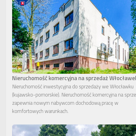
Nieruchomość komercyjna na sprzedaż Włocławe
Nieruchomość inwestycyjna do sprzedaży we Włocławku
(kujawsko-pomorskie). Nieruchomość komercyjna na sprz
zapewnia nowym nabywcom dochodową pracę w
komfortowych warunkach.