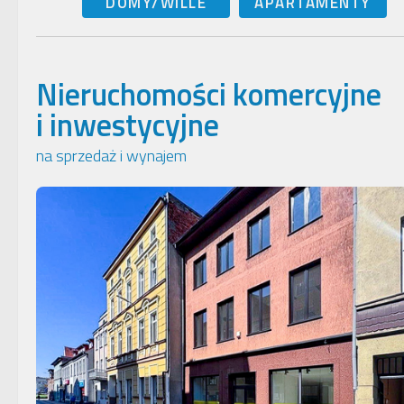
DOMY/WILLE
APARTAMENTY
Nieruchomości komercyjne
i inwestycyjne
na sprzedaż i wynajem