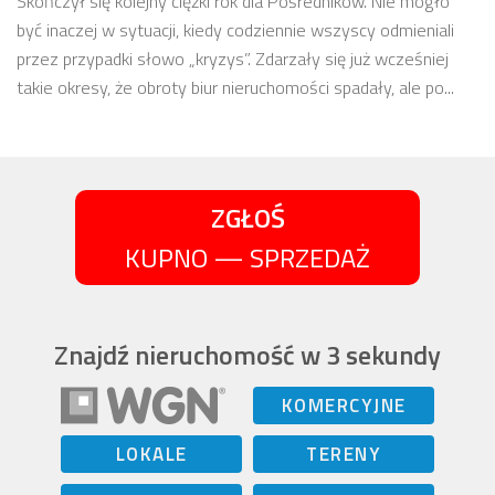
Skończył się kolejny ciężki rok dla Pośredników. Nie mogło
być inaczej w sytuacji, kiedy codziennie wszyscy odmieniali
przez przypadki słowo „kryzys”. Zdarzały się już wcześniej
takie okresy, że obroty biur nieruchomości spadały, ale po...
ZGŁOŚ
KUPNO — SPRZEDAŻ
Znajdź nieruchomość w 3 sekundy
KOMERCYJNE
LOKALE
TERENY