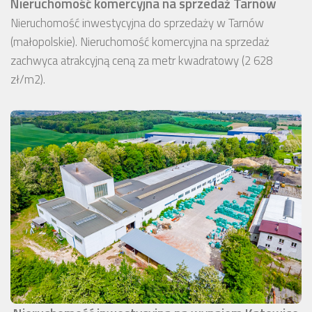
Nieruchomość komercyjna na sprzedaż Tarnów
Nieruchomość inwestycyjna do sprzedaży w Tarnów
(małopolskie). Nieruchomość komercyjna na sprzedaż
zachwyca atrakcyjną ceną za metr kwadratowy (2 628
zł/m2).