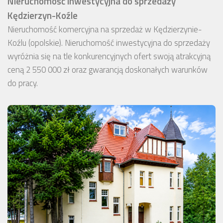
Nieruchomość inwestycyjna do sprzedaży
Kędzierzyn-Koźle
Nieruchomość komercyjna na sprzedaż w Kędzierzynie-
Koźlu (opolskie). Nieruchomość inwestycyjna do sprzedaży
wyróżnia się na tle konkurencyjnych ofert swoją atrakcyjną
ceną 2 550 000 zł oraz gwarancją doskonałych warunków
do pracy.