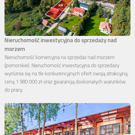
Nieruchomość inwestycyjna do sprzedaży nad
morzem
Nieruchomość komercyjna na sprzedaż nad morzem
(pomorskie). Nieruchomość inwestycyjna do sprzedaży
wyróżnia się na tle konkurencyjnych ofert swoją atrakcyjną
ceną 1 980 000 zł oraz gwarancją doskonałych warunków
do pracy.