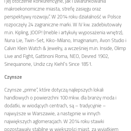
i jej otoczenie konkurencyjne, jak i uwarunkowania
makroekonomiczne miasta, strefę zasięgu oraz
perspektywy rozwoju”. W 2014 roku działalność w Polsce
rozpoczęły 24 zagraniczne marki. W IV kw. zadebiutowały
m.in. Kipling, JOOP! (meble i artykuły wyposażenia wnętrz),
Nuna Lie, Twin-Set, Kiko-Milano, Imaginarium, Avon Studio i
Calvin Klein Watch & Jewelry, a wcześniej m.in. Inside, Olimp
Live and Fight, Gattinoni Roma, NEO, Devred 1902,
Sinequanone, Undiz czy Kiehl’s Since 1851.
Czynsze
Czynsze „prime”, które dotyczą najlepszych lokali
handlowych o powierzchni 100 mkw. dla branży moda i
dodatki, w wiodących centrach, są – tradycyjnie –
najwyższe w Warszawie, a następnie w innych
największych aglomeracjach. W 2014 roku stawki
pozostawały stabilne w większości miast, za wyjątkiem