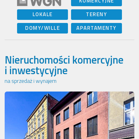
KOMERCYJNE
LOKALE
TERENY
DOMY/WILLE
APARTAMENTY
Nieruchomości komercyjne
i inwestycyjne
na sprzedaż i wynajem