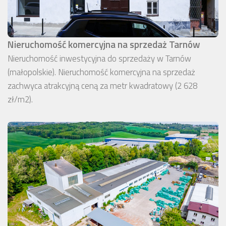
Nieruchomość komercyjna na sprzedaż Tarnów
Nieruchomość inwestycyjna do sprzedaży w Tarnów
(małopolskie). Nieruchomość komercyjna na sprzedaż
zachwyca atrakcyjną ceną za metr kwadratowy (2 628
zł/m2).