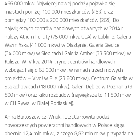
466 000 mkw. Najwięcej nowej podaży pojawiło się
miastach poniżej 100 000 mieszkańców (45%) oraz
pomiędzy 100 000 a 200 000 mieszkańców (26%). Do
największych centrów handlowych otwartych w 2014 r.
należy Atrium Felicity (75 000 mkw. GLA) w Lublinie, Galeria
Warmińska (41 000 mkw.) w Olsztynie, Galeria Siedlce
(34 000 mkw.) w Siedlcach i Galeria Amber (33 500 mkw.) w
Kaliszu. W IV kw. 2014 r. rynek centrów handlowych
wzbogacił się o 65 000 mkw., w ramach trzech nowych
projektów – Vivo! w Pile (23 800 mkw.), Centrum Galardia w
Starachowicach (18 000 mkw.), Galerii Dębiec w Poznaniu (9
800 mkw.) oraz kilku rozbudów (największa to 11 800 mkw.
w CH Rywal w Białej Podlaskiej).
Anna Bartoszewicz-Wnuk, JLL: „Całkowita podaż
nowoczesnych powierzchni handlowych w Polsce sięga
obecnie 12,4 mln mkw., z czego 8,82 mln mkw. przypada na