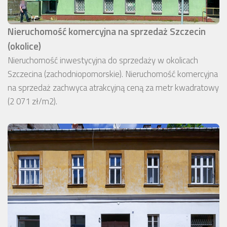
Nieruchomość komercyjna na sprzedaż Szczecin
(okolice)
Nieruchomość inwestycyjna do sprzedaży w okolicach
Szczecina (zachodniopomorskie). Nieruchomość komercyjna
na sprzedaż zachwyca atrakcyjną ceną za metr kwadratowy
(2 071 zł/m2).