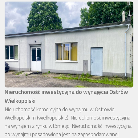
Nieruchomość inwestycyjna do wynajęcia Ostrów
Wielkopolski
Nieruchomość komercyjna do wynajmu w Ostrowie
Wielkopolskim (wielkopolskie). Nieruchomość inwestycyjna
na wynajem z rynku wtórnego. Nieruchomość inwestycyjna
do wynajmu posadowiona jest na zagospodarowanej