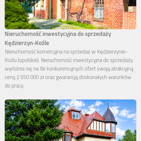
Nieruchomość inwestycyjna do sprzedaży
Kędzierzyn-Koźle
Nieruchomość komercyjna na sprzedaż w Kędzierzynie-
Koźlu (opolskie). Nieruchomość inwestycyjna do sprzedaży
wyróżnia się na tle konkurencyjnych ofert swoją atrakcyjną
ceną 2 550 000 zł oraz gwarancją doskonałych warunków
do pracy.