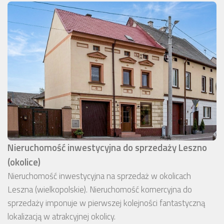
Nieruchomość inwestycyjna do sprzedaży Leszno
(okolice)
Nieruchomość inwestycyjna na sprzedaż w okolicach
Leszna (wielkopolskie). Nieruchomość komercyjna do
sprzedaży imponuje w pierwszej kolejności fantastyczną
lokalizacją w atrakcyjnej okolicy.