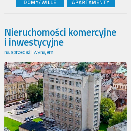
DOMY/WILLE
APARTAMENTY
Nieruchomości komercyjne
i inwestycyjne
na sprzedaż i wynajem