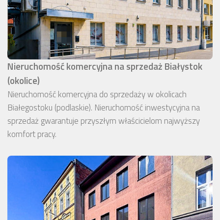
Nieruchomość komercyjna na sprzedaż Białystok
(okolice)
Nieruchomość komercyjna do sprzedaży w okolicach
Białegostoku (podlaskie). Nieruchomość inwestycyjna na
sprzedaż gwarantuje przyszłym właścicielom najwyższy
komfort pracy.