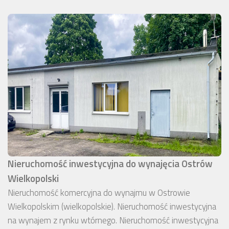
Nieruchomość inwestycyjna do wynajęcia Ostrów
Wielkopolski
Nieruchomość komercyjna do wynajmu w Ostrowie
Wielkopolskim (wielkopolskie). Nieruchomość inwestycyjna
na wynajem z rynku wtórnego. Nieruchomość inwestycyjna