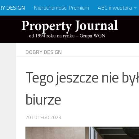
RY DESIGN
Nieruchomości Premium
ABC inwestora
DOBRY DESIGN
Tego jeszcze nie b
biurze
20 LUTEGO 2023