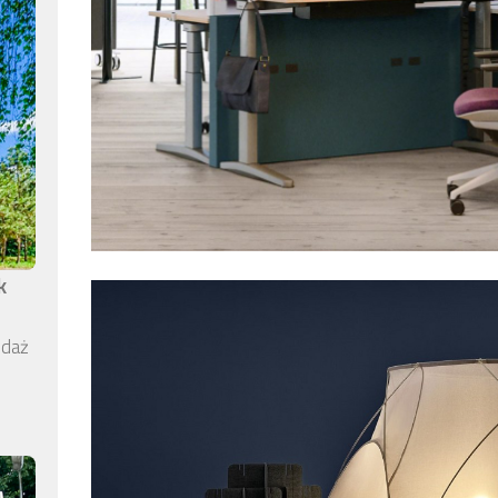
k
edaż