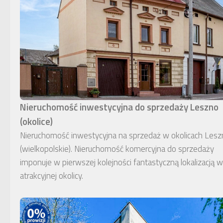
Nieruchomość inwestycyjna do sprzedaży Leszno
(okolice)
Nieruchomość inwestycyjna na sprzedaż w okolicach Lesz
(wielkopolskie). Nieruchomość komercyjna do sprzedaży
imponuje w pierwszej kolejności fantastyczną lokalizacją w
atrakcyjnej okolicy.