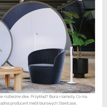
e rozbieżne idee. Przykład? Biura i namioty. Co ma
owadnia producent mebli biurowych Steelcase,