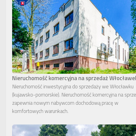
Nieruchomość komercyjna na sprzedaż Włocławe
Nieruchomość inwestycyjna do sprzedaży we Włocławku
(kujawsko-pomorskie). Nieruchomość komercyjna na sprz
zapewnia nowym nabywcom dochodową pracę w
komfortowych warunkach.