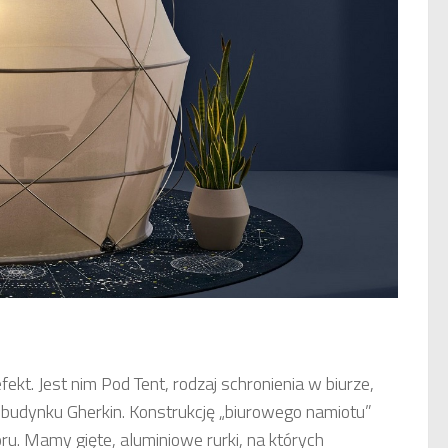
kt. Jest nim Pod Tent, rodzaj schronienia w biurze,
budynku Gherkin. Konstrukcję „biurowego namiotu”
. Mamy gięte, aluminiowe rurki, na których