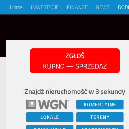
Home
INWESTYCJE
FINANSE
NEWS
DOB
Skip to content
ZGŁOŚ
KUPNO — SPRZEDAŻ
Znajdź nieruchomość w 3 sekundy
KOMERCYJNE
LOKALE
TERENY