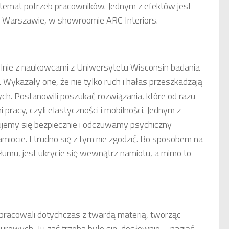
 temat potrzeb pracowników. Jednym z efektów jest
w Warszawie, w showroomie ARC Interiors.
lnie z naukowcami z Uniwersytetu Wisconsin badania
 Wykazały one, że nie tylko ruch i hałas przeszkadzają
ch. Postanowili poszukać rozwiązania, które od razu
racy, czyli elastyczności i mobilności. Jednym z
ujemy się bezpiecznie i odczuwamy psychiczny
miocie. I trudno się z tym nie zgodzić. Bo sposobem na
tłumu, jest ukrycie się wewnątrz namiotu, a mimo to
 pracowali dotychczas z twardą materią, tworząc
iurowych. Tu zaś trzeba było się, dosłownie – nagiąć.