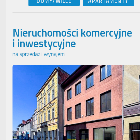
DOMY/WILLE
APARTAMENTY
Nieruchomości komercyjne
i inwestycyjne
na sprzedaż i wynajem