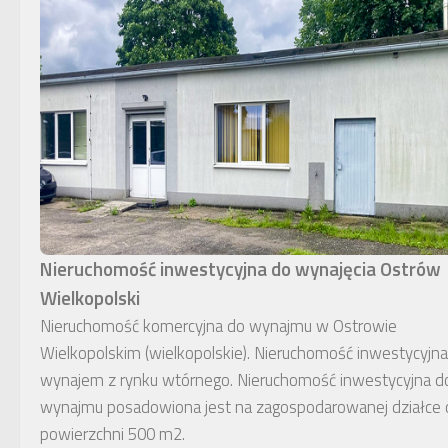
Nieruchomość inwestycyjna do wynajęcia Ostrów
Wielkopolski
Nieruchomość komercyjna do wynajmu w Ostrowie
Wielkopolskim (wielkopolskie). Nieruchomość inwestycyjna
wynajem z rynku wtórnego. Nieruchomość inwestycyjna d
wynajmu posadowiona jest na zagospodarowanej działce 
powierzchni 500 m2.