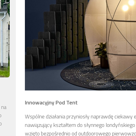
Innowacyjny Pod Tent
 na
o
Wspólne działania przyniosły naprawdę ciekawy efe
o
nawiązujący kształtem do słynnego londyńskiego 
wzięto bezpośrednio od outdoorowego pierwowzoru