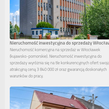
Nieruchomość inwestycyjna do sprzedaży Włocł
Nieruchomość komercyjna na sprzedaż w Włocławek
(kujawsko-pomorskie). Nieruchomość inwestycyjna do
sprzedaży wyróżnia się na tle konkurencyjnych ofert swoj
atrakcyjną ceną 3 840 000 zł oraz gwarancją doskonałych
warunków do pracy.