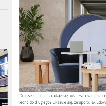
Od czasu do czasu udaje się połączyć dwie pozorni
jedno do drugiego? Okazuje się, że sporo, jak ud