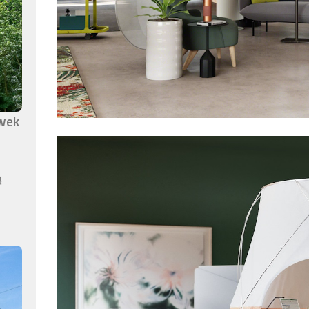
awek
ą