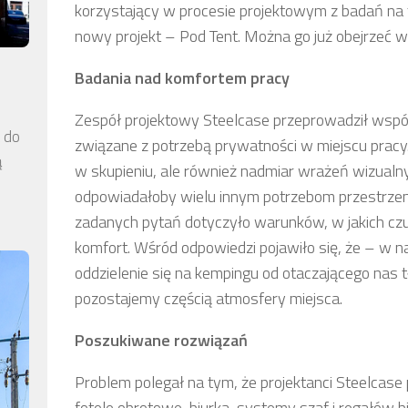
korzystający w procesie projektowym z badań na
nowy projekt – Pod Tent. Można go już obejrzeć 
Badania nad komfortem pracy
Zespół projektowy Steelcase przeprowadził wspó
a do
związane z potrzebą prywatności w miejscu pracy.
ą
w skupieniu, ale również nadmiar wrażeń wizualny
odpowiadałoby wielu innym potrzebom przestrzeni p
zadanych pytań dotyczyło warunków, w jakich cz
komfort. Wśród odpowiedzi pojawiło się, że – w na
oddzielenie się na kempingu od otaczającego nas 
pozostajemy częścią atmosfery miejsca.
Poszukiwane rozwiązań
Problem polegał na tym, że projektanci Steelcase
fotele obrotowe, biurka, systemy szaf i regałów b