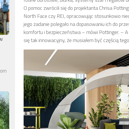
O pomoc zwrócili się do projektanta Chrisa Potting
North Face czy REI, opracowując stosunkowo nied
jego zadanie polegało na dopasowaniu ich do przes
komfortu i bezpieczeństwa – mówi Pottinger. – A
aw
się tak innowacyjny, że musiałem być częścią tego
elom