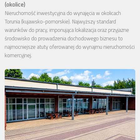
(okolice)
Nieruchomość inwestycyjna do wynajęcia w okolicach
Torunia (kujawsko-pomorskie). Najwyższy standard
warunków do pracy, imponująca lokalizacja oraz przyjazne
środowisko do prowadzenia dochodowego biznesu to
najmocniejsze atuty oferowanej do wynajmu nieruchomości
komercyjnej.