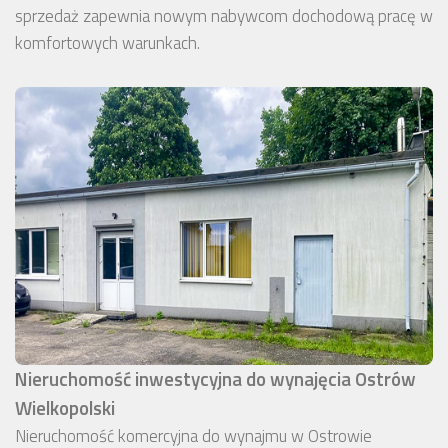
sprzedaż zapewnia nowym nabywcom dochodową pracę w
komfortowych warunkach.
Nieruchomość inwestycyjna do wynajęcia Ostrów
Wielkopolski
Nieruchomość komercyjna do wynajmu w Ostrowie