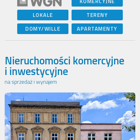
KOMERCYJNE
LOKALE
TERENY
DOMY/WILLE
APARTAMENTY
Nieruchomości komercyjne
i inwestycyjne
na sprzedaż i wynajem