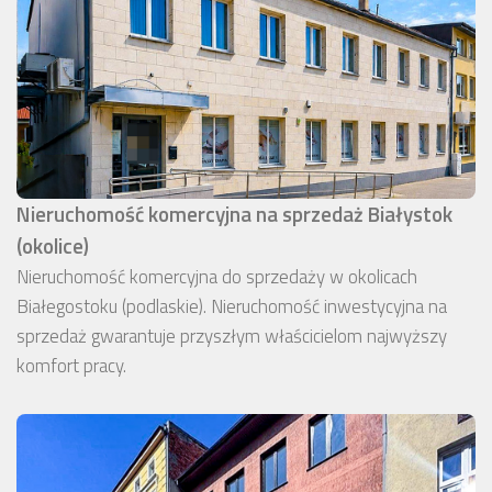
Nieruchomość komercyjna na sprzedaż Białystok
(okolice)
Nieruchomość komercyjna do sprzedaży w okolicach
Białegostoku (podlaskie). Nieruchomość inwestycyjna na
sprzedaż gwarantuje przyszłym właścicielom najwyższy
komfort pracy.