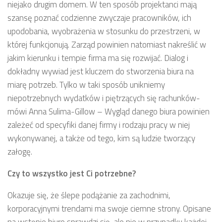
niejako drugim domem. W ten sposób projektanci mają
szansę poznać codzienne zwyczaje pracowników, ich
upodobania, wyobrażenia w stosunku do przestrzeni, w
której funkcjonują. Zarząd powinien natomiast nakreślić w
jakim kierunku i tempie firma ma się rozwijać. Dialog i
dokładny wywiad jest kluczem do stworzenia biura na
miarę potrzeb. Tylko w taki sposób unikniemy
niepotrzebnych wydatków i piętrzących się rachunków-
mówi Anna Sulima-Gillow – Wygląd danego biura powinien
zależeć od specyfiki danej firmy i rodzaju pracy w niej
wykonywanej, a także od tego, kim są ludzie tworzący
załogę.
Czy to wszystko jest Ci potrzebne?
Okazuje się, że ślepe podążanie za zachodnimi,
korporacyjnymi trendami ma swoje ciemne strony. Opisane
na wstępie biuro sprawdzi się, ale nie w przypadku każdej