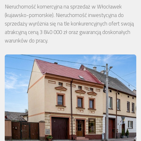
Nieruchomość komercyjna na sprzedaż w Włocławek
(kujawsko-pomorskie). Nieruchomość inwestycyjna do
sprzedaży wyróżnia się na tle konkurencyjnych ofert swoją
atrakcyjną ceną 3 840 000 zł oraz gwarancją doskonałych
warunków do pracy.