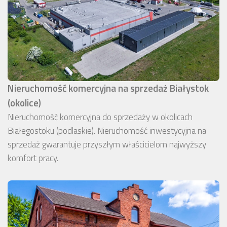
Nieruchomość komercyjna na sprzedaż Białystok
(okolice)
Nieruchomość komercyjna do sprzedaży w okolicach
Białegostoku (podlaskie). Nieruchomość inwestycyjna na
sprzedaż gwarantuje przyszłym właścicielom najwyższy
komfort pracy.