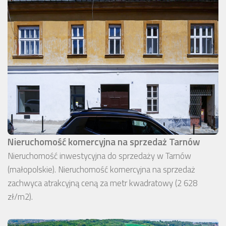
Nieruchomość komercyjna na sprzedaż Tarnów
Nieruchomość inwestycyjna do sprzedaży w Tarnów
(małopolskie). Nieruchomość komercyjna na sprzedaż
zachwyca atrakcyjną ceną za metr kwadratowy (2 628
zł/m2).