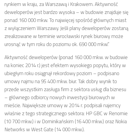
rynkiem w kraju, za Warszawą i Krakowem. Aktywność
deweloperów jest bardzo wysoka – w budowie znajduje się
ponad 160 000 mkw. To najwięcej spośród głównych miast
z wyłączeniem Warszawy. Jeśli plany deweloperów zostaną
zrealizowane w terminie wrocławski rynek biurowy może
urosnąć w tym roku do poziomu ok. 690 000 mkw.”
Aktywność deweloperów (ponad 160 000 mkw. w budowie
na koniec 2014 r.) jest efektem wysokiego popytu, który w
ubiegłym roku osiągnął rekordowy poziom – podpisano
umowy najmu na 95 400 mkw. biur. Tak dobry wynik to
przede wszystkim zasługa firm z sektora usług dla biznesu
– głównego odbiorcy nowych inwestycji biurowych w
mieście. Największe umowy w 2014 r. podpisali najemcy
właśnie z tego strategicznego sektora: HP GBC w Renomie
(10 700 mkw.) i w Dominikańskim (16 400 mkw.) oraz Nokia
Networks w West Gate (14 000 mkw.).