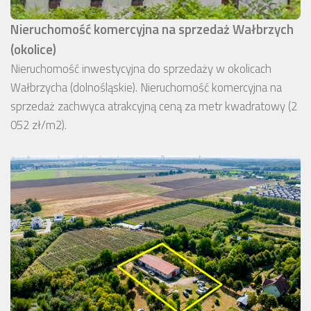
Nieruchomość komercyjna na sprzedaż Wałbrzych
(okolice)
Nieruchomość inwestycyjna do sprzedaży w okolicach
Wałbrzycha (dolnośląskie). Nieruchomość komercyjna na
sprzedaż zachwyca atrakcyjną ceną za metr kwadratowy (2
052 zł/m2).