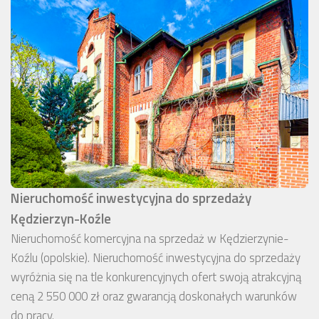
Nieruchomość inwestycyjna do sprzedaży
Kędzierzyn-Koźle
Nieruchomość komercyjna na sprzedaż w Kędzierzynie-
Koźlu (opolskie). Nieruchomość inwestycyjna do sprzedaży
wyróżnia się na tle konkurencyjnych ofert swoją atrakcyjną
ceną 2 550 000 zł oraz gwarancją doskonałych warunków
do pracy.