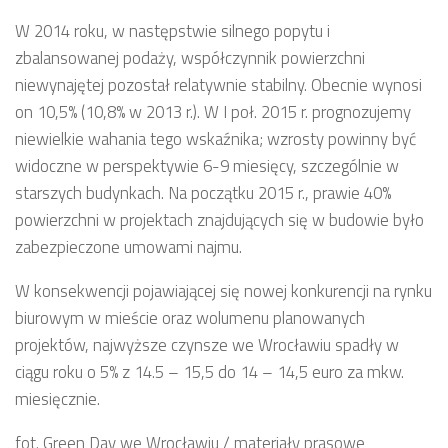
W 2014 roku, w następstwie silnego popytu i
zbalansowanej podaży, współczynnik powierzchni
niewynajętej pozostał relatywnie stabilny. Obecnie wynosi
on 10,5% (10,8% w 2013 r.). W I poł. 2015 r. prognozujemy
niewielkie wahania tego wskaźnika; wzrosty powinny być
widoczne w perspektywie 6-9 miesięcy, szczególnie w
starszych budynkach. Na początku 2015 r., prawie 40%
powierzchni w projektach znajdujących się w budowie było
zabezpieczone umowami najmu.
W konsekwencji pojawiającej się nowej konkurencji na rynku
biurowym w mieście oraz wolumenu planowanych
projektów, najwyższe czynsze we Wrocławiu spadły w
ciągu roku o 5% z 14.5 – 15,5 do 14 – 14,5 euro za mkw.
miesięcznie.
fot. Green Day we Wrocławiu / materiały prasowe