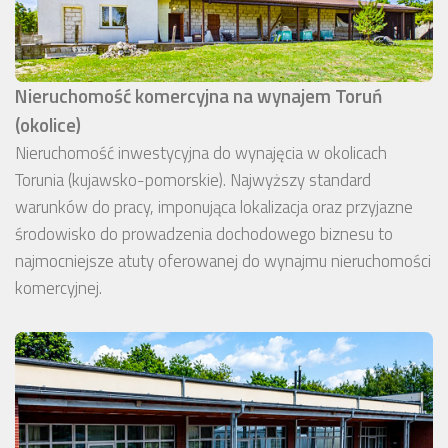
Nieruchomość komercyjna na wynajem Toruń
(okolice)
Nieruchomość inwestycyjna do wynajęcia w okolicach
Torunia (kujawsko-pomorskie). Najwyższy standard
warunków do pracy, imponująca lokalizacja oraz przyjazne
środowisko do prowadzenia dochodowego biznesu to
najmocniejsze atuty oferowanej do wynajmu nieruchomości
komercyjnej.