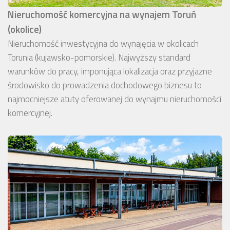
Nieruchomość komercyjna na wynajem Toruń
(okolice)
Nieruchomość inwestycyjna do wynajęcia w okolicach
Torunia (kujawsko-pomorskie). Najwyższy standard
warunków do pracy, imponująca lokalizacja oraz przyjazne
środowisko do prowadzenia dochodowego biznesu to
najmocniejsze atuty oferowanej do wynajmu nieruchomości
komercyjnej.