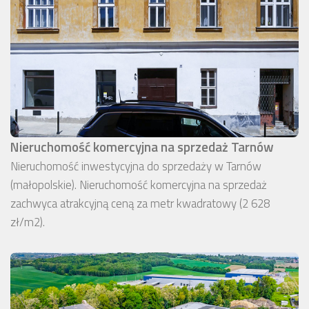
Nieruchomość komercyjna na sprzedaż Tarnów
Nieruchomość inwestycyjna do sprzedaży w Tarnów
(małopolskie). Nieruchomość komercyjna na sprzedaż
zachwyca atrakcyjną ceną za metr kwadratowy (2 628
zł/m2).