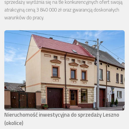
sprzedaży wyróżnia się na tle konkurencyjnych ofert swoją
atrakcyjną ceną 3 840 000 zł oraz gwarancją doskonałych
warunków do pracy.
Nieruchomość inwestycyjna do sprzedaży Leszno
(okolice)