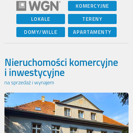
KOMERCYJNE
LOKALE
TERENY
DOMY/WILLE
APARTAMENTY
Nieruchomości komercyjne
i inwestycyjne
na sprzedaż i wynajem