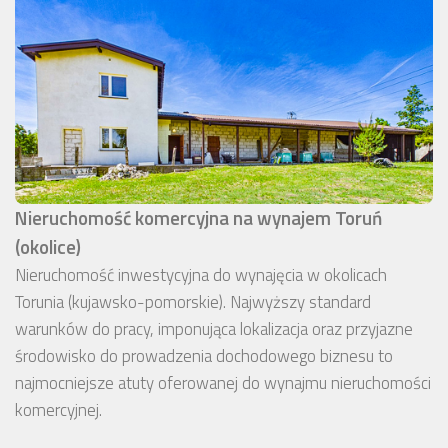
Nieruchomość komercyjna na wynajem Toruń
(okolice)
Nieruchomość inwestycyjna do wynajęcia w okolicach
Torunia (kujawsko-pomorskie). Najwyższy standard
warunków do pracy, imponująca lokalizacja oraz przyjazne
środowisko do prowadzenia dochodowego biznesu to
najmocniejsze atuty oferowanej do wynajmu nieruchomości
komercyjnej.