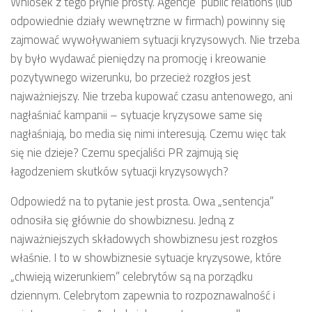
Wniosek z tego płynie prosty. Agencje public relations (lub
odpowiednie działy wewnętrzne w firmach) powinny się
zajmować wywoływaniem sytuacji kryzysowych. Nie trzeba
by było wydawać pieniędzy na promocję i kreowanie
pozytywnego wizerunku, bo przecież rozgłos jest
najważniejszy. Nie trzeba kupować czasu antenowego, ani
nagłaśniać kampanii – sytuacje kryzysowe same się
nagłaśniają, bo media się nimi interesują. Czemu więc tak
się nie dzieje? Czemu specjaliści PR zajmują się
łagodzeniem skutków sytuacji kryzysowych?
Odpowiedź na to pytanie jest prosta. Owa „sentencja”
odnosiła się głównie do showbiznesu. Jedną z
najważniejszych składowych showbiznesu jest rozgłos
właśnie. I to w showbiznesie sytuacje kryzysowe, które
„chwieją wizerunkiem” celebrytów są na porządku
dziennym. Celebrytom zapewnia to rozpoznawalność i