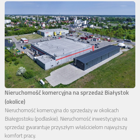
Nieruchomość komercyjna na sprzedaż Białystok
(okolice)
Nieruchomość komercyjna do sprzedaży w okolicach
Białegostoku (podlaskie). Nieruchomość inwestycyjna na
sprzedaż gwarantuje przyszłym właścicielom najwyższy
komfort pracy.