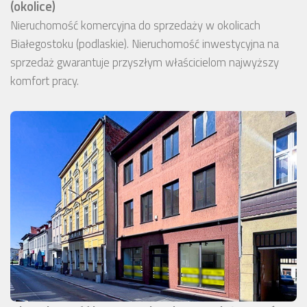
(okolice)
Nieruchomość komercyjna do sprzedaży w okolicach
Białegostoku (podlaskie). Nieruchomość inwestycyjna na
sprzedaż gwarantuje przyszłym właścicielom najwyższy
komfort pracy.