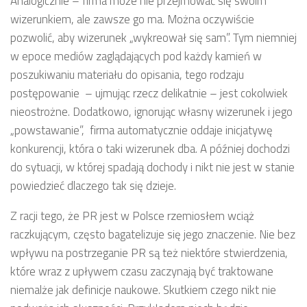
Analogicznie – firma może nie przejmować się swoim
wizerunkiem, ale zawsze go ma. Można oczywiście
pozwolić, aby wizerunek „wykreował się sam”. Tym niemniej
w epoce mediów zaglądających pod każdy kamień w
poszukiwaniu materiału do opisania, tego rodzaju
postępowanie – ujmując rzecz delikatnie – jest cokolwiek
nieostrożne. Dodatkowo, ignorując własny wizerunek i jego
„powstawanie”, firma automatycznie oddaje inicjatywę
konkurencji, która o taki wizerunek dba. A później dochodzi
do sytuacji, w której spadają dochody i nikt nie jest w stanie
powiedzieć dlaczego tak się dzieje.
Z racji tego, że PR jest w Polsce rzemiosłem wciąż
raczkującym, często bagatelizuje się jego znaczenie. Nie bez
wpływu na postrzeganie PR są też niektóre stwierdzenia,
które wraz z upływem czasu zaczynają być traktowane
niemalże jak definicje naukowe. Skutkiem czego nikt nie