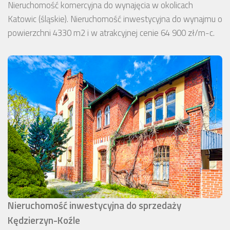
Nieruchomość komercyjna do wynajęcia w okolicach
Katowic (śląskie). Nieruchomość inwestycyjna do wynajmu o
powierzchni 4330 m2 i w atrakcyjnej cenie 64 900 zł/m-c.
Nieruchomość inwestycyjna do sprzedaży
Kędzierzyn-Koźle