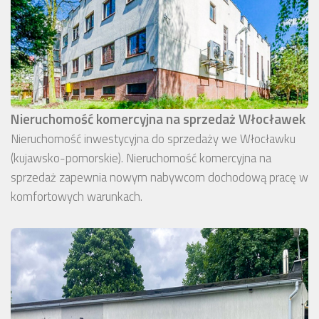
Nieruchomość komercyjna na sprzedaż Włocławek
Nieruchomość inwestycyjna do sprzedaży we Włocławku
(kujawsko-pomorskie). Nieruchomość komercyjna na
sprzedaż zapewnia nowym nabywcom dochodową pracę w
komfortowych warunkach.