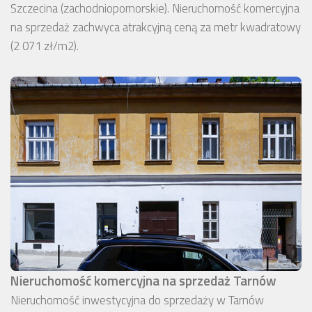
Szczecina (zachodniopomorskie). Nieruchomość komercyjna
na sprzedaż zachwyca atrakcyjną ceną za metr kwadratowy
(2 071 zł/m2).
Nieruchomość komercyjna na sprzedaż Tarnów
Nieruchomość inwestycyjna do sprzedaży w Tarnów