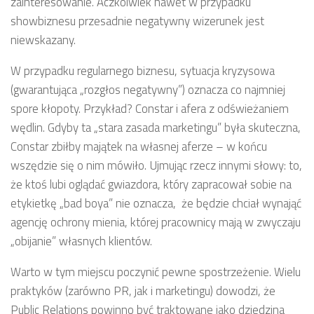
zainteresowanie. Aczkolwiek nawet w przypadku
showbiznesu przesadnie negatywny wizerunek jest
niewskazany.
W przypadku regularnego biznesu, sytuacja kryzysowa
(gwarantująca „rozgłos negatywny”) oznacza co najmniej
spore kłopoty. Przykład? Constar i afera z odświeżaniem
wędlin. Gdyby ta „stara zasada marketingu” była skuteczna,
Constar zbiłby majątek na własnej aferze – w końcu
wszędzie się o nim mówiło. Ujmując rzecz innymi słowy: to,
że ktoś lubi oglądać gwiazdora, który zapracował sobie na
etykietkę „bad boya” nie oznacza, że będzie chciał wynająć
agencję ochrony mienia, której pracownicy mają w zwyczaju
„obijanie” własnych klientów.
Warto w tym miejscu poczynić pewne spostrzeżenie. Wielu
praktyków (zarówno PR, jak i marketingu) dowodzi, że
Public Relations powinno być traktowane jako dziedzina