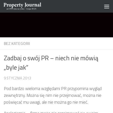
Skip to content
BEZ KATEGORII
Zadbaj o swój PR – niech nie mówią
„byle jak”
9 STYCZNIA 2013
Pod bardzo wieloma względami PR przypomina wygląd
zewnętrzny. Można się nim nie przejmować, można nie
poświęcać mu uwagi, ale nie można go nie mieć.