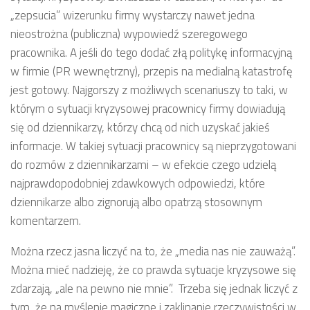
„zepsucia” wizerunku firmy wystarczy nawet jedna
nieostrożna (publiczna) wypowiedź szeregowego
pracownika. A jeśli do tego dodać złą politykę informacyjną
w firmie (PR wewnętrzny), przepis na medialną katastrofę
jest gotowy. Najgorszy z możliwych scenariuszy to taki, w
którym o sytuacji kryzysowej pracownicy firmy dowiadują
się od dziennikarzy, którzy chcą od nich uzyskać jakieś
informacje. W takiej sytuacji pracownicy są nieprzygotowani
do rozmów z dziennikarzami – w efekcie czego udzielą
najprawdopodobniej zdawkowych odpowiedzi, które
dziennikarze albo zignorują albo opatrzą stosownym
komentarzem.
Można rzecz jasna liczyć na to, że „media nas nie zauważą”.
Można mieć nadzieję, że co prawda sytuacje kryzysowe się
zdarzają, „ale na pewno nie mnie”. Trzeba się jednak liczyć z
tym, że na myślenie magiczne i zaklinanie rzeczywistości w