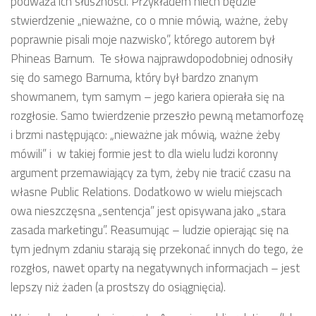
podważa ich słuszności. Przykładem niech będzie
stwierdzenie „nieważne, co o mnie mówią, ważne, żeby
poprawnie pisali moje nazwisko”, którego autorem był
Phineas Barnum. Te słowa najprawdopodobniej odnosiły
się do samego Barnuma, który był bardzo znanym
showmanem, tym samym – jego kariera opierała się na
rozgłosie. Samo twierdzenie przeszło pewną metamorfozę
i brzmi następująco: „nieważne jak mówią, ważne żeby
mówili” i w takiej formie jest to dla wielu ludzi koronny
argument przemawiający za tym, żeby nie tracić czasu na
własne Public Relations. Dodatkowo w wielu miejscach
owa nieszczęsna „sentencja” jest opisywana jako „stara
zasada marketingu”. Reasumując – ludzie opierając się na
tym jednym zdaniu starają się przekonać innych do tego, że
rozgłos, nawet oparty na negatywnych informacjach – jest
lepszy niż żaden (a prostszy do osiągnięcia).