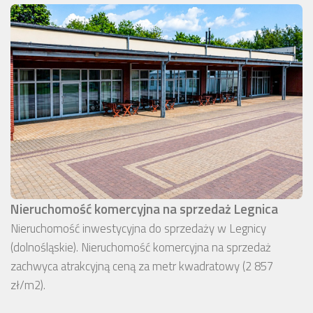
Nieruchomość komercyjna na sprzedaż Legnica
Nieruchomość inwestycyjna do sprzedaży w Legnicy
(dolnośląskie). Nieruchomość komercyjna na sprzedaż
zachwyca atrakcyjną ceną za metr kwadratowy (2 857
zł/m2).